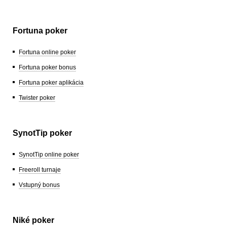
Fortuna poker
Fortuna online poker
Fortuna poker bonus
Fortuna poker aplikácia
Twister poker
SynotTip poker
SynotTip online poker
Freeroll turnaje
Vstupný bonus
Niké poker