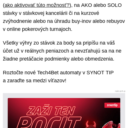
(
ako aktivovať túto možnosť?
), na AKO alebo SOLO
stávky v stávkovej kancelárii či na kurzové
zvýhodnenie alebo na úhradu buy-inov alebo rebuyov
v online pokerových turnajoch.
Všetky výhry zo stávok za body sa pripíšu na váš
účet už v reálnych peniazoch a nevzťahujú sa na ne
žiadne pretáčacie podmienky alebo obmedzenia.
Roztočte nové Tech4Bet automaty v SYNOT TIP
a zaraďte sa medzi víťazov!