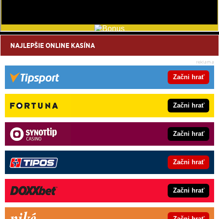
NAJLEPŠIE ONLINE KASÍNA
Začni hrať
Začni hrať
Začni hrať
Začni hrať
Začni hrať
Začni hrať