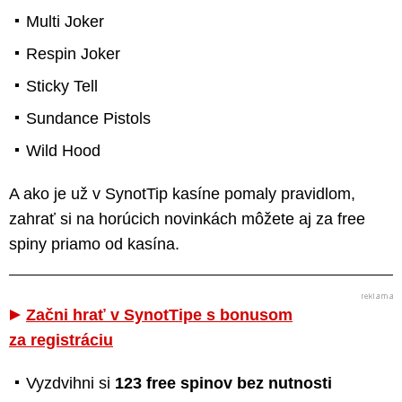
Multi Joker
Respin Joker
Sticky Tell
Sundance Pistols
Wild Hood
A ako je už v SynotTip kasíne pomaly pravidlom,
zahrať si na horúcich novinkách môžete aj za free
spiny priamo od kasína.
Začni hrať v SynotTipe s bonusom
za registráciu
Vyzdvihni si
123 free spinov bez nutnosti