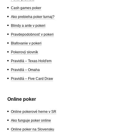
Cash games poker
Ako prebieha poker turnaj?
Blindy a ante v pokeri
Pravdepodobnosť v pokeri
Blafovanie v pokeri
Pokerový slovník
Pravidlá – Texas Hold'em
Pravidlá – Omaha
Pravidlá – Five Card Draw
Online poker
Online pokerové herne v SR
Ako funguje poker online
Online poker na Slovensku