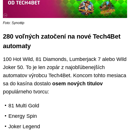
Foto: Synottip
280 voľných zatočení na nové Tech4Bet
automaty
100 Hot Wild, 81 Diamonds, Lumberjack 7 alebo Wild
Joker 50. To je len zopár z najobľúbenejších
automatov výrobcu Tech4Bet. Koncom tohto mesiaca
sa do kasína dostalo
osem nových titulov
populárneho tvorcu:
81 Multi Gold
Energy Spin
Joker Legend