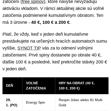
zatočení (
free spinov
), ktoré navyše nevyžadujú
aktiváciu vkladom. V rámci aktuálnej akcie sú voľné
zatočenia podmienené kumulatívnym obratom. Ten
má 3 úrovne -
40 €, 100 € a 200 €
.
Platí, že vždy, keď v jeden deň kumulatívne
prestávkujete na určených hracích automatoch sumu
vyššie,
SYNOT TIP
vás za to odmení voľnými
zatočeniami. Prvé spiny dostanete po obrate 40 €,
ďalšie 100 € a posledné, keď prekročíte stávky 200 €
v jeden deň.
VOĽNÉ
HRY NA OBRAT (40 €,
DEŇ
ZATOČENIA
100 €, 200 €)
29.
Respin Joker alebo 81 Multi
Energy Spin
1. (PO)
Gold