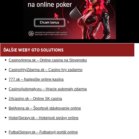
ĎALŠIE WEBY GTO SOLUTIONS
CasinoArena.sk – Online casina na Slovensku
CasinoHryZdarma.sk – Casino hry zadarmo
777.sk – Najlepšie online kasína
CasinoAutomaty.eu – Hracie automaty zdarma
24casino.sk – Online SK casina
BetArena.sk – Športové stávkovanie online
HokejSpravy.sk – Hokejové správy online
FutbalSpravy.sk – Futbalový portál online