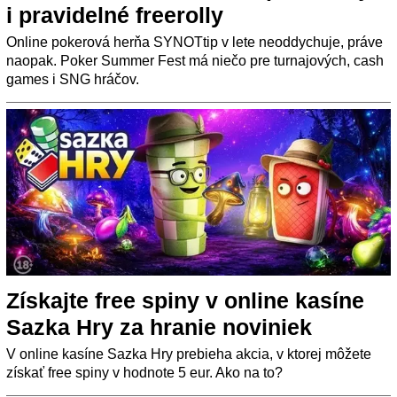
i pravidelné freerolly
Online pokerová herňa SYNOTtip v lete neoddychuje, práve
naopak. Poker Summer Fest má niečo pre turnajových, cash
games i SNG hráčov.
Získajte free spiny v online kasíne
Sazka Hry za hranie noviniek
V online kasíne Sazka Hry prebieha akcia, v ktorej môžete
získať free spiny v hodnote 5 eur. Ako na to?