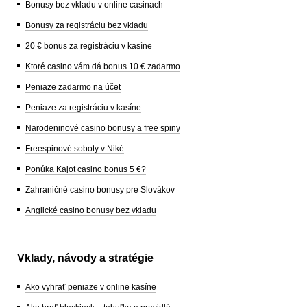
Bonusy bez vkladu v online casinach
Bonusy za registráciu bez vkladu
20 € bonus za registráciu v kasíne
Ktoré casino vám dá bonus 10 € zadarmo
Peniaze zadarmo na účet
Peniaze za registráciu v kasíne
Narodeninové casino bonusy a free spiny
Freespinové soboty v Niké
Ponúka Kajot casino bonus 5 €?
Zahraničné casino bonusy pre Slovákov
Anglické casino bonusy bez vkladu
Vklady, návody a stratégie
Ako vyhrať peniaze v online kasíne