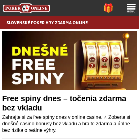
SLOVENSKÉ
POKER HRY
ZDARMA ONLINE
Free spiny dnes – točenia zdarma
bez vkladu
Zahrajte si za free spiny dnes v online casine. ⭐ Zoberte si
dnešné casino bonusy bez vkladu a hrajte zdarma a úplne
bez rizika o reálne výhry.