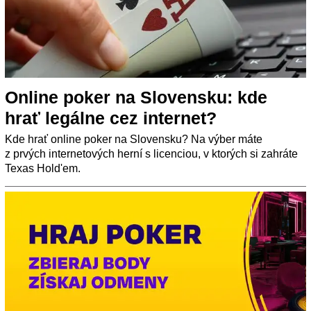
Online poker na Slovensku: kde
hrať legálne cez internet?
Kde hrať online poker na Slovensku? Na výber máte
z prvých internetových herní s licenciou, v ktorých si zahráte
Texas Hold'em.