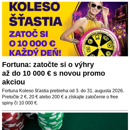
Fortuna: zatočte si o výhry
až do 10 000 € s novou promo
akciou
Fortuna Koleso šťastia prebieha od 3. do 31. augusta 2026.
Pretočte 2 €, 20 € alebo 200 € a získajte zatočenie o free
spiny či 10 000 €.