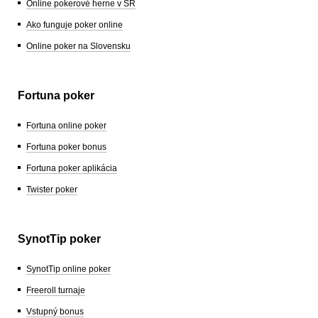
Online pokerové herne v SR
Ako funguje poker online
Online poker na Slovensku
Fortuna poker
Fortuna online poker
Fortuna poker bonus
Fortuna poker aplikácia
Twister poker
SynotTip poker
SynotTip online poker
Freeroll turnaje
Vstupný bonus