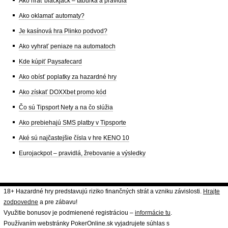
Ako hrať blackjack – tabuľka a pravidlá
Ako oklamať automaty?
Je kasínová hra Plinko podvod?
Ako vyhrať peniaze na automatoch
Kde kúpiť Paysafecard
Ako obísť poplatky za hazardné hry
Ako získať DOXXbet promo kód
Čo sú Tipsport Nety a na čo slúžia
Ako prebiehajú SMS platby v Tipsporte
Aké sú najčastejšie čísla v hre KENO 10
Eurojackpot – pravidlá, žrebovanie a výsledky
18+ Hazardné hry predstavujú riziko finančných strát a vzniku závislosti.
Hrajte
zodpovedne
a pre zábavu!
Využitie bonusov je podmienené registráciou –
informácie tu
.
Používaním webstránky PokerOnline.sk vyjadrujete súhlas s