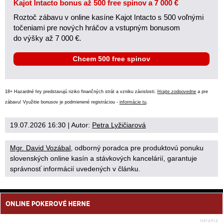
Kajot Intacto bonus až 500 free spinov a 7 000 €
Roztoč zábavu v online kasíne Kajot Intacto s 500 voľnými
točeniami pre nových hráčov a vstupným bonusom
do výšky až 7 000 €.
Chcem 500 free spinov
18+ Hazardné hry predstavujú riziko finančných strát a vzniku závislosti.
Hrajte zodpovedne
a pre
zábavu! Využitie bonusov je podmienené registráciou -
informácie tu
.
19.07.2026 16:30
| Autor:
Petra Lyžičiarová
Mgr. David Vozábal
, odborný poradca pre produktovú ponuku
slovenských online kasín a stávkových kancelárií, garantuje
správnosť informácií uvedených v článku.
ONLINE POKEROVÉ HERNE