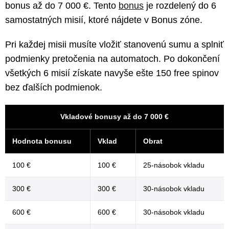
bonus až do 7 000 €. Tento
bonus
je rozdelený do 6
samostatných misií, ktoré nájdete v Bonus zóne.
Pri každej misii musíte vložiť stanovenú sumu a splniť
podmienky pretočenia na automatoch. Po dokončení
všetkých 6 misií získate navyše ešte 150 free spinov
bez ďalších podmienok.
Vkladové bonusy až do 7 000 €
Hodnota bonusu
Vklad
Obrat
100 €
100 €
25-násobok vkladu
300 €
300 €
30-násobok vkladu
600 €
600 €
30-násobok vkladu