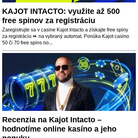
KAJOT INTACTO: využite až 500
free spinov za registráciu
Zaregistrujte sa v casine Kajot Intacto a získajte free spiny
za registráciu ⏩ na vybraný automat. Ponúka Kajot casino
50 či 70 free spins no...
Recenzia na Kajot Intacto –
hodnotíme online kasíno a jeho
ponuku