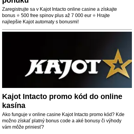
Zaregistrujte sa v Kajot Intacto online casine a získajte
bonus ⭐ 500 free spinov plus až 7 000 eur ⭐ Hrajte
najlepšie Kajot automaty s bonusmi!
Kajot Intacto promo kód do online
kasína
Ako funguje v online casine Kajot Intacto promo kód? Kde
možno získať platný bonus code a aké bonusy či výhody
vám môže priniesť?