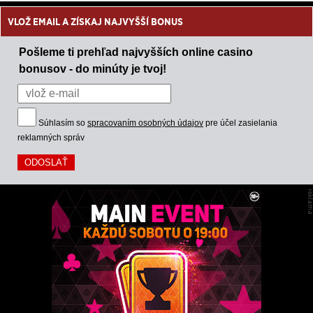
VLOŽ EMAIL A ZÍSKAJ NAJVYŠŠÍ BONUS
Pošleme ti prehľad najvyšších online casino
bonusov - do minúty je tvoj!
Súhlasím so
spracovaním osobných údajov
pre účel zasielania
reklamných správ