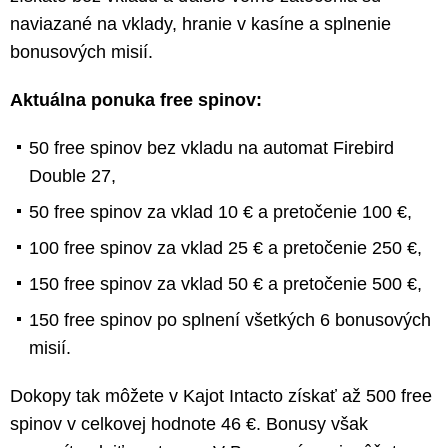
naviazané na vklady, hranie v kasíne a splnenie
bonusových misií.
Aktuálna ponuka free spinov:
50 free spinov bez vkladu na automat Firebird
Double 27,
50 free spinov za vklad 10 € a pretočenie 100 €,
100 free spinov za vklad 25 € a pretočenie 250 €,
150 free spinov za vklad 50 € a pretočenie 500 €,
150 free spinov po splnení všetkých 6 bonusových
misií.
Dokopy tak môžete v Kajot Intacto získať až 500 free
spinov v celkovej hodnote 46 €. Bonusy však