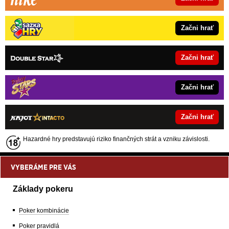
Začni hrať
Začni hrať
Začni hrať
Začni hrať
Hazardné hry predstavujú riziko finančných strát a vzniku závislosti.
VYBERÁME PRE VÁS
Základy pokeru
Poker kombinácie
Poker pravidlá