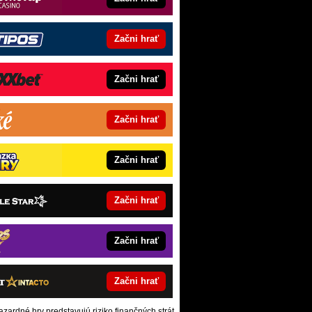
Začni hrať
Začni hrať
Začni hrať
Začni hrať
Začni hrať
Začni hrať
Začni hrať
zardné hry predstavujú riziko finančných strát