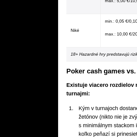
max.: 5,00 €/10,
min.: 0,05 €/0,1
Niké
max.: 10,00 €/2
18+ Hazardné hry predstavujú rizik
Poker cash games vs. 
Existuje viacero rozdielo
turnajmi:
Kým v turnajoch dostan
žetónov (nikto nie je 
s minimálnym stackom i
koľko peňazí si prinesie