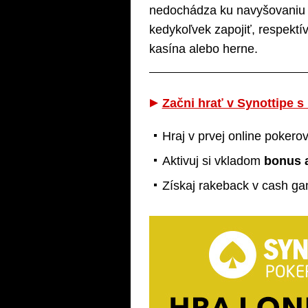
nedochádza ku navyšovaniu 
kedykoľvek zapojiť, respektív
kasína alebo herne.
Začni hrať v Synottipe s
Hraj v prvej online pokero
Aktivuj si vkladom
bonus a
Získaj rakeback v cash ga