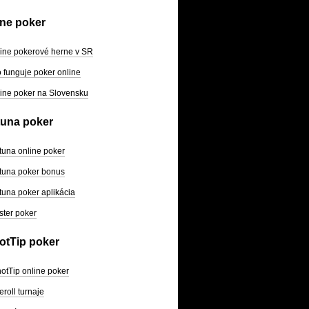
ine poker
ine pokerové herne v SR
 funguje poker online
ine poker na Slovensku
tuna poker
tuna online poker
tuna poker bonus
tuna poker aplikácia
ster poker
otTip poker
otTip online poker
eroll turnaje