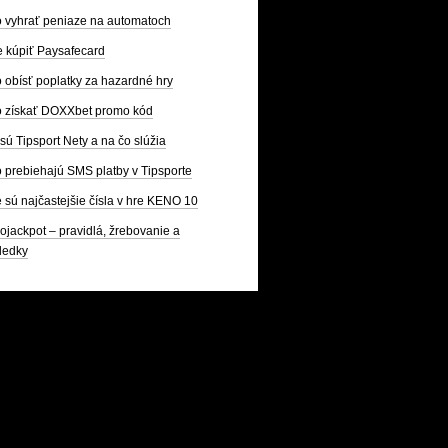
 vyhrať peniaze na automatoch
 kúpiť Paysafecard
 obísť poplatky za hazardné hry
 získať DOXXbet promo kód
sú Tipsport Nety a na čo slúžia
 prebiehajú SMS platby v Tipsporte
 sú najčastejšie čísla v hre KENO 10
ojackpot – pravidlá, žrebovanie a
ledky