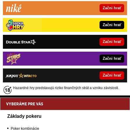
Začni hrať
Začni hrať
Začni hrať
Začni hrať
Začni hrať
Hazardné hry predstavujú riziko finančných strát a vzniku závislosti.
VYBERÁME PRE VÁS
Základy pokeru
Poker kombinácie