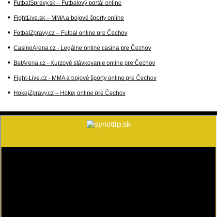
FutbalSpravy.sk – Futbalový portál online
FightLive.sk – MMA a bojové športy online
FotbalZpravy.cz – Futbal online pre Čechov
CasinoArena.cz - Legálne online casina pre Čechov
BetArena.cz - Kurzové stávkovanie online pre Čechov
Fight-Live.cz - MMA a bojové športy online pre Čechov
HokejZpravy.cz – Hokej online pre Čechov