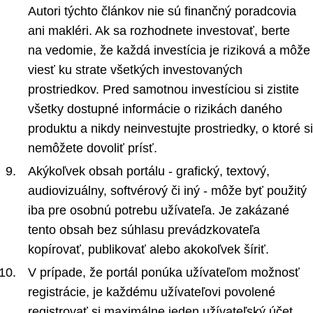
Autori týchto článkov nie sú finančný poradcovia
ani makléri. Ak sa rozhodnete investovať, berte
na vedomie, že každá investícia je riziková a môže
viesť ku strate všetkých investovaných
prostriedkov. Pred samotnou investíciou si zistite
všetky dostupné informácie o rizikách daného
produktu a nikdy neinvestujte prostriedky, o ktoré si
nemôžete dovoliť prísť.
Akýkoľvek obsah portálu - grafický, textový,
audiovizuálny, softvérový či iný - môže byť použitý
iba pre osobnú potrebu užívateľa. Je zakázané
tento obsah bez súhlasu prevádzkovateľa
kopírovať, publikovať alebo akokoľvek šíriť.
V prípade, že portál ponúka užívateľom možnosť
registrácie, je každému užívateľovi povolené
registrovať si maximálne jeden užívateľský účet.