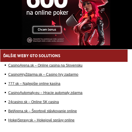
ĎALŠIE WEBY GTO SOLUTIONS
CasinoArena.sk – Online casina na Slovensku
CasinoHryZdarma.sk – Casino hry zadarmo
777.sk – Najlepšie online kasína
CasinoAutomaty.eu – Hracie automaty zdarma
24casino.sk – Online SK casina
BetArena.sk – Športové stávkovanie online
HokejSpravy.sk – Hokejové správy online