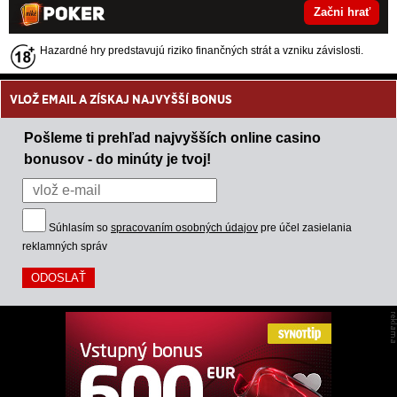
Začni hrať
Hazardné hry predstavujú riziko finančných strát a vzniku závislosti.
VLOŽ EMAIL A ZÍSKAJ NAJVYŠŠÍ BONUS
Pošleme ti prehľad najvyšších online casino
bonusov - do minúty je tvoj!
Súhlasím so
spracovaním osobných údajov
pre účel zasielania
reklamných správ