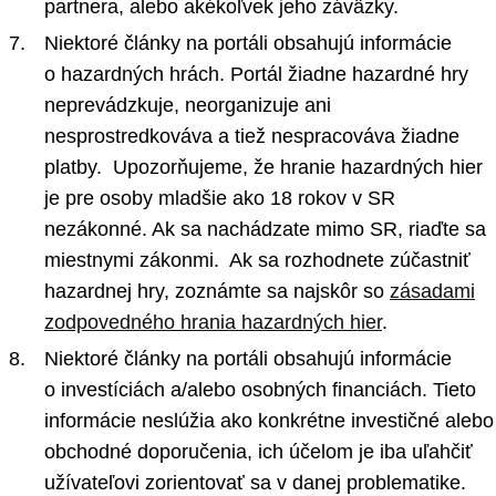
partnera, alebo akékoľvek jeho záväzky.
Niektoré články na portáli obsahujú informácie
o hazardných hrách. Portál žiadne hazardné hry
neprevádzkuje, neorganizuje ani
nesprostredkováva a tiež nespracováva žiadne
platby. Upozorňujeme, že hranie hazardných hier
je pre osoby mladšie ako 18 rokov v SR
nezákonné. Ak sa nachádzate mimo SR, riaďte sa
miestnymi zákonmi. Ak sa rozhodnete zúčastniť
hazardnej hry, zoznámte sa najskôr so
zásadami
zodpovedného hrania hazardných hier
.
Niektoré články na portáli obsahujú informácie
o investíciách a/alebo osobných financiách. Tieto
informácie neslúžia ako konkrétne investičné alebo
obchodné doporučenia, ich účelom je iba uľahčiť
užívateľovi zorientovať sa v danej problematike.