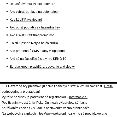
Je kasínová hra Plinko podvod?
Ako vyhrať peniaze na automatoch
Kde kúpiť Paysafecard
Ako obísť poplatky za hazardné hry
Ako získať DOXXbet promo kód
Čo sú Tipsport Nety a na čo slúžia
Ako prebiehajú SMS platby v Tipsporte
Aké sú najčastejšie čísla v hre KENO 10
Eurojackpot – pravidlá, žrebovanie a výsledky
18+ Hazardné hry predstavujú riziko finančných strát a vzniku závislosti.
Hrajte
zodpovedne
a pre zábavu!
Využitie bonusov je podmienené registráciou –
informácie tu
.
Používaním webstránky PokerOnline.sk vyjadrujete súhlas s
používaním cookies v súlade s nastavením vášho prehliadača.
Na webových stránkach https://www.pokeronline.sk/ nie sú prevádzkované