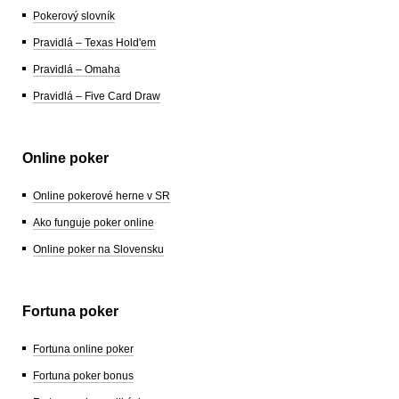
Pokerový slovník
Pravidlá – Texas Hold'em
Pravidlá – Omaha
Pravidlá – Five Card Draw
Online poker
Online pokerové herne v SR
Ako funguje poker online
Online poker na Slovensku
Fortuna poker
Fortuna online poker
Fortuna poker bonus