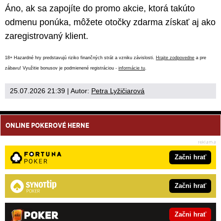
Áno, ak sa zapojíte do promo akcie, ktorá takúto
odmenu ponúka, môžete otočky zdarma získať aj ako
zaregistrovaný klient.
18+ Hazardné hry predstavujú riziko finančných strát a vzniku závislosti.
Hrajte zodpovedne
a pre
zábavu! Využitie bonusov je podmienené registráciou -
informácie tu
.
25.07.2026 21:39
| Autor:
Petra Lyžičiarová
ONLINE POKEROVÉ HERNE
Začni hrať
Začni hrať
Začni hrať