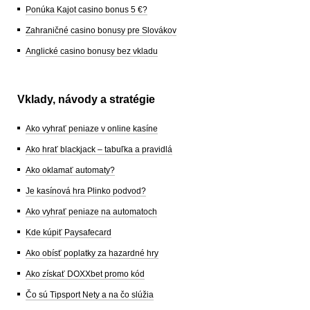
Ponúka Kajot casino bonus 5 €?
Zahraničné casino bonusy pre Slovákov
Anglické casino bonusy bez vkladu
Vklady, návody a stratégie
Ako vyhrať peniaze v online kasíne
Ako hrať blackjack – tabuľka a pravidlá
Ako oklamať automaty?
Je kasínová hra Plinko podvod?
Ako vyhrať peniaze na automatoch
Kde kúpiť Paysafecard
Ako obísť poplatky za hazardné hry
Ako získať DOXXbet promo kód
Čo sú Tipsport Nety a na čo slúžia