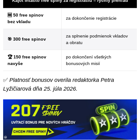
Kajot Intacto free spiny za registráciu – rýchly prehľad
🆓 50 free spinov
za dokončenie registrácie
bez vkladu
za splnenie podmienok vkladov
🎯 300 free spinov
a obratu
🏆 150 free spinov
po dokončení všetkých
navyše
bonusových misií
✅
Platnosť bonusov overila redaktorka Petra
Lyžičiarová dňa 25. júla 2026.