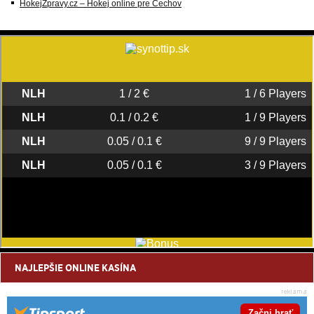
HokejZpravy.cz – Hokej online pre Čechov
NAJLEPŠIE ONLINE KASÍNA
Začni hrať