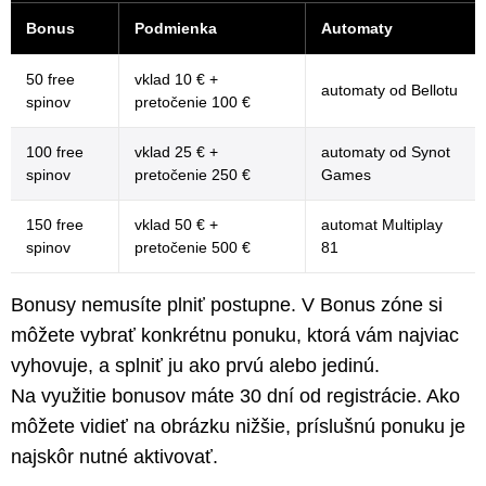
Bonus
Podmienka
Automaty
50 free
vklad 10 € +
automaty od Bellotu
spinov
pretočenie 100 €
100 free
vklad 25 € +
automaty od Synot
spinov
pretočenie 250 €
Games
150 free
vklad 50 € +
automat Multiplay
spinov
pretočenie 500 €
81
Bonusy nemusíte plniť postupne. V Bonus zóne si
môžete vybrať konkrétnu ponuku, ktorá vám najviac
vyhovuje, a splniť ju ako prvú alebo jedinú.
Na využitie bonusov máte 30 dní od registrácie. Ako
môžete vidieť na obrázku nižšie, príslušnú ponuku je
najskôr nutné aktivovať.