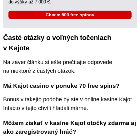
do výšky až 7 000 €.
Chcem 500 free spinov
Časté otázky o voľných točeniach
v Kajote
Na záver článku si ešte prečítajte odpovede
na niektoré z častých otázok.
Má Kajot casino v ponuke 70 free spins?
Bonus v takejto podobe by ste v online kasíne Kajot
Intacto v tejto chvíli hľadali márne.
Môžem získať v kasíne Kajot otočky zdarma aj
ako zaregistrovaný hráč?