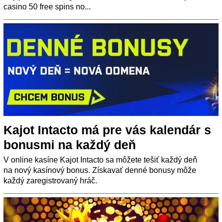
casino 50 free spins no...
Kajot Intacto má pre vás kalendár s
bonusmi na každý deň
V online kasíne Kajot Intacto sa môžete tešiť každý deň
na nový kasínový bonus. Získavať denné bonusy môže
každý zaregistrovaný hráč.