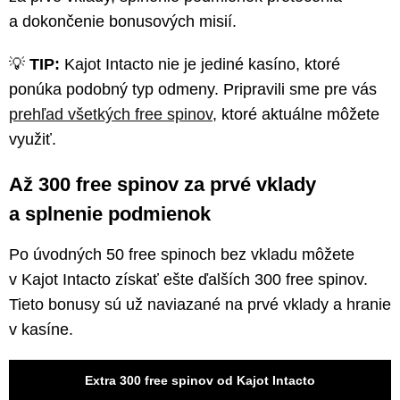
a dokončenie bonusových misií.
💡
TIP:
Kajot Intacto nie je jediné kasíno, ktoré
ponúka podobný typ odmeny. Pripravili sme pre vás
prehľad všetkých free spinov
, ktoré aktuálne môžete
využiť.
Až 300 free spinov za prvé vklady
a splnenie podmienok
Po úvodných 50 free spinoch bez vkladu môžete
v Kajot Intacto získať ešte ďalších 300 free spinov.
Tieto bonusy sú už naviazané na prvé vklady a hranie
v kasíne.
Extra 300 free spinov od Kajot Intacto