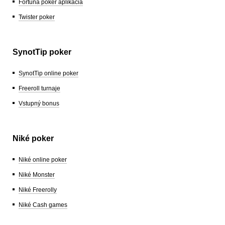
Fortuna poker aplikácia
Twister poker
SynotTip poker
SynotTip online poker
Freeroll turnaje
Vstupný bonus
Niké poker
Niké online poker
Niké Monster
Niké Freerolly
Niké Cash games