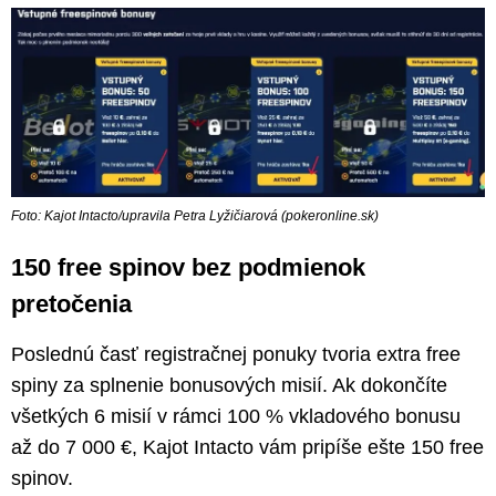
Foto: Kajot Intacto/upravila Petra Lyžičiarová (pokeronline.sk)
150 free spinov bez podmienok
pretočenia
Poslednú časť registračnej ponuky tvoria extra free
spiny za splnenie bonusových misií. Ak dokončíte
všetkých 6 misií v rámci 100 % vkladového bonusu
až do 7 000 €, Kajot Intacto vám pripíše ešte 150 free
spinov.