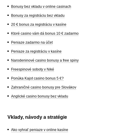
Bonusy bez vkladu v online casinach
Bonusy za registráciu bez vkladu
20 € bonus za registráciu v kasíne
Ktoré casino vám dá bonus 10 € zadarmo
Peniaze zadarmo na účet
Peniaze za registráciu v kasíne
Narodeninové casino bonusy a free spiny
Freespinové soboty v Niké
Ponúka Kajot casino bonus 5 €?
Zahraničné casino bonusy pre Slovákov
Anglické casino bonusy bez vkladu
Vklady, návody a stratégie
Ako vyhrať peniaze v online kasíne