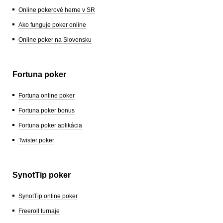
Online pokerové herne v SR
Ako funguje poker online
Online poker na Slovensku
Fortuna poker
Fortuna online poker
Fortuna poker bonus
Fortuna poker aplikácia
Twister poker
SynotTip poker
SynotTip online poker
Freeroll turnaje