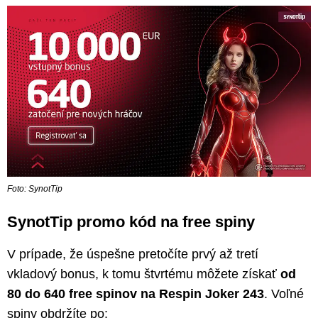
Foto: SynotTip
SynotTip promo kód na free spiny
V prípade, že úspešne pretočíte prvý až tretí
vkladový bonus, k tomu štvrtému môžete získať
od
80 do 640 free spinov na Respin Joker 243
. Voľné
spiny obdržíte po: