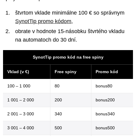
štvrtom vklade minimálne 100 € so správnym
SynotTip promo kódom
,
obrate v hodnote 15-násobku štvrtého vkladu
na automatoch do 30 dní.
SynotTip promo kód na free spiny
Vklad (v €)
Free spiny
Promo kód
100 – 1 000
80
bonus80
1 001 – 2 000
200
bonus200
2 001 – 3 000
340
bonus340
3 001 – 4 000
500
bonus500