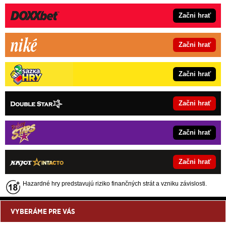
Začni hrať
Začni hrať
Začni hrať
Začni hrať
Začni hrať
Začni hrať
Hazardné hry predstavujú riziko finančných strát a vzniku závislosti.
VYBERÁME PRE VÁS