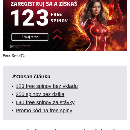
Foto: SynotTip
Obsah článku
123 free spinov bez vkladu
250 spinov bez rizika
640 free spinov za stávky
Promo kód na free spiny