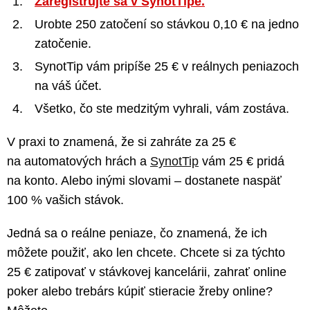
Zaregistrujte sa v SynotTipe.
Urobte 250 zatočení so stávkou 0,10 € na jedno
zatočenie.
SynotTip vám pripíše 25 € v reálnych peniazoch
na váš účet.
Všetko, čo ste medzitým vyhrali, vám zostáva.
V praxi to znamená, že si zahráte za 25 €
na automatových hrách a
SynotTip
vám 25 € pridá
na konto. Alebo inými slovami – dostanete naspäť
100 % vašich stávok.
Jedná sa o reálne peniaze, čo znamená, že ich
môžete použiť, ako len chcete. Chcete si za týchto
25 € zatipovať v stávkovej kancelárii, zahrať online
poker alebo trebárs kúpiť stieracie žreby online?