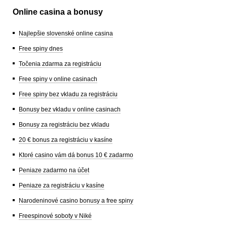
Online casina a bonusy
Najlepšie slovenské online casina
Free spiny dnes
Točenia zdarma za registráciu
Free spiny v online casinach
Free spiny bez vkladu za registráciu
Bonusy bez vkladu v online casinach
Bonusy za registráciu bez vkladu
20 € bonus za registráciu v kasíne
Ktoré casino vám dá bonus 10 € zadarmo
Peniaze zadarmo na účet
Peniaze za registráciu v kasíne
Narodeninové casino bonusy a free spiny
Freespinové soboty v Niké