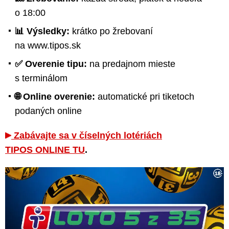
o 18:00
📊 Výsledky:
krátko po žrebovaní
na www.tipos.sk
✅ Overenie tipu:
na predajnom mieste
s terminálom
🌐 Online overenie:
automatické pri tiketoch
podaných online
Zabávajte sa v číselných lotériách
TIPOS ONLINE TU
.