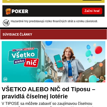
Začni hrať
Hazardné hry predstavujú riziko finančných strát a vzniku závislosti.
SÚVISIACE ČLÁNKY
VŠETKO ALEBO NIČ od Tiposu –
pravidlá číselnej lotérie
V TIPOSE sa môžete zabaviť so zaujímavou číselnou