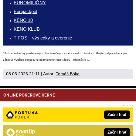
EUROMILIÓNY
Eurojackpot
KENO 10
KENO KLUB
TIPOS – výsledky a overenie
18+ Hazardné hry predstavujú riziko finančných strát a vzniku závislosti.
Hrajte zodpovedne
a pre
zábavu! Využitie bonusov je podmienené registráciou -
informácie tu
.
08.03.2026 21:11
| Autor:
Tomáš Bóka
ONLINE POKEROVÉ HERNE
Začni hrať
Začni hrať