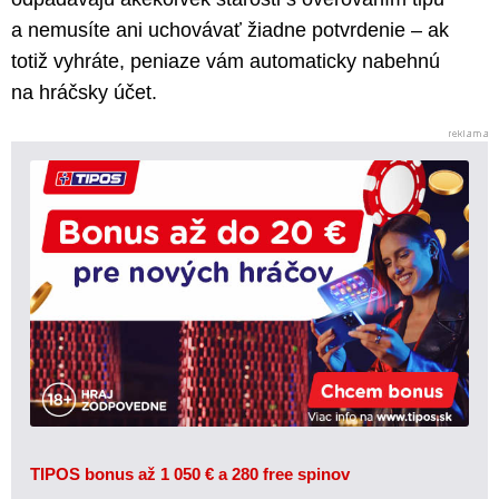
a nemusíte ani uchovávať žiadne potvrdenie – ak
totiž vyhráte, peniaze vám automaticky nabehnú
na hráčsky účet.
TIPOS bonus až 1 050 € a 280 free spinov