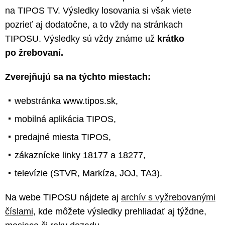
na TIPOS TV. Výsledky losovania si však viete
pozrieť aj dodatočne, a to vždy na stránkach
TIPOSU. Výsledky sú vždy známe už
krátko
po žrebovaní.
Zverejňujú sa na týchto miestach:
webstránka www.tipos.sk,
mobilná aplikácia TIPOS,
predajné miesta TIPOS,
zákaznícke linky 18177 a 18277,
televízie (STVR, Markíza, JOJ, TA3).
Na webe TIPOSU nájdete aj
archív s vyžrebovanými
číslami
, kde môžete výsledky prehliadať aj týždne,