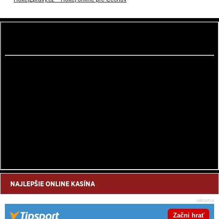
NAJLEPŠIE ONLINE KASÍNA
Začni hrať