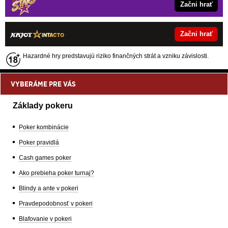
Začni hrať
Začni hrať
Hazardné hry predstavujú riziko finančných strát a vzniku závislosti.
VYBERÁME PRE VÁS
Základy pokeru
Poker kombinácie
Poker pravidlá
Cash games poker
Ako prebieha poker turnaj?
Blindy a ante v pokeri
Pravdepodobnosť v pokeri
Blafovanie v pokeri