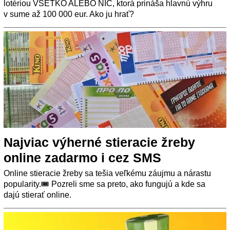
lotériou VŠETKO ALEBO NIČ, ktorá prináša hlavnú výhru
v sume až 100 000 eur. Ako ju hrať?
Najviac výherné stieracie žreby
online zadarmo i cez SMS
Online stieracie žreby sa tešia veľkému záujmu a nárastu
popularity.🎟️ Pozreli sme sa preto, ako fungujú a kde sa
dajú stierať online.