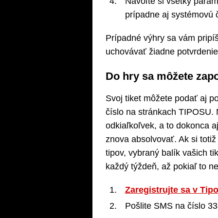
Navoľte si všetky paramet
prípadne aj systémovú č
Prípadné výhry sa vám pripí
uchovávať žiadne potvrdenie
Do hry sa môžete zapo
Svoj tiket môžete podať aj 
číslo na stránkach TIPOSU. 
odkiaľkoľvek, a to dokonca a
znova absolvovať. Ak si toti
tipov, vybraný balík vašich
každý týždeň, až pokiaľ to ne
Zaregistrujte sa v Tip
Pošlite SMS na číslo 33