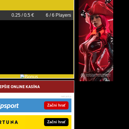
EPŠIE ONLINE KASÍNA
Začni hrať
Začni hrať