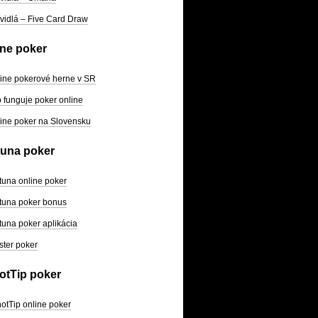
vidlá – Five Card Draw
ine poker
ine pokerové herne v SR
 funguje poker online
ine poker na Slovensku
tuna poker
tuna online poker
tuna poker bonus
tuna poker aplikácia
ster poker
otTip poker
otTip online poker