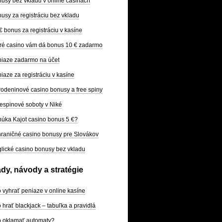
usy bez vkladu v online casinach
usy za registráciu bez vkladu
€ bonus za registráciu v kasíne
ré casino vám dá bonus 10 € zadarmo
iaze zadarmo na účet
iaze za registráciu v kasíne
odeninové casino bonusy a free spiny
espinové soboty v Niké
úka Kajot casino bonus 5 €?
raničné casino bonusy pre Slovákov
lické casino bonusy bez vkladu
dy, návody a stratégie
 vyhrať peniaze v online kasíne
 hrať blackjack – tabuľka a pravidlá
 oklamať automaty?