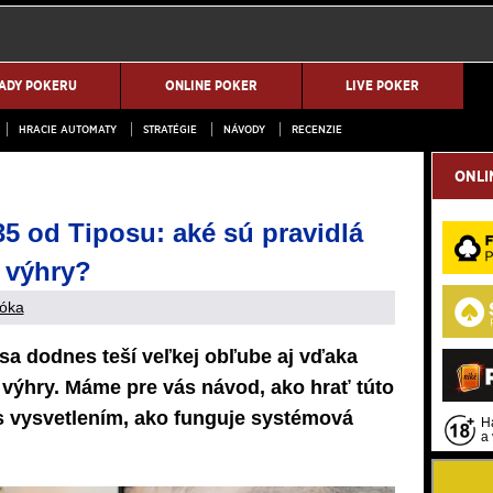
ADY POKERU
ONLINE POKER
LIVE POKER
HRACIE AUTOMATY
STRATÉGIE
NÁVODY
RECENZIE
ONLI
5 od Tiposu: aké sú pravidlá
 výhry?
óka
sa dodnes teší veľkej obľube aj vďaka
výhry. Máme pre vás návod, ako hrať túto
 s vysvetlením, ako funguje systémová
Ha
a 