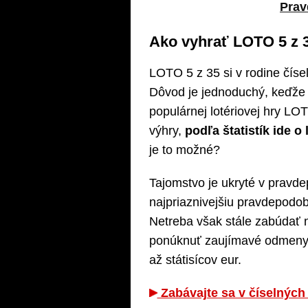
Prav
Ako vyhrať LOTO 5 z 
LOTO 5 z 35 si v rodine čísel
Dôvod je jednoduchý, keďže
populárnej lotériovej hry L
výhry,
podľa štatistík ide o
je to možné?
Tajomstvo je ukryté v pravd
najpriaznivejšiu pravdepodob
Netreba však stále zabúdať n
ponúknuť zaujímavé odmeny
až státisícov eur.
Zabávajte sa v číselných