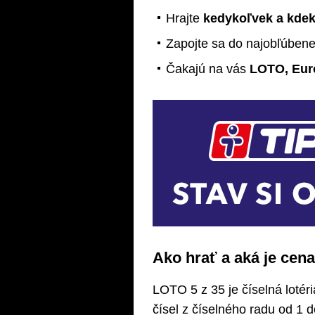
Hrajte
kedykoľvek a kdek
Zapojte sa do najobľúbenejš
Čakajú na vás
LOTO, Euro
Ako hrať a aká je cena
LOTO 5 z 35 je číselná lotéri
čísel z číselného radu od 1 d