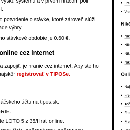
te výšku systému a v prvom hracom poli
Fre
l.
Vst
ť potvrdenie o stávke, ktoré zároveň slúži
Nik
ade výhry.
Nik
no stávkové obdobie je 0,60 €.
Nik
nline cez internet
Nik
Ni
apojiť, je hranie cez internet. Aby ste ho
 najskôr
registrovať v TIPOSe.
Onl
Naj
Fre
ráčskeho účtu na tipos.sk.
Toč
ÉRIE.
Fre
te LOTO 5 z 35/Hrať online.
Fre