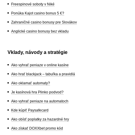
Freespinové soboty v Niké
Ponúka Kajot casino bonus 5 €?
Zahraničné casino bonusy pre Slovákov
Anglické casino bonusy bez vkladu
Vklady, návody a stratégie
Ako vyhrať peniaze v online kasíne
Ako hrať blackjack – tabuľka a pravidlá
Ako oklamať automaty?
Je kasínová hra Plinko podvod?
Ako vyhrať peniaze na automatoch
Kde kúpiť Paysafecard
Ako obísť poplatky za hazardné hry
Ako získať DOXXbet promo kód