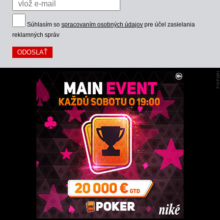
Súhlasím so
spracovaním osobných údajov
pre účel zasielania
reklamných správ