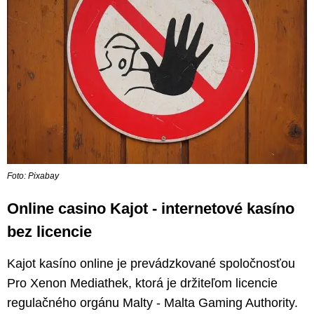
Foto: Pixabay
Online casino Kajot - internetové kasíno
bez licencie
Kajot kasíno online je prevádzkované spoločnosťou
Pro Xenon Mediathek, ktorá je držiteľom licencie
regulačného orgánu Malty - Malta Gaming Authority.