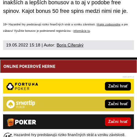
inakších a lepších bonusov a to aj v podobe free
spinov. Kajot bonus 50 free spins medzi nimi nie je.
18+ Hazardné hry predstavujú riziko finančných strát a vzniku závislosti.
Hrajte zodpovedne
a pre
zábavu! Využitie bonusov je podmienené registráciou -
informácie tu
.
19.05.2022 15:18
| Autor:
Boris Cíferský
ONLINE POKEROVÉ HERNE
Začni hrať
Začni hrať
Začni hrať
Hazardné hry predstavujú riziko finančných strát a vzniku závislosti.