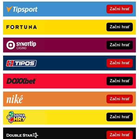
Začni hrať
Začni hrať
Začni hrať
Začni hrať
Začni hrať
Začni hrať
Začni hrať
Začni hrať