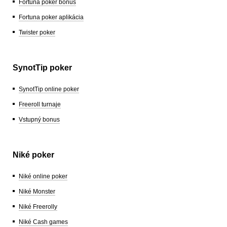
Fortuna poker bonus
Fortuna poker aplikácia
Twister poker
SynotTip poker
SynotTip online poker
Freeroll turnaje
Vstupný bonus
Niké poker
Niké online poker
Niké Monster
Niké Freerolly
Niké Cash games