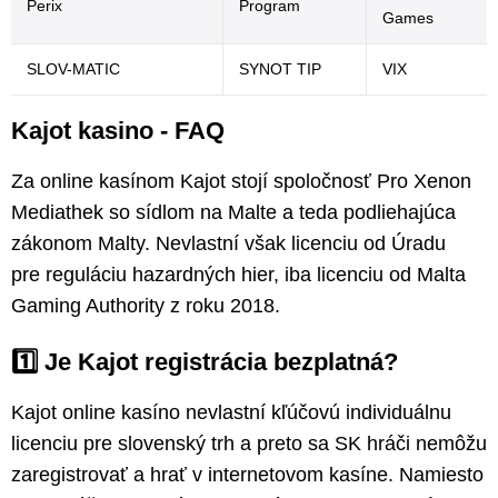
Perix
Program
Games
SLOV-MATIC
SYNOT TIP
VIX
Kajot kasino - FAQ
Za online kasínom Kajot stojí spoločnosť Pro Xenon
Mediathek so sídlom na Malte a teda podliehajúca
zákonom Malty. Nevlastní však licenciu od Úradu
pre reguláciu hazardných hier, iba licenciu od Malta
Gaming Authority z roku 2018.
1️⃣
Je Kajot registrácia bezplatná?
Kajot online kasíno nevlastní kľúčovú individuálnu
licenciu pre slovenský trh a preto sa SK hráči nemôžu
zaregistrovať a hrať v internetovom kasíne. Namiesto