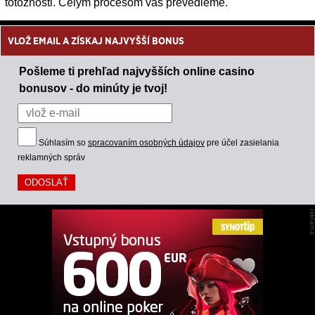
totožnosti. Celým procesom vás prevedieme.
VLOŽ EMAIL A ZÍSKAJ NAJVYŠŠÍ BONUS
Pošleme ti prehľad najvyšších online casino
bonusov - do minúty je tvoj!
Súhlasím so
spracovaním osobných údajov
pre účel zasielania
reklamných správ