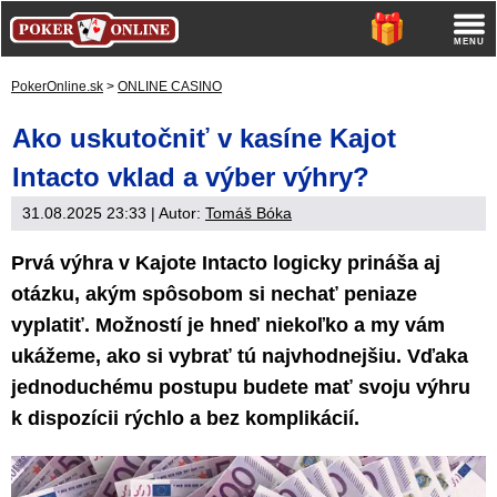
PokerOnline.sk
>
ONLINE CASINO
Ako uskutočniť v kasíne Kajot
Intacto vklad a výber výhry?
31.08.2025 23:33
| Autor:
Tomáš Bóka
Prvá výhra v Kajote Intacto logicky prináša aj
otázku, akým spôsobom si nechať peniaze
vyplatiť. Možností je hneď niekoľko a my vám
ukážeme, ako si vybrať tú najvhodnejšiu. Vďaka
jednoduchému postupu budete mať svoju výhru
k dispozícii rýchlo a bez komplikácií.