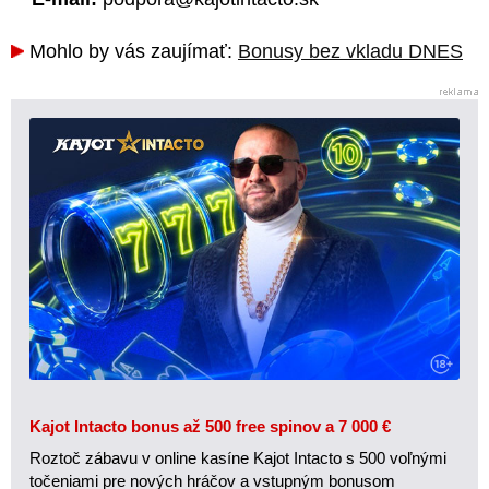
Mohlo by vás zaujímať:
Bonusy bez vkladu DNES
Kajot Intacto bonus až 500 free spinov a 7 000 €
Roztoč zábavu v online kasíne Kajot Intacto s 500 voľnými
točeniami pre nových hráčov a vstupným bonusom