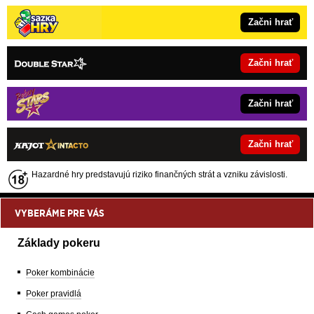
Začni hrať
Začni hrať
Začni hrať
Začni hrať
Hazardné hry predstavujú riziko finančných strát a vzniku závislosti.
VYBERÁME PRE VÁS
Základy pokeru
Poker kombinácie
Poker pravidlá