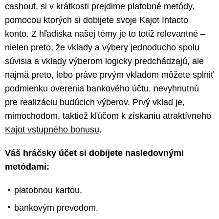
cashout, si v krátkosti prejdime platobné metódy,
pomocou ktorých si dobijete svoje Kajot Intacto
konto. Z hľadiska našej témy je to totiž relevantné –
nielen preto, že vklady a výbery jednoducho spolu
súvisia a vklady výberom logicky predchádzajú, ale
najmä preto, lebo práve prvým vkladom môžete splniť
podmienku overenia bankového účtu, nevyhnutnú
pre realizáciu budúcich výberov. Prvý vklad je,
mimochodom, taktiež kľúčom k získaniu atraktívneho
Kajot vstupného bonusu
.
Váš hráčsky účet si dobijete nasledovnými
metódami:
platobnou kartou,
bankovým prevodom.