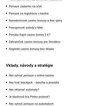
Peniaze zadarmo na účet
Peniaze za registráciu v kasíne
Narodeninové casino bonusy a free spiny
Freespinové soboty v Niké
Ponúka Kajot casino bonus 5 €?
Zahraničné casino bonusy pre Slovákov
Anglické casino bonusy bez vkladu
Vklady, návody a stratégie
Ako vyhrať peniaze v online kasíne
Ako hrať blackjack – tabuľka a pravidlá
Ako oklamať automaty?
Je kasínová hra Plinko podvod?
Ako vyhrať peniaze na automatoch