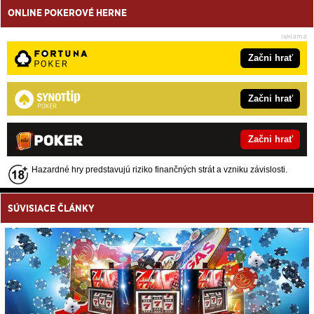
ONLINE POKEROVÉ HERNE
Začni hrať
Začni hrať
Začni hrať
Hazardné hry predstavujú riziko finančných strát a vzniku závislosti.
SÚVISIACE ČLÁNKY