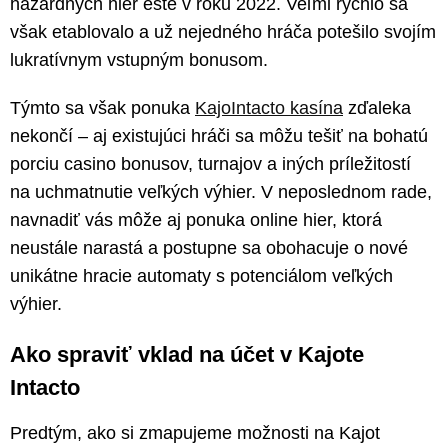
hazardných hier ešte v roku 2022. Veľmi rýchlo sa
však etablovalo a už nejedného hráča potešilo svojím
lukratívnym vstupným bonusom.
Týmto sa však ponuka
KajoIntacto kasína
zďaleka
nekončí – aj existujúci hráči sa môžu tešiť na bohatú
porciu casino bonusov, turnajov a iných príležitostí
na uchmatnutie veľkých výhier. V neposlednom rade,
navnadiť vás môže aj ponuka online hier, ktorá
neustále narastá a postupne sa obohacuje o nové
unikátne hracie automaty s potenciálom veľkých
výhier.
Ako spraviť vklad na účet v Kajote
Intacto
Predtým, ako si zmapujeme možnosti na Kajot