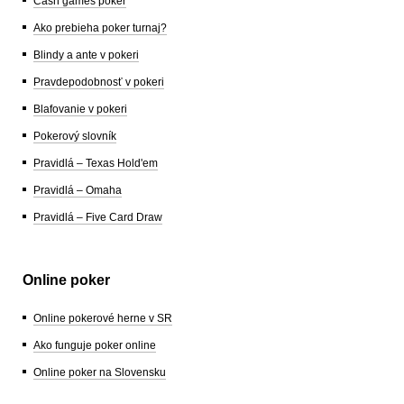
Cash games poker
Ako prebieha poker turnaj?
Blindy a ante v pokeri
Pravdepodobnosť v pokeri
Blafovanie v pokeri
Pokerový slovník
Pravidlá – Texas Hold'em
Pravidlá – Omaha
Pravidlá – Five Card Draw
Online poker
Online pokerové herne v SR
Ako funguje poker online
Online poker na Slovensku