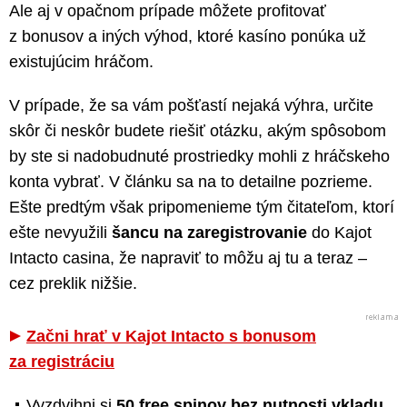
Ale aj v opačnom prípade môžete profitovať
z bonusov a iných výhod, ktoré kasíno ponúka už
existujúcim hráčom.
V prípade, že sa vám pošťastí nejaká výhra, určite
skôr či neskôr budete riešiť otázku, akým spôsobom
by ste si nadobudnuté prostriedky mohli z hráčskeho
konta vybrať. V článku sa na to detailne pozrieme.
Ešte predtým však pripomenieme tým čitateľom, ktorí
ešte nevyužili
šancu na zaregistrovanie
do Kajot
Intacto casina, že napraviť to môžu aj tu a teraz –
cez preklik nižšie.
Začni hrať v Kajot Intacto s bonusom
za registráciu
Vyzdvihni si
50 free spinov bez nutnosti vkladu
.