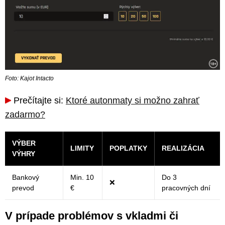
Foto: Kajot Intacto
Prečítajte si:
Ktoré autonmaty si možno zahrať
zadarmo?
VÝBER
LIMITY
POPLATKY
REALIZÁCIA
VÝHRY
Bankový
Min. 10
Do 3
❌
prevod
€
pracovných dní
V prípade problémov s vkladmi či