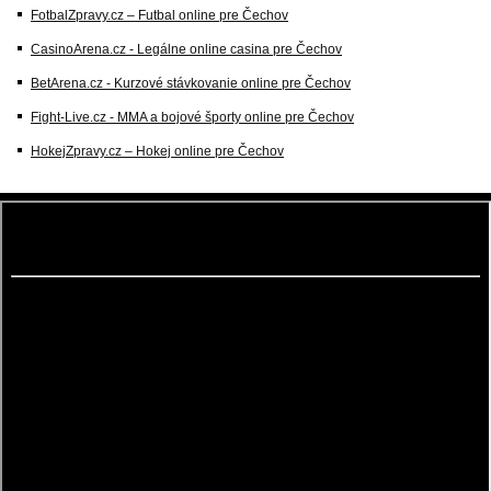
FotbalZpravy.cz – Futbal online pre Čechov
CasinoArena.cz - Legálne online casina pre Čechov
BetArena.cz - Kurzové stávkovanie online pre Čechov
Fight-Live.cz - MMA a bojové športy online pre Čechov
HokejZpravy.cz – Hokej online pre Čechov