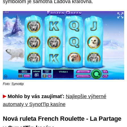
symbolom je samotná Ľadová kráľovná.
Foto: Synottip
Mohlo by vás zaujímať:
Najlepšie výherné
automaty v SynotTip kasíne
Nová ruleta French Roulette - La Partage