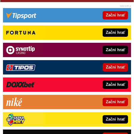
Začni hrať
Začni hrať
Začni hrať
Začni hrať
Začni hrať
Začni hrať
Začni hrať