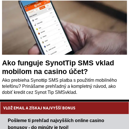
Ako funguje SynotTip SMS vklad
mobilom na casino účet?
Ako prebieha Synottip SMS platba s použitím mobilného
telefónu? Prinášame prehľadný a kompletný návod, ako
dobiť kredit cez Synot Tip SMSvklad.
VLOŽ EMAIL A ZÍSKAJ NAJVYŠŠÍ BONUS
Pošleme ti prehľad najvyšších online casino
bonusov - do minúty je tvoj!