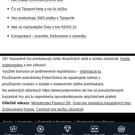
Čo sú Tipsport Nety a na čo slúžia
Ako prebiehajú SMS platby v Tipsporte
Aké sú najčastejšie čísla v hre KENO 10
Eurojackpot – pravidlá, žrebovanie a výsledky
18+ Hazardné hry predstavujú riziko finančných strát a vzniku závislosti.
Hrajte
zodpovedne
a pre zábavu!
Využitie bonusov je podmienené registráciou –
informácie tu
.
Používaním webstránky PokerOnline.sk vyjadrujete súhlas s
používaním cookies v súlade s nastavením vášho prehliadača.
Na webových stránkach https://www.pokeronline.sk/ nie sú prevádzkované
hazardné hry ani tu neprebieha sprostredkovanie akýchkoľvek platieb.
Dôležité odkazy:
Ministerstvo Financií SR
,
Úrad pre reguláciu hazardných hier
,
Zodpovedné hranie
,
Centrum pre liečbu závislostí
O nás
|
Kontakty
|
Redakčné štandardy
|
Podmienky používania
|
Spracovanie osobných údajov
|
18+ Zodpovedné hranie
| ©