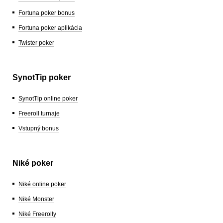
Fortuna poker bonus
Fortuna poker aplikácia
Twister poker
SynotTip poker
SynotTip online poker
Freeroll turnaje
Vstupný bonus
Niké poker
Niké online poker
Niké Monster
Niké Freerolly