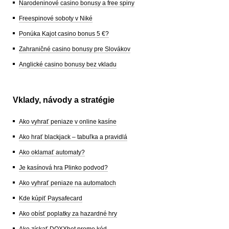
Narodeninové casino bonusy a free spiny
Freespinové soboty v Niké
Ponúka Kajot casino bonus 5 €?
Zahraničné casino bonusy pre Slovákov
Anglické casino bonusy bez vkladu
Vklady, návody a stratégie
Ako vyhrať peniaze v online kasíne
Ako hrať blackjack – tabuľka a pravidlá
Ako oklamať automaty?
Je kasínová hra Plinko podvod?
Ako vyhrať peniaze na automatoch
Kde kúpiť Paysafecard
Ako obísť poplatky za hazardné hry
Ako získať DOXXbet promo kód