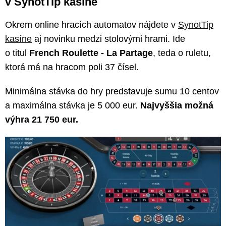
v SynotTip kasíne
Okrem online hracích automatov nájdete v
SynotTip
kasíne
aj novinku medzi stolovými hrami. Ide
o titul
French Roulette - La Partage
, teda o ruletu,
ktorá má na hracom poli 37 čísel.
Minimálna stávka do hry predstavuje sumu 10 centov
a maximálna stávka je 5 000 eur.
Najvyššia možná
výhra 21 750 eur.