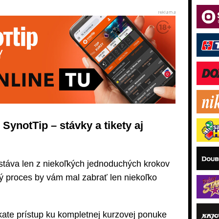
 SynotTip – stávky a tikety aj
táva len z niekoľkých jednoduchých krokov
elý proces by vám mal zabrať len niekoľko
kate prístup ku kompletnej kurzovej ponuke