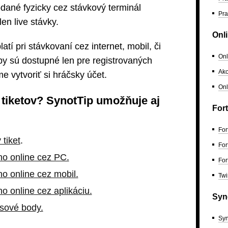
dané fyzicky cez stávkový terminál
Pra
n live stávky.
Onl
tí pri stávkovaní cez internet, mobil, či
Onl
žby sú dostupné len pre registrovaných
Ako
 vytvoriť si hráčsky účet.
Onl
 tiketov? SynotTip umožňuje aj
For
For
tiket
.
For
ho online cez PC.
For
o online cez mobil.
Twi
o online cez aplikáciu.
Syn
usové body.
Syn