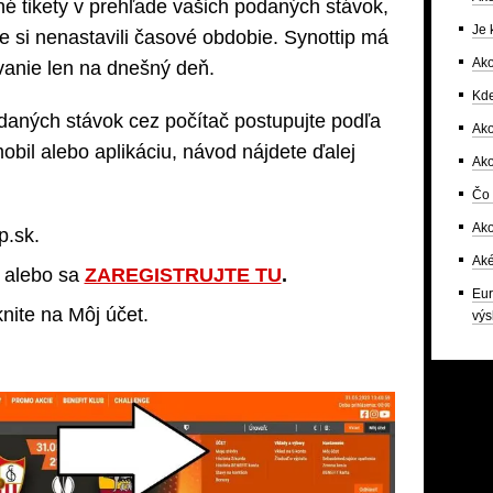
é tikety v prehľade vašich podaných stávok,
Je 
te si nenastavili časové obdobie. Synottip má
Ako
vanie len na dnešný deň.
Kde
daných stávok cez počítač postupujte podľa
Ako
obil alebo aplikáciu, návod nájdete ďalej
Ako
Čo 
Ako
p.sk.
Aké
u alebo sa
ZAREGISTRUJTE TU
.
Eur
nite na Môj účet.
výs