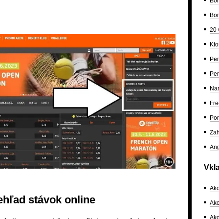
Bon
Bon
20 
Kto
Pen
Pen
Nar
Fre
Pon
Zah
Ang
Vkla
Ako
ehľad stávok online
Ako
Ako