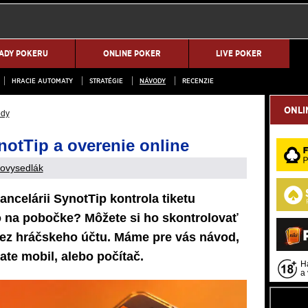
ADY POKERU
ONLINE POKER
LIVE POKER
HRACIE AUTOMATY
STRATÉGIE
NÁVODY
RECENZIE
ONLI
dy
notTip a overenie online
ovysedlák
ancelárii SynotTip kontrola tiketu
o na pobočke? M
ôžete si ho skontrolovať
 bez hráčskeho účtu. Máme pre vás návod,
ate mobil, alebo počítač
.
Ha
a 