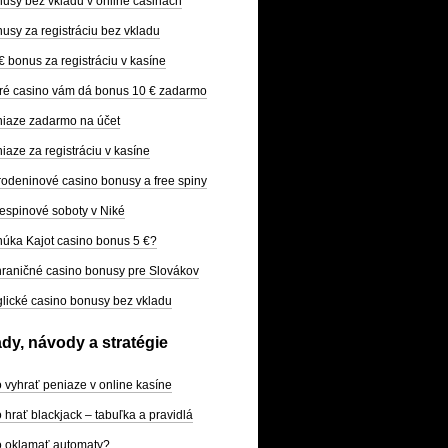
usy bez vkladu v online casinach
usy za registráciu bez vkladu
€ bonus za registráciu v kasíne
ré casino vám dá bonus 10 € zadarmo
iaze zadarmo na účet
iaze za registráciu v kasíne
odeninové casino bonusy a free spiny
espinové soboty v Niké
úka Kajot casino bonus 5 €?
raničné casino bonusy pre Slovákov
lické casino bonusy bez vkladu
dy, návody a stratégie
 vyhrať peniaze v online kasíne
 hrať blackjack – tabuľka a pravidlá
 oklamať automaty?