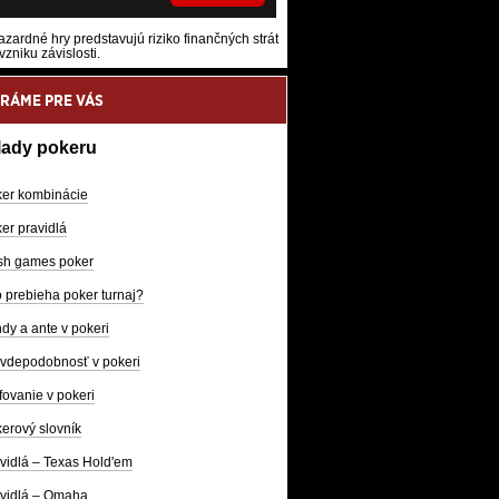
zardné hry predstavujú riziko finančných strát
vzniku závislosti.
RÁME PRE VÁS
lady pokeru
er kombinácie
er pravidlá
sh games poker
 prebieha poker turnaj?
ndy a ante v pokeri
vdepodobnosť v pokeri
fovanie v pokeri
erový slovník
vidlá – Texas Hold'em
vidlá – Omaha