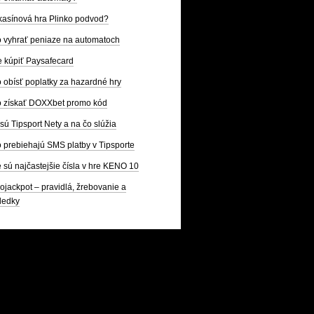
kasínová hra Plinko podvod?
 vyhrať peniaze na automatoch
 kúpiť Paysafecard
 obísť poplatky za hazardné hry
 získať DOXXbet promo kód
sú Tipsport Nety a na čo slúžia
 prebiehajú SMS platby v Tipsporte
 sú najčastejšie čísla v hre KENO 10
ojackpot – pravidlá, žrebovanie a
ledky