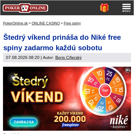
PokerOnline.sk
>
ONLINE CASINO
>
Free spiny
Štedrý víkend prináša do Niké free
spiny zadarmo každú sobotu
07.08.2026 08:20
| Autor:
Boris Cíferský