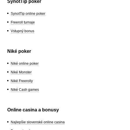
SynotTip poker
SynotTip online poker
Freeroll turnaje
Vstupný bonus
Niké poker
Niké online poker
Niké Monster
Niké Freerolly
Niké Cash games
Online casina a bonusy
Najlepšie slovenské online casina