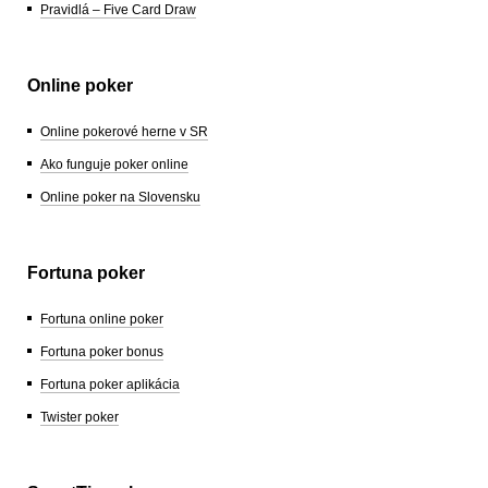
Pravidlá – Five Card Draw
Online poker
Online pokerové herne v SR
Ako funguje poker online
Online poker na Slovensku
Fortuna poker
Fortuna online poker
Fortuna poker bonus
Fortuna poker aplikácia
Twister poker