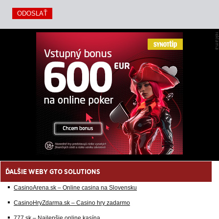
ĎALŠIE WEBY GTO SOLUTIONS
CasinoArena.sk – Online casina na Slovensku
CasinoHryZdarma.sk – Casino hry zadarmo
777.sk – Najlepšie online kasína