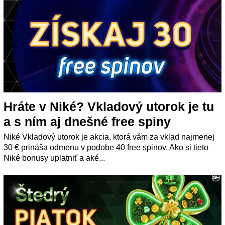
Hráte v Niké? Vkladový utorok je tu
a s ním aj dnešné free spiny
Niké Vkladový utorok je akcia, ktorá vám za vklad najmenej
30 € prináša odmenu v podobe 40 free spinov. Ako si tieto
Niké bonusy uplatniť a aké...