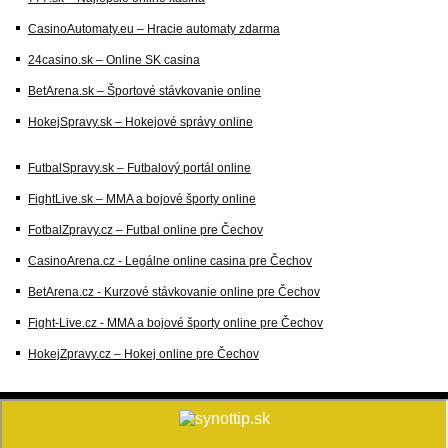
CasinoAutomaty.eu – Hracie automaty zdarma
24casino.sk – Online SK casina
BetArena.sk – Športové stávkovanie online
HokejSpravy.sk – Hokejové správy online
FutbalSpravy.sk – Futbalový portál online
FightLive.sk – MMA a bojové športy online
FotbalZpravy.cz – Futbal online pre Čechov
CasinoArena.cz - Legálne online casina pre Čechov
BetArena.cz - Kurzové stávkovanie online pre Čechov
Fight-Live.cz - MMA a bojové športy online pre Čechov
HokejZpravy.cz – Hokej online pre Čechov