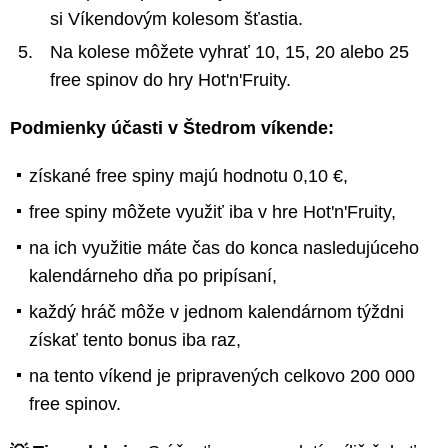
si Víkendovým kolesom šťastia.
Na kolese môžete vyhrať 10, 15, 20 alebo 25
free spinov do hry Hot'n'Fruity.
Podmienky účasti v Štedrom víkende:
získané free spiny majú hodnotu 0,10 €,
free spiny môžete využiť iba v hre Hot'n'Fruity,
na ich využitie máte čas do konca nasledujúceho
kalendárneho dňa po pripísaní,
každý hráč môže v jednom kalendárnom týždni
získať tento bonus iba raz,
na tento víkend je pripravených celkovo 200 000
free spinov.