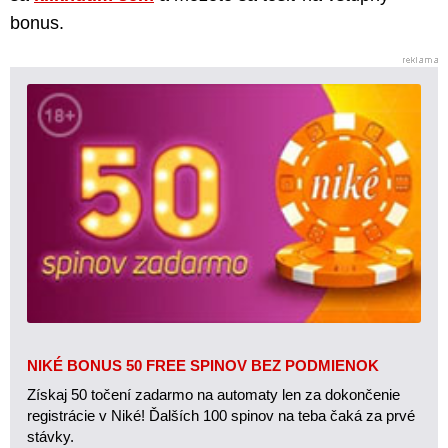
bonus.
NIKÉ BONUS 50 FREE SPINOV BEZ PODMIENOK
Získaj 50 točení zadarmo na automaty len za dokončenie
registrácie v Niké! Ďalších 100 spinov na teba čaká za prvé
stávky.