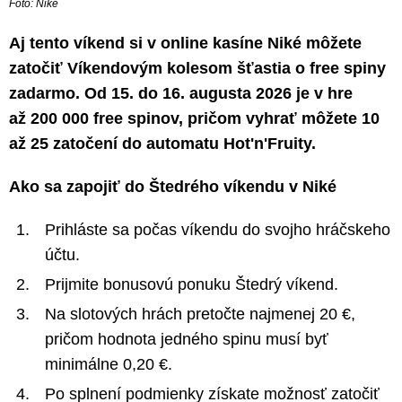
Foto: Niké
Aj tento víkend si v online kasíne Niké môžete
zatočiť Víkendovým kolesom šťastia o free spiny
zadarmo. Od 15. do 16. augusta 2026 je v hre
až 200 000 free spinov, pričom vyhrať môžete 10
až 25 zatočení do automatu Hot'n'Fruity.
Ako sa zapojiť do Štedrého víkendu v Niké
Prihláste sa počas víkendu do svojho hráčskeho
účtu.
Prijmite bonusovú ponuku Štedrý víkend.
Na slotových hrách pretočte najmenej 20 €,
pričom hodnota jedného spinu musí byť
minimálne 0,20 €.
Po splnení podmienky získate možnosť zatočiť