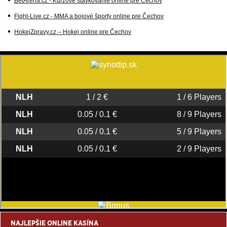
BetArena.cz - Kurzové stávkovanie online pre Čechov
Fight-Live.cz - MMA a bojové športy online pre Čechov
HokejZpravy.cz – Hokej online pre Čechov
NAJLEPŠIE ONLINE KASÍNA