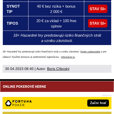
SYNOT
40 € bez rizika + bonus
STAV SI
TIP
2 000 €
20 € za vklad + 100 free
TIPOS
STAV SI
spinov
18+ Hazardné hry predstavujú riziko finančných strát
a vzniku závislosti.
18+ Hazardné hry predstavujú riziko finančných strát a vzniku závislosti.
Hrajte zodpovedne
a pre
zábavu! Využitie bonusov je podmienené registráciou -
informácie tu
.
30.04.2023 08:40
| Autor:
Boris Cíferský
ONLINE POKEROVÉ HERNE
Začni hrať