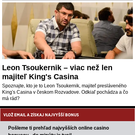
Leon Tsoukernik – viac než len
majiteľ King's Casina
Spoznajte, kto je to Leon Tsoukernik, majiteľ presláveného
King's Casina v českom Rozvadove. Odkiaľ pochádza a čo
má rád?
VLOŽ EMAIL A ZÍSKAJ NAJVYŠŠÍ BONUS
Pošleme ti prehľad najvyšších online casino
bonusov - do minúty je tvoj!