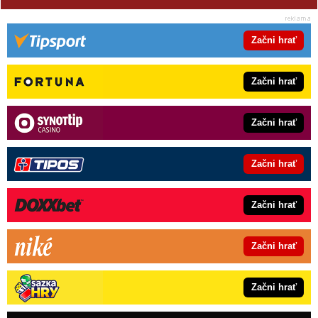
Začni hrať
Začni hrať
Začni hrať
Začni hrať
Začni hrať
Začni hrať
Začni hrať