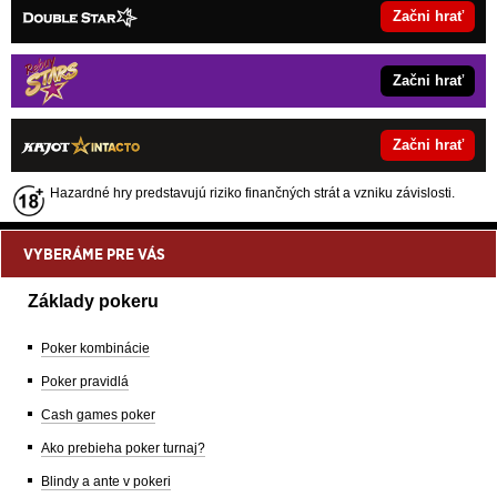
Začni hrať
Začni hrať
Začni hrať
Hazardné hry predstavujú riziko finančných strát a vzniku závislosti.
VYBERÁME PRE VÁS
Základy pokeru
Poker kombinácie
Poker pravidlá
Cash games poker
Ako prebieha poker turnaj?
Blindy a ante v pokeri