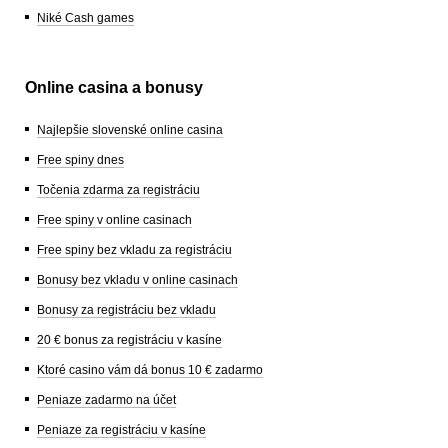
Niké Cash games
Online casina a bonusy
Najlepšie slovenské online casina
Free spiny dnes
Točenia zdarma za registráciu
Free spiny v online casinach
Free spiny bez vkladu za registráciu
Bonusy bez vkladu v online casinach
Bonusy za registráciu bez vkladu
20 € bonus za registráciu v kasíne
Ktoré casino vám dá bonus 10 € zadarmo
Peniaze zadarmo na účet
Peniaze za registráciu v kasíne