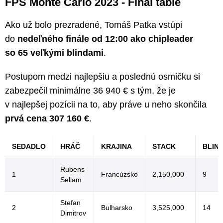
FPS Monte Carlo 2023 - Final table
Ako už bolo prezradené, Tomáš Patka vstúpi
do
nedeľného finále od 12:00 ako chipleader
so 65 veľkými blindami
.
Postupom medzi najlepšiu a poslednú osmičku si
zabezpečil minimálne 36 940 € s tým, že je
v najlepšej pozícii na to, aby práve u neho skončila
prvá cena 307 160 €
.
SEDADLO
HRÁČ
KRAJINA
STACK
BLIN
Rubens
1
Francúzsko
2,150,000
9
Sellam
Stefan
2
Bulharsko
3,525,000
14
Dimitrov