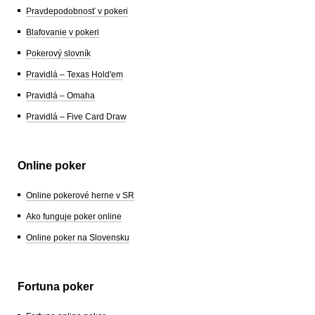
Pravdepodobnosť v pokeri
Blafovanie v pokeri
Pokerový slovník
Pravidlá – Texas Hold'em
Pravidlá – Omaha
Pravidlá – Five Card Draw
Online poker
Online pokerové herne v SR
Ako funguje poker online
Online poker na Slovensku
Fortuna poker