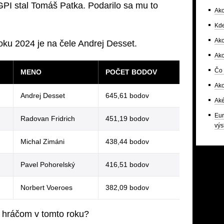
PI stal Tomáš Patka. Podarilo sa mu to
Ako
Kde
Ako
oku 2024 je na čele Andrej Desset.
Ako
Čo 
MENO
POČET BODOV
Ako
Andrej Desset
645,61 bodov
Aké
Eur
Radovan Fridrich
451,19 bodov
výs
Michal Zimáni
438,44 bodov
Pavel Pohorelský
416,51 bodov
Norbert Voeroes
382,09 bodov
 hráčom v tomto roku?