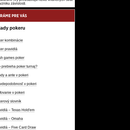
vzniku závislosti.
RÁME PRE VÁS
lady pokeru
er kombinácie
er pravidlá
sh games poker
 prebieha poker turnaj?
ndy a ante v pokeri
vdepodobnosť v pokeri
fovanie v pokeri
erový slovník
vidlá – Texas Hold'em
vidlá – Omaha
vidlá – Five Card Draw