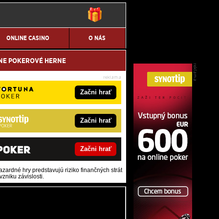
ONLINE CASINO
O NÁS
NE POKEROVÉ HERNE
Začni hrať
Začni hrať
Začni hrať
zardné hry predstavujú riziko finančných strát
vzniku závislosti.