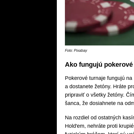
Foto: Pixabay
Ako fungujú pokerové 
Pokerové turnaje fungujú na p
a dostanete žetóny. Hráte pr
pripraviť o všetky žetóny. Čím
šanca, že dosiahnete na od
Na rozdiel od ostatných kasí
Hold'em, nehráte proti krupiér