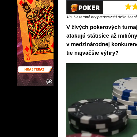
18+ Hazardné hry predstavujú riziko finančn
V živých pokerových turnaj
atakujú státisíce až milión
v medzinárodnej konkurencii
tie najväčšie výhry?