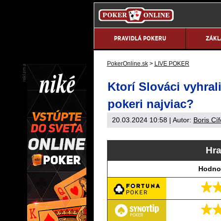
PRAVIDLÁ POKERU
ZÁKL
PokerOnline.sk
>
LIVE POKER
Ktorí Slováci vyhral
pokeri najviac?
20.03.2024 10:58
| Autor:
Boris Cí
Hr
Hodno