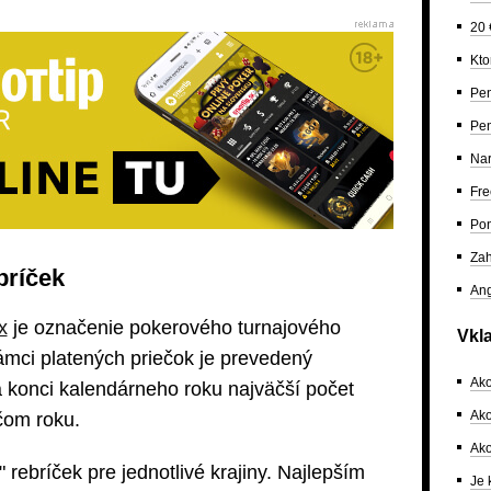
20 
Kto
Pen
Pen
Nar
Fre
Pon
Zah
bríček
Ang
x
je označenie pokerového turnajového
Vkla
ámci platených priečok je prevedený
Ako
a konci kalendárneho roku najväčší počet
Ako
čom roku.
Ako
 rebríček pre jednotlivé krajiny. Najlepším
Je 