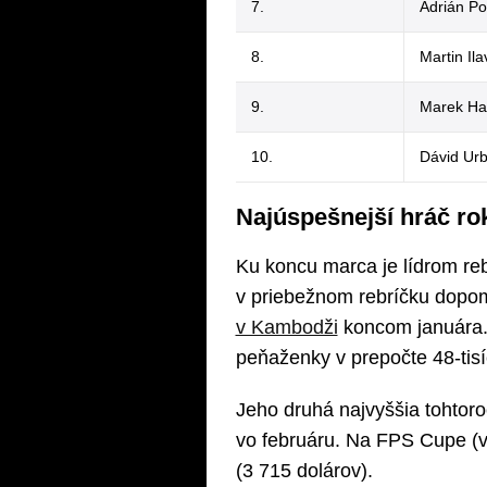
7.
Adrián Po
8.
Martin Ila
9.
Marek Ha
10.
Dávid Ur
Najúspešnejší hráč ro
Ku koncu marca je lídrom re
v priebežnom rebríčku dop
v Kambodži
koncom januára. 
peňaženky v prepočte 48-tisí
Jeho druhá najvyššia tohtoro
vo februáru. Na FPS Cupe (
(3 715 dolárov).