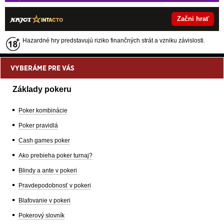
Začni hrať
Hazardné hry predstavujú riziko finančných strát a vzniku závislosti.
VYBERÁME PRE VÁS
Základy pokeru
Poker kombinácie
Poker pravidlá
Cash games poker
Ako prebieha poker turnaj?
Blindy a ante v pokeri
Pravdepodobnosť v pokeri
Blafovanie v pokeri
Pokerový slovník