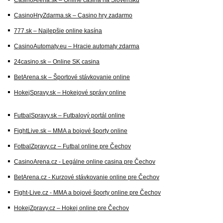
CasinoHryZdarma.sk – Casino hry zadarmo
777.sk – Najlepšie online kasína
CasinoAutomaty.eu – Hracie automaty zdarma
24casino.sk – Online SK casina
BetArena.sk – Športové stávkovanie online
HokejSpravy.sk – Hokejové správy online
FutbalSpravy.sk – Futbalový portál online
FightLive.sk – MMA a bojové športy online
FotbalZpravy.cz – Futbal online pre Čechov
CasinoArena.cz - Legálne online casina pre Čechov
BetArena.cz - Kurzové stávkovanie online pre Čechov
Fight-Live.cz - MMA a bojové športy online pre Čechov
HokejZpravy.cz – Hokej online pre Čechov