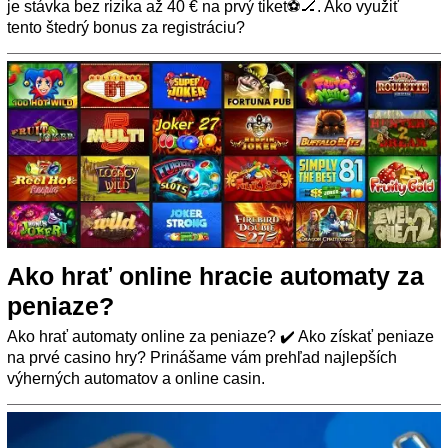
je stávka bez rizika až 40 € na prvý tiket⚽🏒. Ako využiť
tento štedrý bonus za registráciu?
Ako hrať online hracie automaty za
peniaze?
Ako hrať automaty online za peniaze? ✔️ Ako získať peniaze
na prvé casino hry? Prinášame vám prehľad najlepších
výherných automatov a online casin.