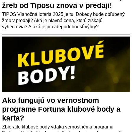
žreb od Tiposu znova v predaji!
TIPOS Vianočná lotéria 2025 je tu! Dokedy bude obľúbený
žreb v predaji? Aká je hlavná cena, ktorú získajú
výhercovia? A aká je pravdepodobnosť výhry?
Ako fungujú vo vernostnom
programe Fortuna klubové body a
karta?
Zbierajte klubové body vďaka vernostnému programu