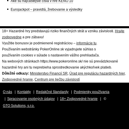
Aké sú najčastejšie čísla v hre KENO 10
Eurojackpot – pravidlá, žrebovanie a výsledky
18+ Hazardné hry predstavujú riziko finančných strát a vzniku závislosti.
Hrajte
zodpovedne
a pre zábavu!
Využitie bonusov je podmienené registráciou –
informácie tu
.
Používaním webstránky PokerOnline.sk vyjadrujete súhlas s
používaním cookies v súlade s nastavením vášho prehliadača.
Na webových stránkach https://www.pokeronline.sk/ nie sú prevádzkované
hazardné hry ani tu neprebieha sprostredkovanie akýchkoľvek platieb.
Dôležité odkazy:
Ministerstvo Financií SR
,
Úrad pre reguláciu hazardných hier
,
Zodpovedné hranie
,
Centrum pre liečbu závislostí
O nás
|
Kontakty
|
Redakčné štandardy
|
Podmienky používania
|
Spracovanie osobných údajov
|
18+ Zodpovedné hranie
| ©
GTO Solutions, s.r.o.