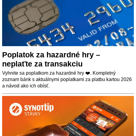
Poplatok za hazardné hry –
neplaťte za transakciu
Vyhnite sa poplatkom za hazardné hry ❤️. Kompletný
zoznam bánk s aktuálnymi poplatkami za platbu kartou 2026
a návod ako ich obísť.