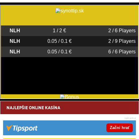
NAJLEPŠIE ONLINE KASÍNA
Začni hrať