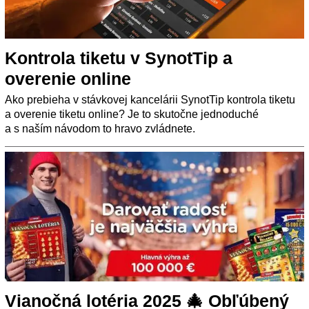
Kontrola tiketu v SynotTip a
overenie online
Ako prebieha v stávkovej kancelárii SynotTip kontrola tiketu
a overenie tiketu online? Je to skutočne jednoduché
a s naším návodom to hravo zvládnete.
Vianočná lotéria 2025 🎄 Obľúbený