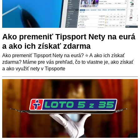
Ako premeniť Tipsport Nety na eurá
a ako ich získať zdarma
Ako premeniť Tipsport Nety na eurá? ⭐ A ako ich získať
zdarma? Máme pre vás prehľad, čo to vlastne je, ako získať
a ako využiť nety v Tipsporte