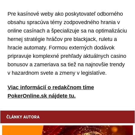
Pre kasínové weby ako poskytovateľ odborného
obsahu spracúva témy zodpovedného hrania v
online casínach a špecializuje sa na optimalizáciu
hernej stratégie hráčov pre blackjack, ruletu a
hracie automaty. Formou externých dodávok
pripravuje komplexné prehľady aktuálnych casino
bonusov a zameriava sa tiež na najnovšie trendy
v hazardnom svete a zmeny v legislatíve.
Viac informácií o redakčnom tíme
PokerOnline.sk nájdete tu.
ČLÁNKY AUTORA