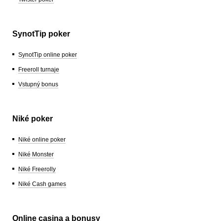
SynotTip poker
SynotTip online poker
Freeroll turnaje
Vstupný bonus
Niké poker
Niké online poker
Niké Monster
Niké Freerolly
Niké Cash games
Online casina a bonusy