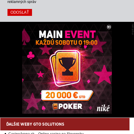
reklamných správ
ĎALŠIE WEBY GTO SOLUTIONS
CasinoArena.sk – Online casina na Slovensku