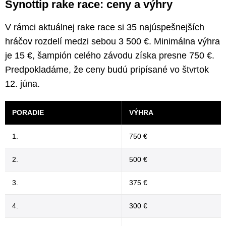
Synottip rake race: ceny a výhry
V rámci aktuálnej rake race si 35 najúspešnejších
hráčov rozdelí medzi sebou 3 500 €. Minimálna výhra
je 15 €, šampión celého závodu získa presne 750 €.
Predpokladáme, že ceny budú pripísané vo štvrtok
12. júna.
PORADIE
VÝHRA
1.
750 €
2.
500 €
3.
375 €
4.
300 €