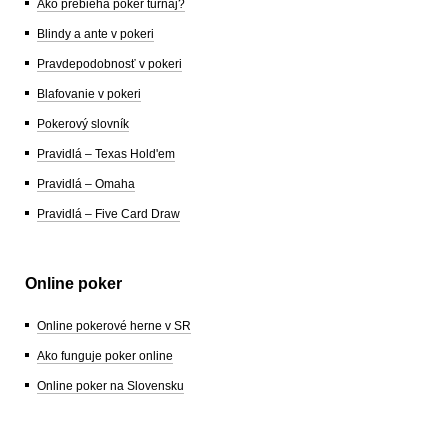
Ako prebieha poker turnaj?
Blindy a ante v pokeri
Pravdepodobnosť v pokeri
Blafovanie v pokeri
Pokerový slovník
Pravidlá – Texas Hold'em
Pravidlá – Omaha
Pravidlá – Five Card Draw
Online poker
Online pokerové herne v SR
Ako funguje poker online
Online poker na Slovensku