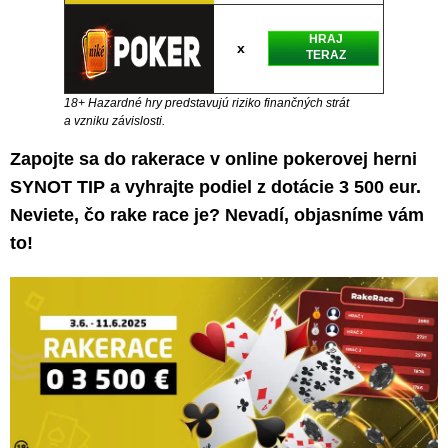
HRAJ
x
TERAZ
18+ Hazardné hry predstavujú riziko finančných strát
a vzniku závislosti.
Zapojte sa do rakerace v online pokerovej herni
SYNOT TIP a vyhrajte podiel z dotácie 3 500 eur.
Neviete, čo rake race je? Nevadí, objasníme vám
to!