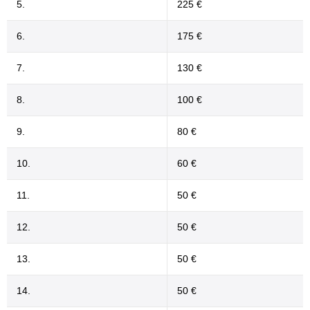
5.
225 €
6.
175 €
7.
130 €
8.
100 €
9.
80 €
10.
60 €
11.
50 €
12.
50 €
13.
50 €
14.
50 €