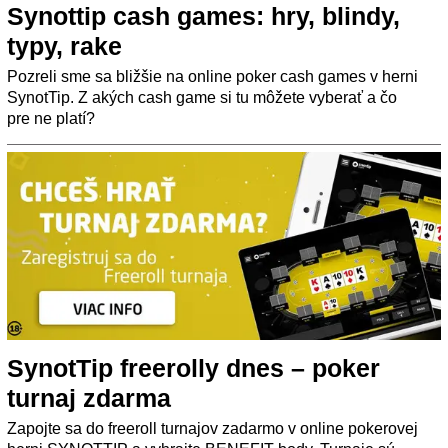
Synottip cash games: hry, blindy,
typy, rake
Pozreli sme sa bližšie na online poker cash games v herni
SynotTip. Z akých cash game si tu môžete vyberať a čo
pre ne platí?
SynotTip freerolly dnes – poker
turnaj zdarma
Zapojte sa do freeroll turnajov zadarmo v online pokerovej