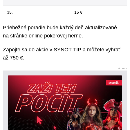
35.
15 €
Priebežné poradie bude každý deň aktualizované
na stránke online pokerovej herne.
Zapojte sa do akcie v SYNOT TIP a môžete vyhrať
až 750 €.