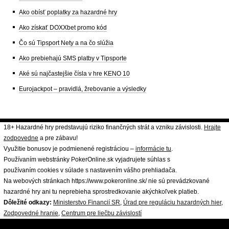
Ako obísť poplatky za hazardné hry
Ako získať DOXXbet promo kód
Čo sú Tipsport Nety a na čo slúžia
Ako prebiehajú SMS platby v Tipsporte
Aké sú najčastejšie čísla v hre KENO 10
Eurojackpot – pravidlá, žrebovanie a výsledky
18+ Hazardné hry predstavujú riziko finančných strát a vzniku závislosti.
Hrajte
zodpovedne
a pre zábavu!
Využitie bonusov je podmienené registráciou –
informácie tu
.
Používaním webstránky PokerOnline.sk vyjadrujete súhlas s
používaním cookies v súlade s nastavením vášho prehliadača.
Na webových stránkach https://www.pokeronline.sk/ nie sú prevádzkované
hazardné hry ani tu neprebieha sprostredkovanie akýchkoľvek platieb.
Dôležité odkazy:
Ministerstvo Financií SR
,
Úrad pre reguláciu hazardných hier
,
Zodpovedné hranie
,
Centrum pre liečbu závislostí