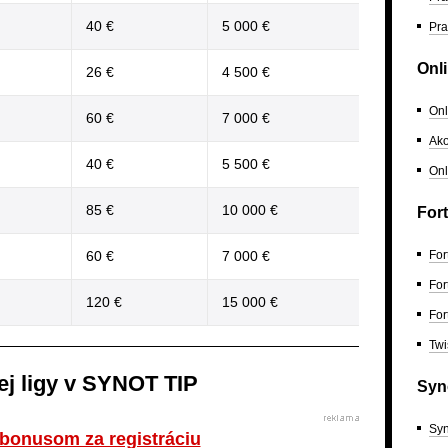
40 €
5 000 €
Pra
Onl
26 €
4 500 €
Onl
60 €
7 000 €
Ako
40 €
5 500 €
Onl
85 €
10 000 €
For
For
60 €
7 000 €
For
120 €
15 000 €
For
Twi
ej ligy v SYNOT TIP
Syn
Syn
 bonusom za registráciu