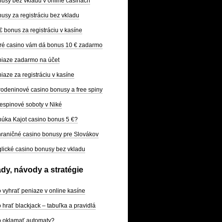
usy bez vkladu v online casinach
usy za registráciu bez vkladu
€ bonus za registráciu v kasíne
ré casino vám dá bonus 10 € zadarmo
iaze zadarmo na účet
iaze za registráciu v kasíne
odeninové casino bonusy a free spiny
espinové soboty v Niké
úka Kajot casino bonus 5 €?
raničné casino bonusy pre Slovákov
lické casino bonusy bez vkladu
dy, návody a stratégie
 vyhrať peniaze v online kasíne
 hrať blackjack – tabuľka a pravidlá
 oklamať automaty?