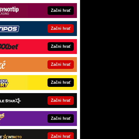
Začni hrať
Začni hrať
Začni hrať
Začni hrať
Začni hrať
Začni hrať
Začni hrať
Začni hrať