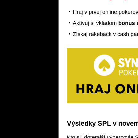
Hraj v prvej online pokero
Aktivuj si vkladom
bonus a
Získaj rakeback v cash ga
Výsledky SPL v novem
Kto sú doterajší výhercovia
S