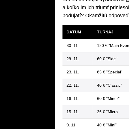
a koľko im ich triumf prinies
podujatí? Okamžitú odpoveď 
DÁTUM
TURNAJ
30. 11.
120 € "Main Even
29. 11.
60 € "Side"
23. 11.
85 € "Special"
22. 11.
40 € "Classic"
16. 11.
60 € "Minor"
15. 11.
26 € "Micro"
9. 11.
40 € "Mini"