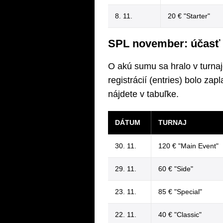
8. 11.
20 € "Starter"
SPL november: účasť 
O akú sumu sa hralo v turnaj
registrácií (entries) bolo z
nájdete v tabuľke.
DÁTUM
TURNAJ
30. 11.
120 € "Main Event"
29. 11.
60 € "Side"
23. 11.
85 € "Special"
22. 11.
40 € "Classic"