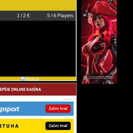
EPŠIE ONLINE KASÍNA
Začni hrať
Začni hrať