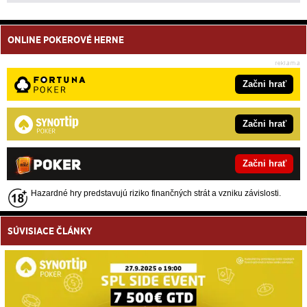
ONLINE POKEROVÉ HERNE
Začni hrať
Začni hrať
Začni hrať
Hazardné hry predstavujú riziko finančných strát a vzniku závislosti.
SÚVISIACE ČLÁNKY