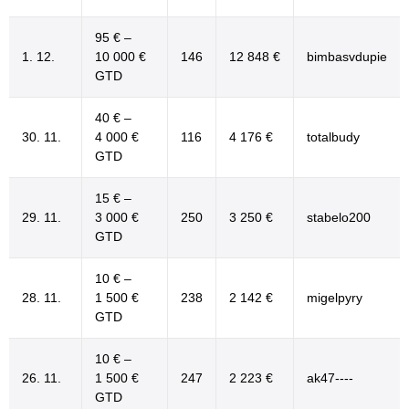
95 € –
1. 12.
10 000 €
146
12 848 €
bimbasvdupie
GTD
40 € –
30. 11.
4 000 €
116
4 176 €
totalbudy
GTD
15 € –
29. 11.
3 000 €
250
3 250 €
stabelo200
GTD
10 € –
28. 11.
1 500 €
238
2 142 €
migelpyry
GTD
10 € –
26. 11.
1 500 €
247
2 223 €
ak47----
GTD