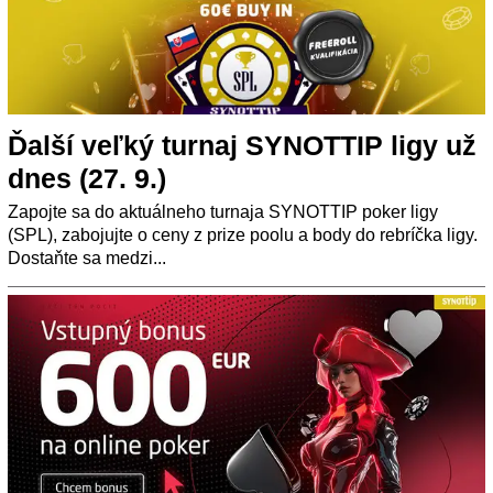
Ďalší veľký turnaj SYNOTTIP ligy už
dnes (27. 9.)
Zapojte sa do aktuálneho turnaja SYNOTTIP poker ligy
(SPL), zabojujte o ceny z prize poolu a body do rebríčka ligy.
Dostaňte sa medzi...