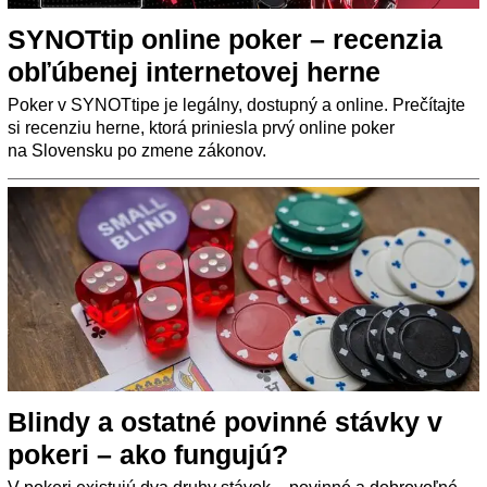
SYNOTtip online poker – recenzia
obľúbenej internetovej herne
Poker v SYNOTtipe je legálny, dostupný a online. Prečítajte
si recenziu herne, ktorá priniesla prvý online poker
na Slovensku po zmene zákonov.
Blindy a ostatné povinné stávky v
pokeri – ako fungujú?