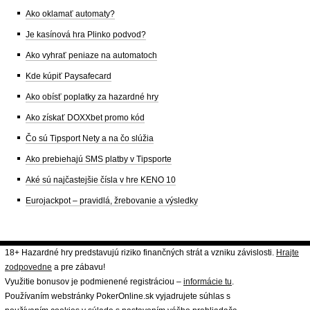
Ako oklamať automaty?
Je kasínová hra Plinko podvod?
Ako vyhrať peniaze na automatoch
Kde kúpiť Paysafecard
Ako obísť poplatky za hazardné hry
Ako získať DOXXbet promo kód
Čo sú Tipsport Nety a na čo slúžia
Ako prebiehajú SMS platby v Tipsporte
Aké sú najčastejšie čísla v hre KENO 10
Eurojackpot – pravidlá, žrebovanie a výsledky
18+ Hazardné hry predstavujú riziko finančných strát a vzniku závislosti.
Hrajte
zodpovedne
a pre zábavu!
Využitie bonusov je podmienené registráciou –
informácie tu
.
Používaním webstránky PokerOnline.sk vyjadrujete súhlas s