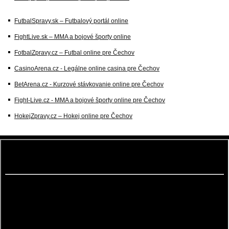
FutbalSpravy.sk – Futbalový portál online
FightLive.sk – MMA a bojové športy online
FotbalZpravy.cz – Futbal online pre Čechov
CasinoArena.cz - Legálne online casina pre Čechov
BetArena.cz - Kurzové stávkovanie online pre Čechov
Fight-Live.cz - MMA a bojové športy online pre Čechov
HokejZpravy.cz – Hokej online pre Čechov