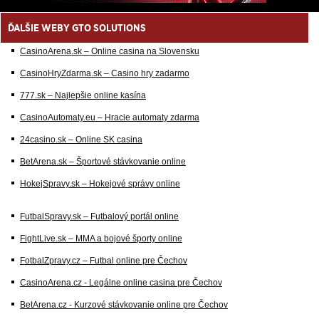
ĎALŠIE WEBY GTO SOLUTIONS
CasinoArena.sk – Online casina na Slovensku
CasinoHryZdarma.sk – Casino hry zadarmo
777.sk – Najlepšie online kasína
CasinoAutomaty.eu – Hracie automaty zdarma
24casino.sk – Online SK casina
BetArena.sk – Športové stávkovanie online
HokejSpravy.sk – Hokejové správy online
FutbalSpravy.sk – Futbalový portál online
FightLive.sk – MMA a bojové športy online
FotbalZpravy.cz – Futbal online pre Čechov
CasinoArena.cz - Legálne online casina pre Čechov
BetArena.cz - Kurzové stávkovanie online pre Čechov