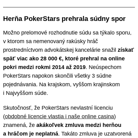
Herňa PokerStars prehrala súdny spor
Možno prelomové rozhodnutie súdu sa týkalo sporu,
v ktorom sa nemenovaný rakúsky hráč
prostredníctvom advokátskej kancelárie snažil
získať
späť viac ako 28 000 €, ktoré prehral na online
pokri medzi rokmi 2014 až 2019
. Neúspechom
PokerStars napokon skončili všetky 3 súdne
pojednávania. Na krajskom, vyššom krajinskom
i Najvyššom súde.
Skutočnosť, že PokerStars nevlastní licenciu
(
obdobné licencie vlastia i naše online casina
)
znamená, že
akákoľvek zmluva medzi herňou
a hráčom je neplatná
. Takáto zmluva je uzatvorená