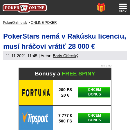
PokerOnline.sk
>
ONLINE POKER
PokerStars nemá v Rakúsku licenciu,
musí hráčovi vrátiť 28 000 €
11.11.2021 11:45
| Autor:
Boris Cíferský
Bonusy a
FREE SPINY
200 FS
CHCEM
BONUS
20 €
7 777 €
CHCEM
BONUS
500 FS