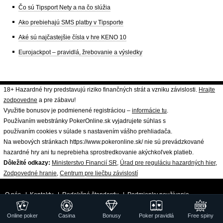
Čo sú Tipsport Nety a na čo slúžia
Ako prebiehajú SMS platby v Tipsporte
Aké sú najčastejšie čísla v hre KENO 10
Eurojackpot – pravidlá, žrebovanie a výsledky
18+ Hazardné hry predstavujú riziko finančných strát a vzniku závislosti.
Hrajte
zodpovedne
a pre zábavu!
Využitie bonusov je podmienené registráciou –
informácie tu
.
Používaním webstránky PokerOnline.sk vyjadrujete súhlas s
používaním cookies v súlade s nastavením vášho prehliadača.
Na webových stránkach https://www.pokeronline.sk/ nie sú prevádzkované
hazardné hry ani tu neprebieha sprostredkovanie akýchkoľvek platieb.
Dôležité odkazy:
Ministerstvo Financií SR
,
Úrad pre reguláciu hazardných hier
,
Zodpovedné hranie
,
Centrum pre liečbu závislostí
O nás
|
Kontakty
|
Redakčné štandardy
|
Podmienky používania
|
Spracovanie osobných údajov
|
18+ Zodpovedné hranie
| ©
Online poker
Casina
Bonusy
Poker pravidlá
Free spiny
GTO Solutions, s.r.o.