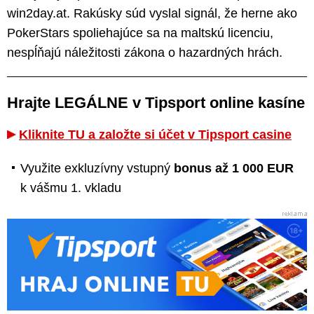
win2day.at. Rakúsky súd vyslal signál, že herne ako
PokerStars spoliehajúce sa na maltskú licenciu,
nespĺňajú náležitosti zákona o hazardných hrách.
Hrajte LEGÁLNE v Tipsport online kasíne
Kliknite TU a založte si účet v Tipsport casine
Využite exkluzívny vstupný
bonus až 1 000 EUR
k vášmu 1. vkladu