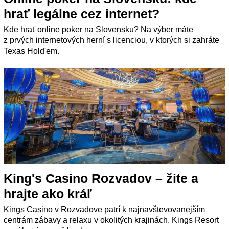
hrať legálne cez internet?
Kde hrať online poker na Slovensku? Na výber máte
z prvých internetových herní s licenciou, v ktorých si zahráte
Texas Hold'em.
King's Casino Rozvadov – žite a
hrajte ako kráľ
Kings Casino v Rozvadove patrí k najnavštevovanejším
centrám zábavy a relaxu v okolitých krajinách. Kings Resort