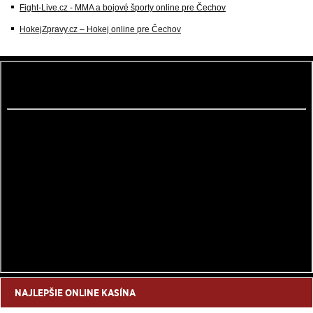
Fight-Live.cz - MMA a bojové športy online pre Čechov
HokejZpravy.cz – Hokej online pre Čechov
NAJLEPŠIE ONLINE KASÍNA