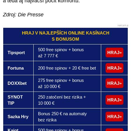
a teda aj najväčší pocit komfortu.
Zdroj: Die Presse
HRAJ V NAJLEPŠÍCH ONLINE KASÍNACH
S BONUSOM
500 free spinov + bonus
Tipsport
HRAJ
až 7 777 €
Fortuna
200 free spinov + 20 € free bet
HRAJ
275 free spinov + bonus
DOXXbet
HRAJ
až 10 000 €
SYNOT
250 zatočení bez rizika +
HRAJ
TIP
10 000 €
Bonus 250 € na automaty
Sazka Hry
HRAJ
bez rizika
Kajot
500 free spinov + bonus