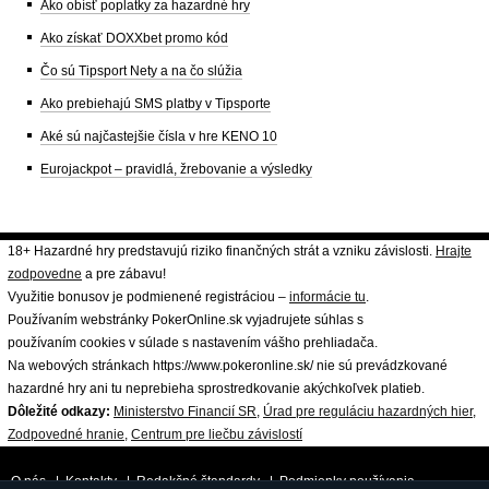
Ako obísť poplatky za hazardné hry
Ako získať DOXXbet promo kód
Čo sú Tipsport Nety a na čo slúžia
Ako prebiehajú SMS platby v Tipsporte
Aké sú najčastejšie čísla v hre KENO 10
Eurojackpot – pravidlá, žrebovanie a výsledky
18+ Hazardné hry predstavujú riziko finančných strát a vzniku závislosti.
Hrajte
zodpovedne
a pre zábavu!
Využitie bonusov je podmienené registráciou –
informácie tu
.
Používaním webstránky PokerOnline.sk vyjadrujete súhlas s
používaním cookies v súlade s nastavením vášho prehliadača.
Na webových stránkach https://www.pokeronline.sk/ nie sú prevádzkované
hazardné hry ani tu neprebieha sprostredkovanie akýchkoľvek platieb.
Dôležité odkazy:
Ministerstvo Financií SR
,
Úrad pre reguláciu hazardných hier
,
Zodpovedné hranie
,
Centrum pre liečbu závislostí
O nás
|
Kontakty
|
Redakčné štandardy
|
Podmienky používania