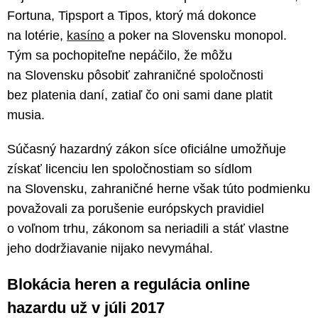
Fortuna, Tipsport a Tipos, ktorý má dokonce
na lotérie,
kasíno
a poker na Slovensku monopol.
Tým sa pochopiteľne nepáčilo, že môžu
na Slovensku pôsobiť zahraničné spoločnosti
bez platenia daní, zatiaľ čo oni sami dane platit
musia.
Súčasný hazardný zákon síce oficiálne umožňuje
získať licenciu len spoločnostiam so sídlom
na Slovensku, zahraničné herne však túto podmienku
považovali za porušenie európskych pravidiel
o voľnom trhu, zákonom sa neriadili a stáť vlastne
jeho dodržiavanie nijako nevymáhal.
Blokácia heren a regulácia online
hazardu už v júli 2017