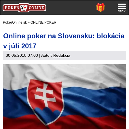
PokerOnline.sk
>
ONLINE POKER
Online poker na Slovensku: blokácia
v júli 2017
30.05.2018 07:00
| Autor:
Redakcia