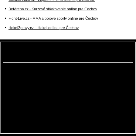
BetArena.cz - Kurzové stávkovanie online pre Čechov
Fight-Live.cz - MMA a bojové športy online pre Čechov
HokejZpravy.cz – Hokej online pre Čechov