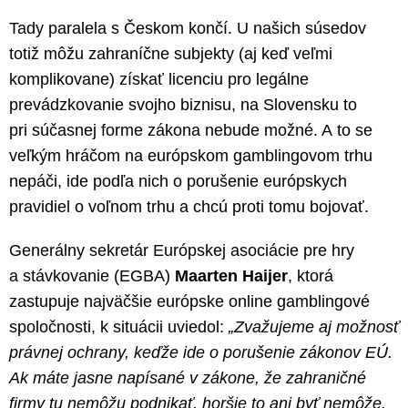
Tady paralela s Českom končí. U našich súsedov
totiž môžu zahraníčne subjekty (aj keď veľmi
komplikovane) získať licenciu pro legálne
prevádzkovanie svojho biznisu, na Slovensku to
pri súčasnej forme zákona nebude možné. A to se
veľkým hráčom na európskom gamblingovom trhu
nepáči, ide podľa nich o porušenie európskych
pravidiel o voľnom trhu a chcú proti tomu bojovať.
Generálny sekretár Európskej asociácie pre hry
a stávkovanie (EGBA)
Maarten Haijer
, ktorá
zastupuje najväčšie európske online gamblingové
spoločnosti, k situácii uviedol:
„Zvažujeme aj možnosť
právnej ochrany, keďže ide o porušenie zákonov EÚ.
Ak máte jasne napísané v zákone, že zahraničné
firmy tu nemôžu podnikať, horšie to ani byť nemôže.