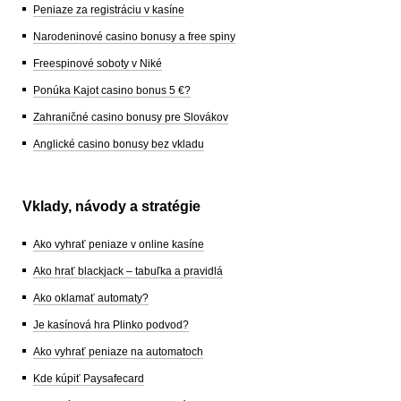
Peniaze za registráciu v kasíne
Narodeninové casino bonusy a free spiny
Freespinové soboty v Niké
Ponúka Kajot casino bonus 5 €?
Zahraničné casino bonusy pre Slovákov
Anglické casino bonusy bez vkladu
Vklady, návody a stratégie
Ako vyhrať peniaze v online kasíne
Ako hrať blackjack – tabuľka a pravidlá
Ako oklamať automaty?
Je kasínová hra Plinko podvod?
Ako vyhrať peniaze na automatoch
Kde kúpiť Paysafecard