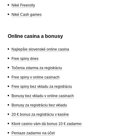
Niké Freerolly
Niké Cash games
Online casina a bonusy
Najlepšie slovenské online casina
Free spiny dnes
Točenia zdarma za registráciu
Free spiny v online casinach
Free spiny bez vkladu za registráciu
Bonusy bez vkladu v online casinach
Bonusy za registráciu bez vkladu
20 € bonus za registráciu v kasíne
Ktoré casino vám dá bonus 10 € zadarmo
Peniaze zadarmo na účet