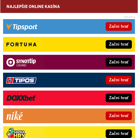
NAJLEPŠIE ONLINE KASÍNA
Začni hrať
Začni hrať
Začni hrať
Začni hrať
Začni hrať
Začni hrať
Začni hrať