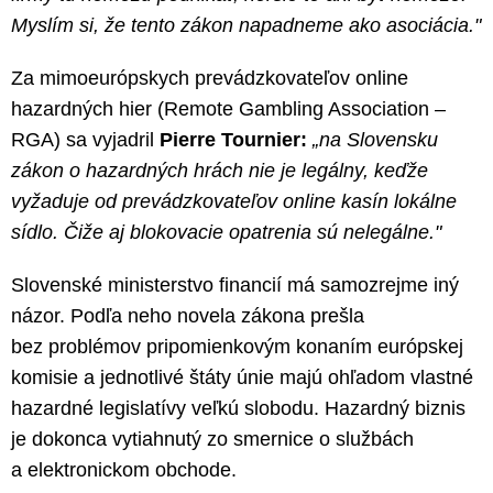
Myslím si, že tento zákon napadneme ako asociácia."
Za mimoeurópskych prevádzkovateľov online
hazardných hier (
Remote Gambling Association –
RGA)
sa vyjadril
Pierre Tournier:
„na Slovensku
zákon o hazardných hrách nie je legálny, keďže
vyžaduje od prevádzkovateľov online kasín lokálne
sídlo. Čiže aj blokovacie opatrenia sú nelegálne."
Slovenské ministerstvo financií má samozrejme iný
názor. Podľa neho novela zákona prešla
bez problémov pripomienkovým konaním európskej
komisie a jednotlivé štáty únie majú ohľadom vlastné
hazardné legislatívy veľkú slobodu. Hazardný biznis
je dokonca vytiahnutý zo smernice o službách
a elektronickom obchode.