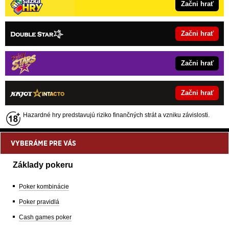
Začni hrať
Začni hrať
Začni hrať
Začni hrať
Hazardné hry predstavujú riziko finančných strát a vzniku závislosti.
VYBERÁME PRE VÁS
Základy pokeru
Poker kombinácie
Poker pravidlá
Cash games poker