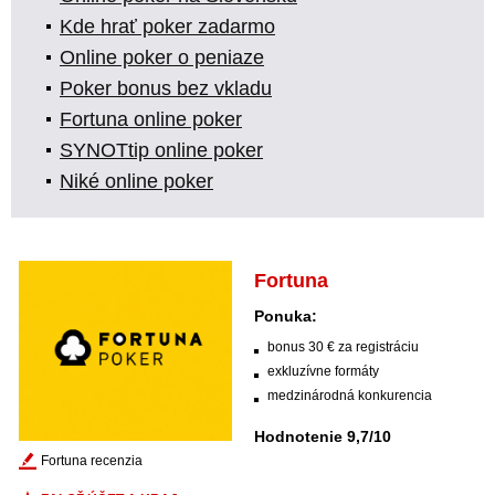
Kde hrať poker zadarmo
Online poker o peniaze
Poker bonus bez vkladu
Fortuna online poker
SYNOTtip online poker
Niké online poker
Fortuna
Ponuka:
bonus 30 € za registráciu
exkluzívne formáty
medzinárodná konkurencia
Hodnotenie 9,7/10
Fortuna recenzia