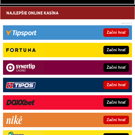
NAJLEPŠIE ONLINE KASÍNA
Začni hrať
Začni hrať
Začni hrať
Začni hrať
Začni hrať
Začni hrať