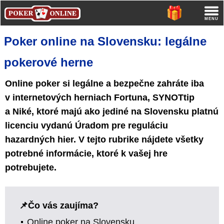
Poker online na Slovensku: legálne
pokerové herne
Online poker si legálne a bezpečne zahráte iba
v internetových herniach Fortuna, SYNOTtip
a Niké, ktoré majú ako jediné na Slovensku platnú
licenciu vydanú Úradom pre reguláciu
hazardných hier. V tejto rubrike nájdete všetky
potrebné informácie, ktoré k vašej hre
potrebujete.
Čo vás zaujíma?
Online poker na Slovensku