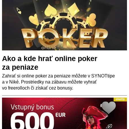
Ako a kde hrať online poker
za peniaze
Zahrať si online poker za peniaze môžete v SYNOTtipe
a v Niké. Prostriedky na zábavu môžete vyhrať
vo freerolloch či získať cez bonusy.