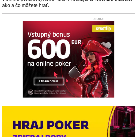
ako a čo môžete hrať.