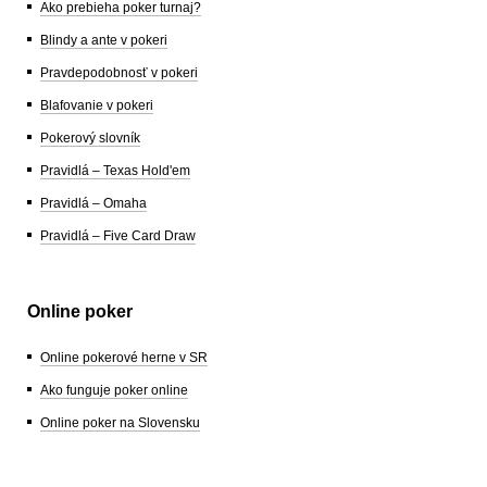
Ako prebieha poker turnaj?
Blindy a ante v pokeri
Pravdepodobnosť v pokeri
Blafovanie v pokeri
Pokerový slovník
Pravidlá – Texas Hold'em
Pravidlá – Omaha
Pravidlá – Five Card Draw
Online poker
Online pokerové herne v SR
Ako funguje poker online
Online poker na Slovensku