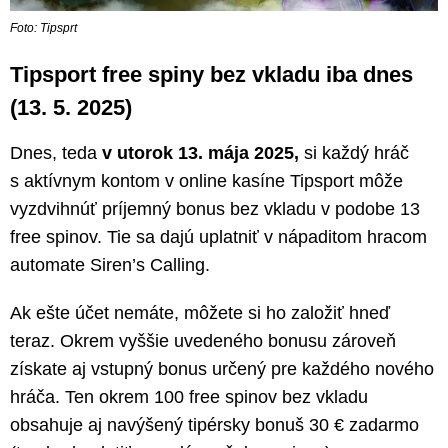
Foto: Tipsprt
Tipsport free spiny bez vkladu iba dnes
(13. 5. 2025)
Dnes, teda
v utorok 13. mája 2025,
si každý hráč
s aktívnym kontom v online kasíne Tipsport môže
vyzdvihnúť príjemný bonus bez vkladu v podobe 13
free spinov. Tie sa dajú uplatniť v nápaditom hracom
automate Siren’s Calling.
Ak ešte účet nemáte, môžete si ho založiť hneď
teraz. Okrem vyššie uvedeného bonusu zároveň
získate aj vstupný bonus určený pre každého nového
hráča. Ten okrem 100 free spinov bez vkladu
obsahuje aj navýšený tipérsky bonuš 30 € zadarmo