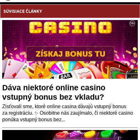
SÚVISIACE ČLÁNKY
Dáva niektoré online casino
vstupný bonus bez vkladu?
Zisťovali sme, ktoré online casina dávajú vstupný bonus
za registráciu. ✨ Osobitne nás zaujímalo, či niektoré casino
ponúka vstupný bonus bez...