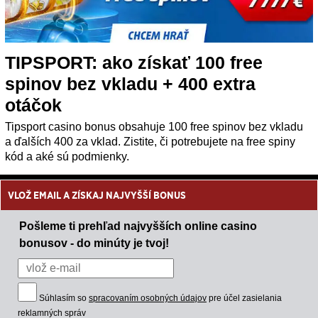
TIPSPORT: ako získať 100 free
spinov bez vkladu + 400 extra
otáčok
Tipsport casino bonus obsahuje 100 free spinov bez vkladu
a ďalších 400 za vklad. Zistite, či potrebujete na free spiny
kód a aké sú podmienky.
VLOŽ EMAIL A ZÍSKAJ NAJVYŠŠÍ BONUS
Pošleme ti prehľad najvyšších online casino
bonusov - do minúty je tvoj!
Súhlasím so
spracovaním osobných údajov
pre účel zasielania
reklamných správ