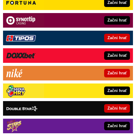
Začni hrať
Začni hrať
Začni hrať
Začni hrať
Začni hrať
Začni hrať
Začni hrať
Začni hrať