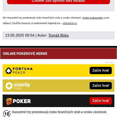
Chcem 100 spinov bez vkladu
18+ Hazardné hry predstavujú riziko finančných strát a vzniku závislosti.
Hrajte zodpovedne
a pre
zábavu! Využitie bonusov je podmienené registráciou -
informácie tu
.
13.05.2025 09:54
| Autor:
Tomáš Bóka
ONLINE POKEROVÉ HERNE
Začni hrať
Začni hrať
Začni hrať
Hazardné hry predstavujú riziko finančných strát a vzniku závislosti.