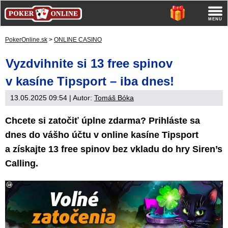
PokerOnline.sk
>
ONLINE CASINO
Vyzdvihnite si 13 free spinov
v kasíne Tipsport – iba dnes!
13.05.2025 09:54
| Autor:
Tomáš Bóka
Chcete si zatočiť úplne zdarma? Prihláste sa
dnes do vášho účtu v online kasíne Tipsport
a získajte 13 free spinov bez vkladu do hry Siren’s
Calling.