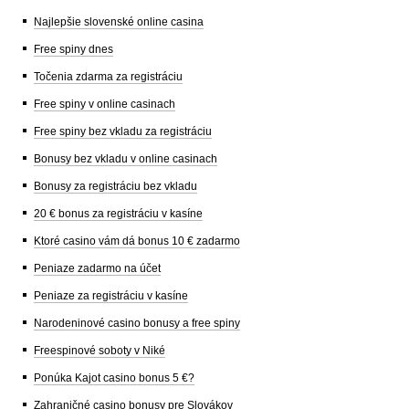
Najlepšie slovenské online casina
Free spiny dnes
Točenia zdarma za registráciu
Free spiny v online casinach
Free spiny bez vkladu za registráciu
Bonusy bez vkladu v online casinach
Bonusy za registráciu bez vkladu
20 € bonus za registráciu v kasíne
Ktoré casino vám dá bonus 10 € zadarmo
Peniaze zadarmo na účet
Peniaze za registráciu v kasíne
Narodeninové casino bonusy a free spiny
Freespinové soboty v Niké
Ponúka Kajot casino bonus 5 €?
Zahraničné casino bonusy pre Slovákov