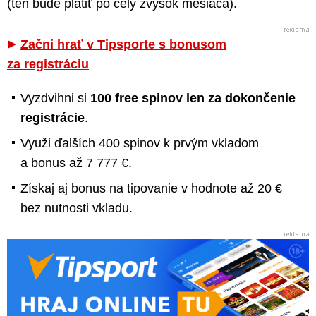
(ten bude platiť po celý zvyšok mesiaca).
Začni hrať v Tipsporte s bonusom
za registráciu
Vyzdvihni si
100 free spinov len za dokončenie
registrácie
.
Využi ďalších 400 spinov k prvým vkladom
a bonus až 7 777 €.
Získaj aj bonus na tipovanie v hodnote až 20 €
bez nutnosti vkladu.