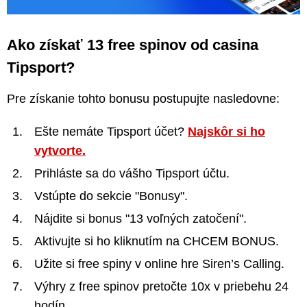
Ako získať 13 free spinov od casina
Tipsport?
Pre získanie tohto bonusu postupujte nasledovne:
Ešte nemáte Tipsport účet?
Najskôr si ho
vytvorte.
Prihláste sa do vášho Tipsport účtu.
Vstúpte do sekcie "Bonusy".
Nájdite si bonus "13 voľných zatočení".
Aktivujte si ho kliknutím na CHCEM BONUS.
Užite si free spiny v online hre Siren’s Calling.
Výhry z free spinov pretočte 10x v priebehu 24
hodín.