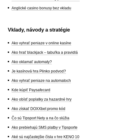
Anglické casino bonusy bez vkladu
Vklady, návody a stratégie
Ako vyhrať peniaze v online kasíne
Ako hrať blackjack – tabuľka a pravidlá
Ako oklamať automaty?
Je kasínová hra Plinko podvod?
Ako vyhrať peniaze na automatoch
Kde kúpiť Paysafecard
Ako obísť poplatky za hazardné hry
Ako získať DOXXbet promo kód
Čo sú Tipsport Nety a na čo slúžia
Ako prebiehajú SMS platby v Tipsporte
Aké sú najčastejšie čísla v hre KENO 10