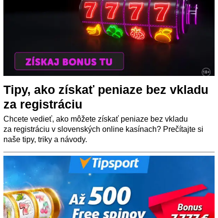
Tipy, ako získať peniaze bez vkladu
za registráciu
Chcete vedieť, ako môžete získať peniaze bez vkladu
za registráciu v slovenských online kasínach? Prečítajte si
naše tipy, triky a návody.