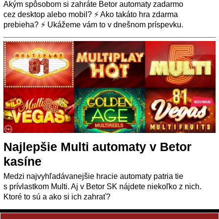
Akým spôsobom si zahráte Betor automaty zadarmo
cez desktop alebo mobil? ⚡ Ako takáto hra zdarma
prebieha? ⚡ Ukážeme vám to v dnešnom príspevku.
Najlepšie Multi automaty v Betor
kasíne
Medzi najvyhľadávanejšie hracie automaty patria tie
s prívlastkom Multi. Aj v Betor SK nájdete niekoľko z nich.
Ktoré to sú a ako si ich zahrať?