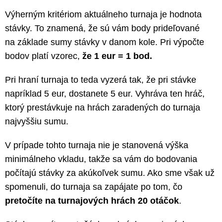
Výherným kritériom aktuálneho turnaja je hodnota
stávky. To znamená, že sú vám body prideľované
na základe sumy stávky v danom kole. Pri výpočte
bodov platí vzorec,
že 1 eur = 1 bod.
Pri hraní turnaja to teda vyzerá tak, že pri stávke
napríklad 5 eur, dostanete 5 eur. Vyhráva ten hráč,
ktorý prestávkuje na hrách zaradených do turnaja
najvyššiu sumu.
V prípade tohto turnaja nie je stanovená výška
minimálneho vkladu, takže sa vám do bodovania
počítajú stávky za akúkoľvek sumu. Ako sme však už
spomenuli, do turnaja sa zapájate po tom, čo
pretočíte na turnajových hrách 20 otáčok
.