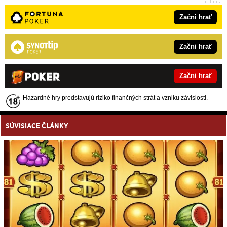
Začni hrať
Začni hrať
Začni hrať
Hazardné hry predstavujú riziko finančných strát a vzniku závislosti.
SÚVISIACE ČLÁNKY