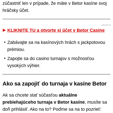
zúčastniť len v prípade, že máte v Betor kasíne svoj
hráčsky účet.
KLIKNITE TU a otvorte si účet v Betor Casine
Zabávajte sa na kasínových hrách s jackpotovou
prémiou.
Zapojte sa do casino turnajov s možnosťou
vysokých výhier.
Ako sa zapojiť do turnaja v kasíne Betor
Ak sa chcete stať súčasťou
aktuálne
prebiehajúceho turnaja v Betor kasíne
, musíte sa
doň prihlásiť. Ako na to? Poďme sa na to pozrieť: