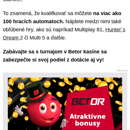
To znamená, že kvalifkovať sa môžete
na viac ako
100 hracích automatoch.
Nájdete medzi nimi také
obľúbené hry, ako sú napríkad Multiplay 81,
Hunter´s
Dream
2 či Multi 5 a ďalšie.
Zabávajte sa s turnajom v Betor kasíne sa
zabezpečte si svoj podiel z dotácie aj vy!