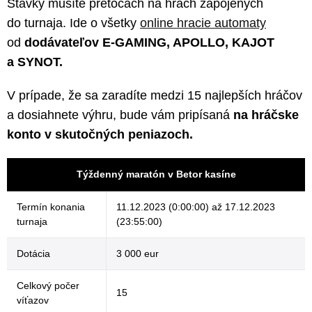
Stávky musíte pretočách na hrách zapojených
do turnaja. Ide o všetky
online hracie automaty
od
dodávateľov E-GAMING, APOLLO, KAJOT
a SYNOT.
V prípade, že sa zaradíte medzi 15 najlepších hráčov
a dosiahnete výhru, bude vám pripísaná
na hráčske
konto v skutočných peniazoch.
Týždenný maratón v Betor kasíne
Termín konania
11.12.2023 (0:00:00) až 17.12.2023
turnaja
(23:55:00)
Dotácia
3 000 eur
Celkový počer
15
víťazov