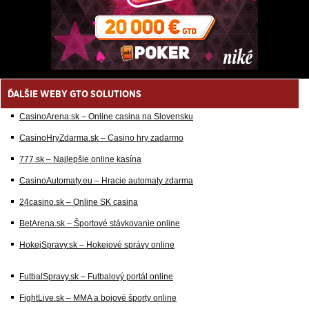
ĎALŠIE WEBY GTO SOLUTIONS
CasinoArena.sk – Online casina na Slovensku
CasinoHryZdarma.sk – Casino hry zadarmo
777.sk – Najlepšie online kasína
CasinoAutomaty.eu – Hracie automaty zdarma
24casino.sk – Online SK casina
BetArena.sk – Športové stávkovanie online
HokejSpravy.sk – Hokejové správy online
FutbalSpravy.sk – Futbalový portál online
FightLive.sk – MMA a bojové športy online