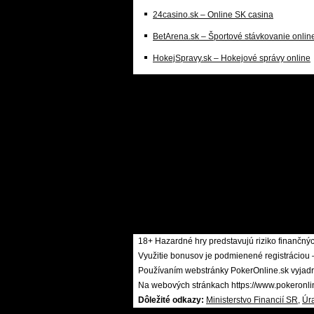
24casino.sk – Online SK casina
BetArena.sk – Športové stávkovanie onlin
HokejSpravy.sk – Hokejové správy online
18+ Hazardné hry predstavujú riziko finančných
Využitie bonusov je podmienené registráciou
Používaním webstránky PokerOnline.sk vyjadr
Na webových stránkach https://www.pokeronlin
Dôležité odkazy:
Ministerstvo Financií SR
,
Úra