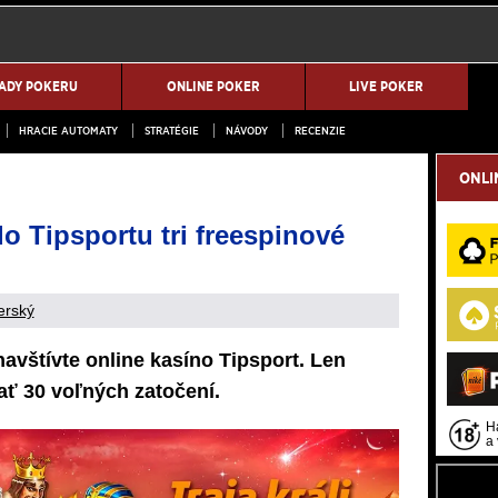
ADY POKERU
ONLINE POKER
LIVE POKER
HRACIE AUTOMATY
STRATÉGIE
NÁVODY
RECENZIE
ONLI
 do Tipsportu tri freespinové
erský
navštívte online kasíno Tipsport. Len
kať 30 voľných zatočení.
Ha
a 