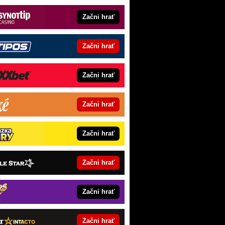
Začni hrať
Začni hrať
Začni hrať
Začni hrať
Začni hrať
Začni hrať
Začni hrať
Začni hrať