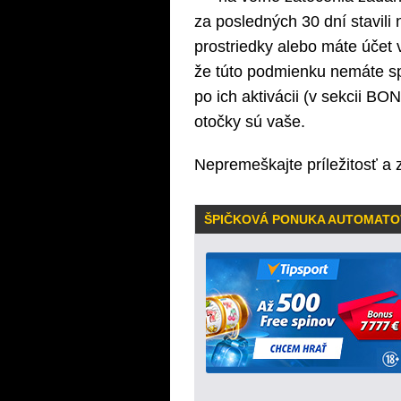
za posledných 30 dní stavili
prostriedky alebo máte účet v
že túto podmienku nemáte s
po ich aktivácii (v sekcii B
otočky sú vaše.
Nepremeškajte príležitosť a z
ŠPIČKOVÁ PONUKA AUTOMATOV