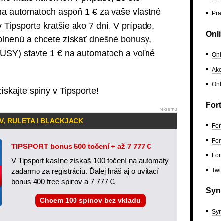
 na automatoch aspoň 1 € za vaše vlastné
Pra
 Tipsporte kratšie ako 7 dní. V prípade,
Onl
plnenú a chcete získať
dnešné bonusy
,
ONUSY) stavte 1 € na automatoch a voľné
Onl
Ako
Onl
ískajte spiny v Tipsporte!
For
, RULETA I BLACKJACK
For
For
TIPSPORT bonus 500 točení + až 7 777 €
For
V Tipsport kasíne získaš 100 točení na automaty
zadarmo za registráciu. Ďalej hráš aj o uvítací
Twi
bonus 400 free spinov a 7 777 €.
Syn
Chcem 100 spinov bez vkladu
Syn