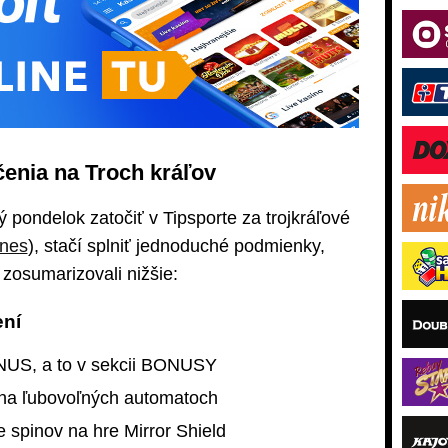
čenia na Troch kráľov
 pondelok zatočiť v Tipsporte za trojkráľové
dnes
), stačí splniť jednoduché podmienky,
zosumarizovali nižšie:
ení
US, a to v sekcii BONUSY
 na ľubovoľných automatoch
e spinov na hre Mirror Shield