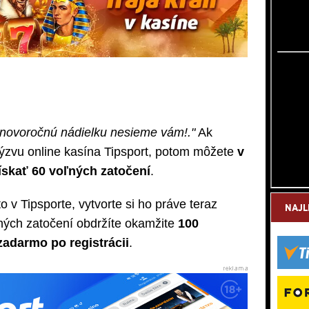
, novoročnú nádielku nesieme vám!."
Ak
 výzvu online kasína Tipsport, potom môžete
v
ískať 60 voľných zatočení
.
 v Tipsporte, vytvorte si ho práve teraz
NAJL
ľných zatočení obdržíte okamžite
100
zadarmo po registrácii
.