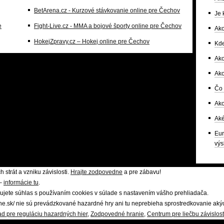
BetArena.cz - Kurzové stávkovanie online pre Čechov
Je 
e
Fight-Live.cz - MMA a bojové športy online pre Čechov
Ako
HokejZpravy.cz – Hokej online pre Čechov
Kde
Ako
Ako
Čo 
Ako
Aké
Eur
výs
 strát a vzniku závislosti.
Hrajte zodpovedne
a pre zábavu!
 –
informácie tu
.
ujete súhlas s používaním cookies v súlade s nastavením vášho prehliadača.
e.sk/ nie sú prevádzkované hazardné hry ani tu neprebieha sprostredkovanie akýc
d pre reguláciu hazardných hier
,
Zodpovedné hranie
,
Centrum pre liečbu závislost