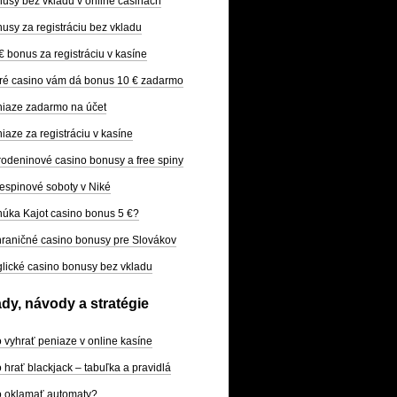
usy bez vkladu v online casinach
usy za registráciu bez vkladu
€ bonus za registráciu v kasíne
ré casino vám dá bonus 10 € zadarmo
iaze zadarmo na účet
iaze za registráciu v kasíne
odeninové casino bonusy a free spiny
espinové soboty v Niké
úka Kajot casino bonus 5 €?
raničné casino bonusy pre Slovákov
lické casino bonusy bez vkladu
dy, návody a stratégie
 vyhrať peniaze v online kasíne
 hrať blackjack – tabuľka a pravidlá
 oklamať automaty?