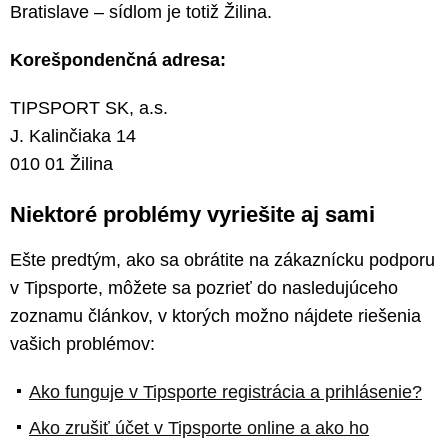
Bratislave – sídlom je totiž Žilina.
Korešpondenčná adresa:
TIPSPORT SK, a.s.
J. Kalinčiaka 14
010 01 Žilina
Niektoré problémy vyriešite aj sami
Ešte predtým, ako sa obrátite na zákaznícku podporu
v Tipsporte, môžete sa pozrieť do nasledujúceho
zoznamu článkov, v ktorých možno nájdete riešenia
vašich problémov:
Ako funguje v Tipsporte registrácia a prihlásenie?
Ako zrušiť účet v Tipsporte online a ako ho