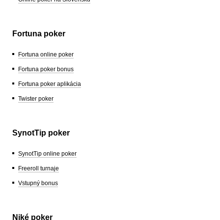
Fortuna poker
Fortuna online poker
Fortuna poker bonus
Fortuna poker aplikácia
Twister poker
SynotTip poker
SynotTip online poker
Freeroll turnaje
Vstupný bonus
Niké poker