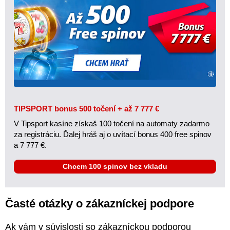
TIPSPORT bonus 500 točení + až 7 777 €
V Tipsport kasíne získaš 100 točení na automaty zadarmo
za registráciu. Ďalej hráš aj o uvítací bonus 400 free spinov
a 7 777 €.
Chcem 100 spinov bez vkladu
Časté otázky o zákazníckej podpore
Ak vám v súvislosti so zákazníckou podporou