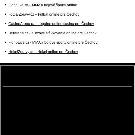
FightLive.sk – MMA a bojové športy online
FotbalZpravy.cz – Futbal online pre Čechov
CasinoArena.cz - Legálne online casina pre Čechov
BetArena.cz - Kurzové stávkovanie online pre Čechov
Fight-Live.cz - MMA a bojové športy online pre Čechov
HokejZpravy.cz – Hokej online pre Čechov