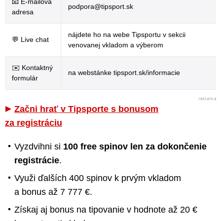
📧 E-mailová
podpora@tipsport.sk
adresa
nájdete ho na webe Tipsportu v sekcii
💬 Live chat
venovanej vkladom a výberom
✉️ Kontaktný
na webstánke tipsport.sk/informacie
formulár
Začni hrať v Tipsporte s bonusom
za registráciu
Vyzdvihni si
100 free spinov len za dokončenie
registrácie
.
Využi ďalších 400 spinov k prvým vkladom
a bonus až 7 777 €.
Získaj aj bonus na tipovanie v hodnote až 20 €