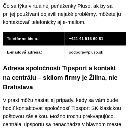
Čo sa týka
virtuálnej peňaženky Pluso
, ak by sa
pri jej používaní objavili nejaké problémy, môžete ju
kontaktovať telefonicky aj e-mailom.
Telefónne číslo:
+421 41 516 60 81
E-mailová adresa:
podpora@pluso.sk
Adresa spoločnosti Tipsport a kontakt
na centrálu – sídlom firmy je Žilina, nie
Bratislava
V praxi môžu nastať aj prípady, kedy sa vám bude
hodiť kontaktovať spoločnosť Tipsport SK klasickou
poštovou zásielkou. Možno trochu prekvapujúco,
centrála Tipsportu sa nenachádza v hlavnom meste