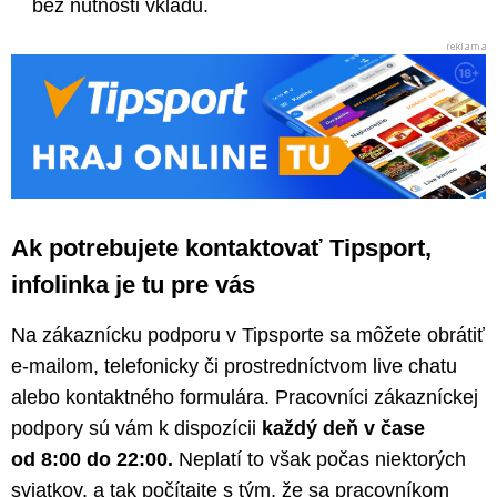
bez nutnosti vkladu.
Ak potrebujete kontaktovať Tipsport,
infolinka je tu pre vás
Na zákaznícku podporu v Tipsporte sa môžete obrátiť
e-mailom, telefonicky či prostredníctvom live chatu
alebo kontaktného formulára. Pracovníci zákazníckej
podpory sú vám k dispozícii
každý deň v čase
od 8:00 do 22:00.
Neplatí to však počas niektorých
sviatkov, a tak počítajte s tým, že sa pracovníkom