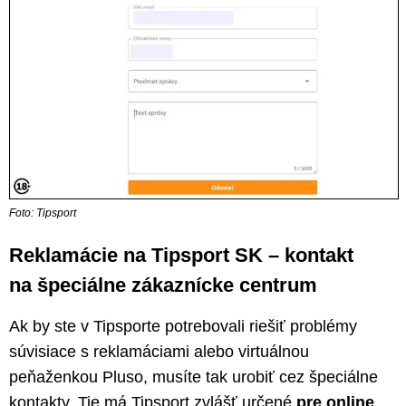
Foto: Tipsport
Reklamácie na Tipsport SK – kontakt
na špeciálne zákaznícke centrum
Ak by ste v Tipsporte potrebovali riešiť problémy
súvisiace s reklamáciami alebo virtuálnou
peňaženkou Pluso, musíte tak urobiť cez špeciálne
kontakty. Tie má Tipsport zvlášť určené
pre online