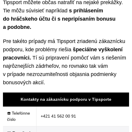
Tipsport môžete občas natrafiť na nejaké prekážky.
Tie môžu súvisieť napríklad
s prihlásením
do hráčskeho účtu či s nepripísaním bonusu
a podobne.
Pre takéto prípady má Tipsport zriadenú zákaznícku
podporu, kde problémy riešia
špeciálne vyškolení
pracovníci.
Tí sú pripravení pomôcť vám s riešením
najrôznejších zádrheľov, no rovnako tak vám
v prípade nezrozumiteľnosti objasnia podmienky
bonusových akcií.
Kontakty na zákaznícku podporu v Tipsporte
☎️ Telefónne
+421 41 562 00 91
číslo