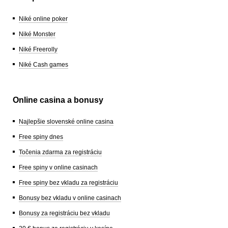
Niké online poker
Niké Monster
Niké Freerolly
Niké Cash games
Online casina a bonusy
Najlepšie slovenské online casina
Free spiny dnes
Točenia zdarma za registráciu
Free spiny v online casinach
Free spiny bez vkladu za registráciu
Bonusy bez vkladu v online casinach
Bonusy za registráciu bez vkladu