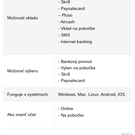
- Skrill
- Paysafecard
– Pluso
Možnosti vkladu
- Aircash
- Vklad na pobočke
- SMS
- Internet banking
- Bankový prevod
- Výber na pobočke
Možnosť výberu
- Skrill
- Paysafecard
Funguje v systémoch
Windows, Mac, Linux, Android, iOS
- Online
Ako overiť účet
- Na pobočke