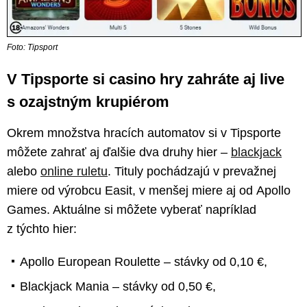
Foto: Tipsport
V Tipsporte si casino hry zahráte aj live
s ozajstným krupiérom
Okrem množstva hracích automatov si v Tipsporte
môžete zahrať aj ďalšie dva druhy hier –
blackjack
alebo
online ruletu
. Tituly pochádzajú v prevažnej
miere od výrobcu Easit, v menšej miere aj od Apollo
Games. Aktuálne si môžete vyberať napríklad
z týchto hier:
Apollo European Roulette – stávky od 0,10 €,
Blackjack Mania – stávky od 0,50 €,