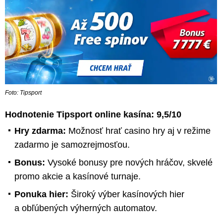
Foto: Tipsport
Hodnotenie Tipsport online kasína: 9,5/10
Hry zdarma:
Možnosť hrať casino hry aj v režime
zadarmo je samozrejmosťou.
Bonus:
Vysoké bonusy pre nových hráčov, skvelé
promo akcie a kasínové turnaje.
Ponuka hier:
Široký výber kasínových hier
a obľúbených výherných automatov.