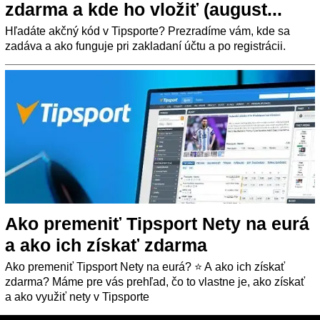
zdarma a kde ho vložiť (august...
Hľadáte akčný kód v Tipsporte? Prezradíme vám, kde sa
zadáva a ako funguje pri zakladaní účtu a po registrácii.
Ako premeniť Tipsport Nety na eurá
a ako ich získať zdarma
Ako premeniť Tipsport Nety na eurá? ⭐ A ako ich získať
zdarma? Máme pre vás prehľad, čo to vlastne je, ako získať
a ako využiť nety v Tipsporte