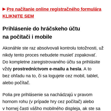
Pre načítanie online registračného formulára
KLIKNITE SEM
Prihlásenie do hráčskeho účtu
na počítači i mobile
Akonáhle ste raz absolvovali kontrolu totožnosti, už
nikdy tento proces nebudete musieť zopakovať.
Do kompletne zaregistrovaného účtu sa prihlásite
vždy
prostredníctvom e-mailu a hesla
. A to
bez ohľadu na to, či sa logujete cez mobil, tablet,
alebo počítač.
Polia pre prihlásenie sa nachádzajú v pravom
hornom rohu (v prípade hry cez počítač) alebo
v hornej časti vášho mobilného displeja, ak ste sa