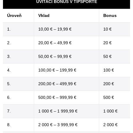
UVÍTACÍ BONUS V TIPSPORTE
Úroveň
Vklad
Bonus
1.
10,00 € – 19,99 €
10 €
2.
20,00 € – 49,99 €
20 €
3.
50,00 € – 99,99 €
50 €
4.
100,00 € – 199,99 €
100 €
5.
200,00 € – 499,99 €
200 €
6.
500,00 € – 999,99 €
500 €
7.
1 000 € – 1 999,99 €
1 000 €
8.
2 000 € – 3 999,99 €
2 000 €