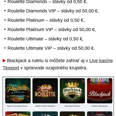
Roulette Diamonds – stávky od 0,50 €,
Roulette Diamonds VIP – stávky od 50,00 €,
Roulette Platinum – stávky od 0,50 €,
Roulette Platinum VIP – stávky od 50,00 €,
Roulette Ultimate – stávky od 0,50 €,
Roulette Ultimate VIP – stávky od 50,00 €.
Blackjack a ruletu si môžete zahrať aj v
Live kasíne
Tipsport
v sprievode ozajstného krupiéra.