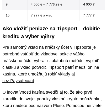
9.
4 000 € – 7 776,99 €
4 000 €
10.
7 777 € a viac
7 777 €
Ako vložiť peniaze na Tipsport – dobitie
kreditu a výber výhry
Pre samotný vklad na hráčsky účet v Tipsporte je
potrebné vstúpiť do vkladovej sekcie vášho
hráčskeho účtu, vybrať si platobnú metódu, vyplniť
čiastku a vklad potvrdiť. Tipsport patrí medzi online
kasína, ktoré umožňujú robiť
vklady aj
cez Paysafecard
.
O inovatívnosti kasína svedčí aj to, že ako prvé
zaradilo do svojej ponuky vlastnú krypto peňaženku,
ktorú nájdete pod názvom
Pluso
. Pomocou nej viete