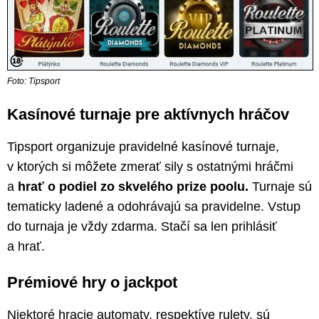
Foto: Tipsport
Kasínové turnaje pre aktívnych hráčov
Tipsport organizuje pravidelné kasínové turnaje,
v ktorých si môžete zmerať sily s ostatnými hráčmi
a
hrať o podiel zo skvelého prize poolu.
Turnaje sú
tematicky ladené a odohrávajú sa pravidelne. Vstup
do turnaja je vždy zdarma. Stačí sa len prihlásiť
a hrať.
Prémiové hry o jackpot
Niektoré hracie automaty, respektíve rulety, sú