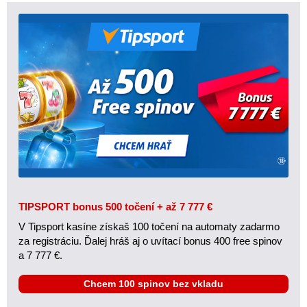
TIPSPORT bonus 500 točení + až 7 777 €
V Tipsport kasíne získaš 100 točení na automaty zadarmo
za registráciu. Ďalej hráš aj o uvítací bonus 400 free spinov
a 7 777 €.
Chcem 100 spinov bez vkladu