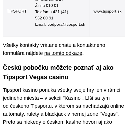
Žilina 010 01
TIPSPORT
www.tipsport.sk
Telefón: +421 (41)
562 00 91
Email: podpora@tipsport.sk
Všetky kontakty vrátane chatu a kontaktného
formulára nájdete
na tomto odkaze
.
Českú pobočku môžete poznať aj ako
Tipsport Vegas casino
Tipsport kasíno ponúka všetky svoje hry len v rámci
jediného miesta – v sekcii "Kasíno". Líši sa tým
od
českého Tipsportu
, v ktorom sa nachádzajú online
automaty, rulety a blackjack v hernej zóne "Vegas".
Preto sa niekedy o českom kasíne hovorí aj ako