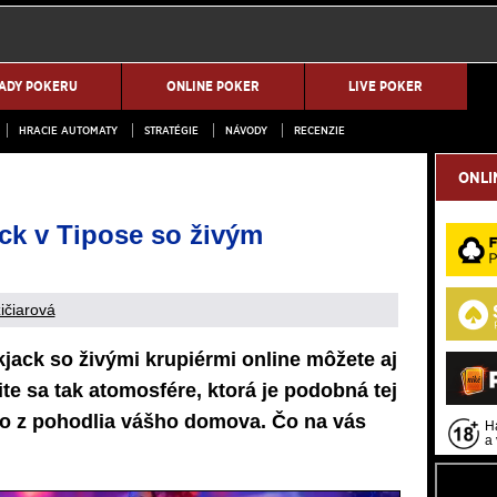
ADY POKERU
ONLINE POKER
LIVE POKER
HRACIE AUTOMATY
STRATÉGIE
NÁVODY
RECENZIE
ONLI
ack v Tipose so živým
ičiarová
kjack so živými krupiérmi online môžete aj
žite sa tak atomosfére, ktorá je podobná tej
o z pohodlia vášho domova. Čo na vás
Ha
a 