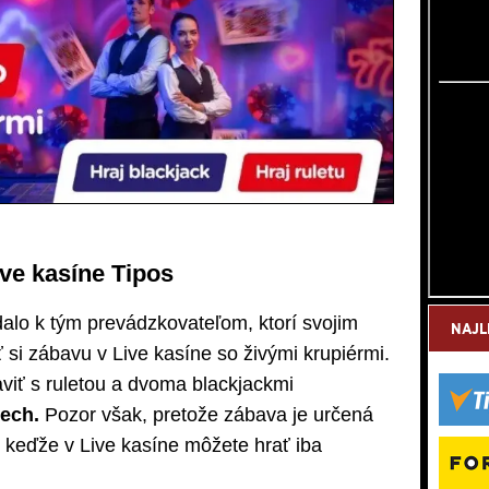
ive kasíne Tipos
idalo k tým prevádzkovateľom, ktorí svojim
NAJL
si zábavu v Live kasíne so živými krupiérmi.
viť s ruletou a dvoma blackjackmi
ech.
Pozor však, pretože zábava je určená
 keďže v Live kasíne môžete hrať iba