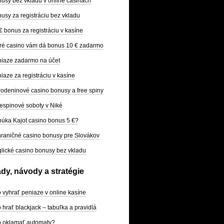
usy bez vkladu v online casinach
usy za registráciu bez vkladu
€ bonus za registráciu v kasíne
ré casino vám dá bonus 10 € zadarmo
iaze zadarmo na účet
iaze za registráciu v kasíne
odeninové casino bonusy a free spiny
espinové soboty v Niké
úka Kajot casino bonus 5 €?
raničné casino bonusy pre Slovákov
lické casino bonusy bez vkladu
dy, návody a stratégie
 vyhrať peniaze v online kasíne
 hrať blackjack – tabuľka a pravidlá
 oklamať automaty?