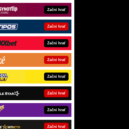
Začni hrať
Začni hrať
Začni hrať
Začni hrať
Začni hrať
Začni hrať
Začni hrať
Začni hrať