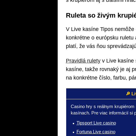
s krupiérom aj s ďalšími hrá
Ruleta so živým krup
V Live kasíne Tipos nemôže c
konkrétne o európsku ruletu 
platí, že vás ňou sprevádzajú
Pravidlá rulety
v Live kasíne 
kasíne, takže rovnaký je aj p
na konkrétne číslo, farbu, pár
🔎 L
Casino hry s reálnym krupiérom 
kasínach. Pre viac informácií si p
Tipsport Live casino
Fortuna Live casino