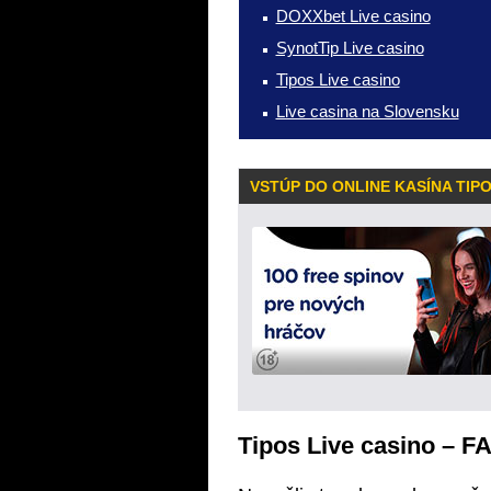
DOXXbet Live casino
SynotTip Live casino
Tipos Live casino
Live casina na Slovensku
VSTÚP DO ONLINE KASÍNA TI
Tipos Live casino – F