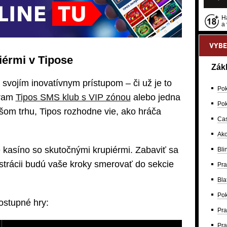
Ha
a 
VYBE
iérmi v Tipose
Zák
 svojím inovatívnym prístupom – či už je to
Pok
gram
Tipos SMS klub s VIP zónou
alebo jedna
Pok
ašom trhu, Tipos rozhodne vie, ako hráča
Ca
Ako
 kasíno so skutočnými krupiérmi. Zabaviť sa
Bli
istrácii budú vaše kroky smerovať do sekcie
Pra
Bla
Pok
ostupné hry:
Pra
Pra