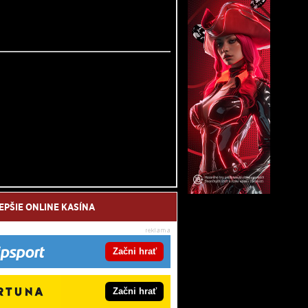
EPŠIE ONLINE KASÍNA
Začni hrať
Začni hrať