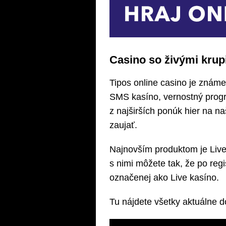
Casino so živými krup
Tipos online casino je známe
SMS kasíno, vernostný pro
z najširších ponúk hier na n
zaujať.
Najnovším produktom je Live
s nimi môžete tak, že po reg
označenej ako Live kasíno.
Tu nájdete všetky aktuálne d