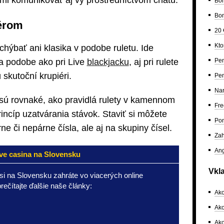
čmi komunikovať aj vy prostredníctvom chatu.
Bon
Bon
iérom
20 
Kto
hýbať ani klasika v podobe ruletu. Ide
a podobe ako pri Live
blackjacku
, aj pri rulete
Pen
 skutoční krupiéri.
Pen
Nar
sú rovnaké, ako pravidlá rulety v kamennom
Fre
rincíp uzatvárania stávok. Staviť si môžete
Pon
ne či nepárne čísla, ale aj na skupiny čísel.
Zah
Ang
ive casina na Slovensku
Vkla
si na Slovensku zahráte vo viacerých online
rečítajte ďalšie naše články:
Ako
Ako
Ako