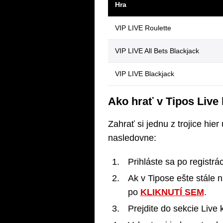
Hra
VIP LIVE Roulette
VIP LIVE All Bets Blackjack
VIP LIVE Blackjack
Ako hrať v Tipos Live
Zahrať si jednu z trojice hie
nasledovne:
Prihláste sa po registrá
Ak v Tipose ešte stále n
po
KLIKNUTÍ SEM
.
Prejdite do sekcie Live 