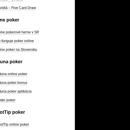
vidlá – Five Card Draw
ine poker
ine pokerové herne v SR
 funguje poker online
ine poker na Slovensku
tuna poker
tuna online poker
tuna poker bonus
tuna poker aplikácia
ster poker
otTip poker
otTip online poker