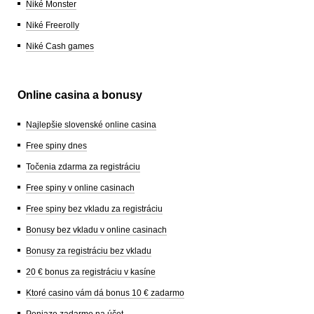
Niké Monster
Niké Freerolly
Niké Cash games
Online casina a bonusy
Najlepšie slovenské online casina
Free spiny dnes
Točenia zdarma za registráciu
Free spiny v online casinach
Free spiny bez vkladu za registráciu
Bonusy bez vkladu v online casinach
Bonusy za registráciu bez vkladu
20 € bonus za registráciu v kasíne
Ktoré casino vám dá bonus 10 € zadarmo