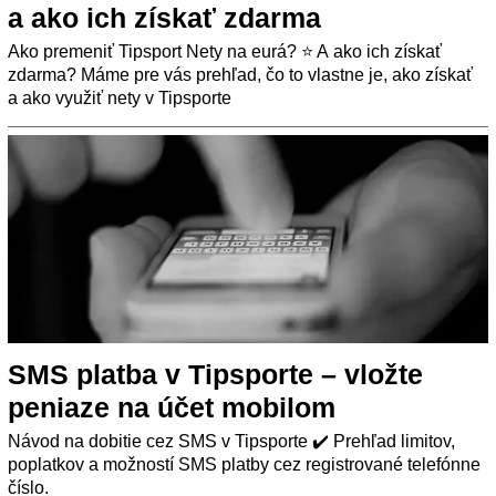
a ako ich získať zdarma
Ako premeniť Tipsport Nety na eurá? ⭐ A ako ich získať
zdarma? Máme pre vás prehľad, čo to vlastne je, ako získať
a ako využiť nety v Tipsporte
SMS platba v Tipsporte – vložte
peniaze na účet mobilom
Návod na dobitie cez SMS v Tipsporte ✔️ Prehľad limitov,
poplatkov a možností SMS platby cez registrované telefónne
číslo.