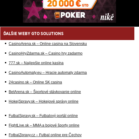
ĎALŠIE WEBY GTO SOLUTIONS
CasinoArena.sk – Online casina na Slovensku
CasinoHryZdarma.sk – Casino hry zadarmo
777.sk – Najlepšie online kasína
CasinoAutomaty.eu – Hracie automaty zdarma
24casino.sk – Online SK casina
BetArena.sk – Športové stávkovanie online
HokejSpravy.sk – Hokejové správy online
FutbalSpravy.sk – Futbalový portál online
FightLive.sk – MMA a bojové športy online
FotbalZpravy.cz – Futbal online pre Čechov