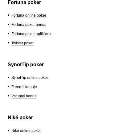
Fortuna poker
Fortuna online poker
Fortuna poker bonus
Fortuna poker aplikácia
Twister poker
SynotTip poker
SynotTip online poker
Freeroll turnaje
Vstupný bonus
Niké poker
Niké online poker