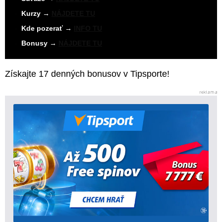
Kurzy →
NÁJDETE TU
Kde pozerať →
INFO TU
Bonusy →
NÁJDETE TU
Získajte 17 denných bonusov v Tipsporte!