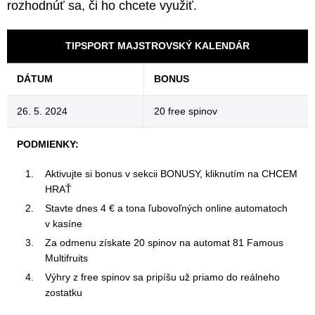
rozhodnúť sa, či ho chcete využiť.
TIPSPORT MAJSTROVSKÝ KALENDÁR
DÁTUM
BONUS
26. 5. 2024
20 free spinov
PODMIENKY:
Aktivujte si bonus v sekcii BONUSY, kliknutím na CHCEM
HRAŤ
Stavte dnes 4 € a tona ľubovoľných online automatoch
v kasíne
Za odmenu získate 20 spinov na automat 81 Famous
Multifruits
Výhry z free spinov sa pripíšu už priamo do reálneho
zostatku