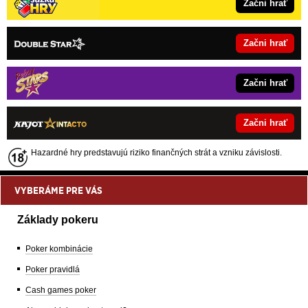
Začni hrať
Začni hrať
Začni hrať
Začni hrať
Hazardné hry predstavujú riziko finančných strát a vzniku závislosti.
VYBERÁME PRE VÁS
Základy pokeru
Poker kombinácie
Poker pravidlá
Cash games poker