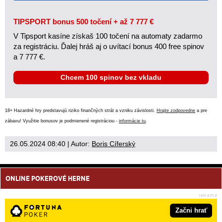
TIPSPORT bonus 500 točení + až 7 777 €
V Tipsport kasíne získaš 100 točení na automaty zadarmo
za registráciu. Ďalej hráš aj o uvítací bonus 400 free spinov
a 7 777 €.
Chcem 100 spinov bez vkladu
18+ Hazardné hry predstavujú riziko finančných strát a vzniku závislosti.
Hrajte zodpovedne
a pre
zábavu! Využitie bonusov je podmienené registráciou -
informácie tu
.
26.05.2024 08:40
| Autor:
Boris Cíferský
ONLINE POKEROVÉ HERNE
Začni hrať