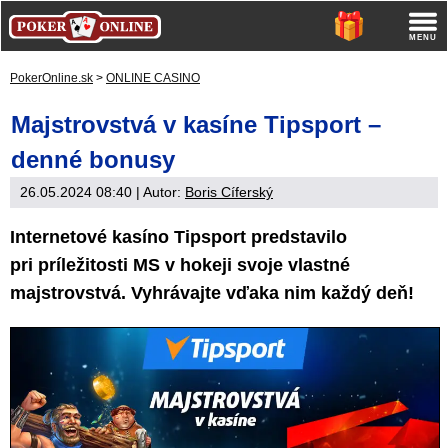
PokerOnline.sk
>
ONLINE CASINO
Majstrovstvá v kasíne Tipsport –
denné bonusy
26.05.2024 08:40
| Autor:
Boris Cíferský
Internetové kasíno Tipsport predstavilo
pri príležitosti MS v hokeji svoje vlastné
majstrovstvá. Vyhrávajte vďaka nim každý deň!