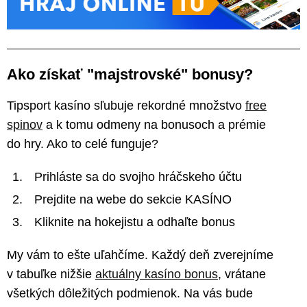
Ako získať "majstrovské" bonusy?
Tipsport kasíno sľubuje rekordné množstvo
free
spinov
a k tomu odmeny na bonusoch a prémie
do hry. Ako to celé funguje?
Prihláste sa do svojho hráčskeho účtu
Prejdite na webe do sekcie KASÍNO
Kliknite na hokejistu a odhaľte bonus
My vám to ešte uľahčíme. Každý deň zverejníme
v tabuľke nižšie
aktuálny kasíno bonus
, vrátane
všetkých dôležitých podmienok. Na vás bude