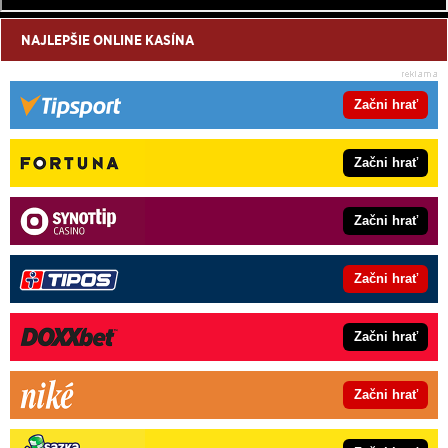
NAJLEPŠIE ONLINE KASÍNA
Začni hrať
Začni hrať
Začni hrať
Začni hrať
Začni hrať
Začni hrať