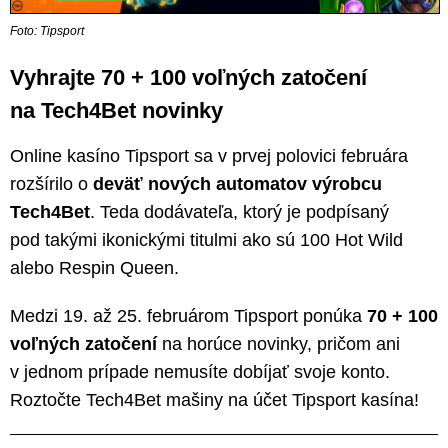
Foto: Tipsport
Vyhrajte 70 + 100 voľných zatočení
na Tech4Bet novinky
Online kasíno Tipsport sa v prvej polovici februára
rozšírilo o
deväť nových automatov výrobcu
Tech4Bet
. Teda dodávateľa, ktorý je podpísaný
pod takými ikonickými titulmi ako sú 100 Hot Wild
alebo Respin Queen.
Medzi 19. až 25. februárom Tipsport ponúka
70 + 100
voľných zatočení
na horúce novinky, pričom ani
v jednom prípade nemusíte dobíjať svoje konto.
Roztočte Tech4Bet mašiny na účet Tipsport kasína!