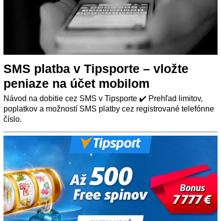
SMS platba v Tipsporte – vložte
peniaze na účet mobilom
Návod na dobitie cez SMS v Tipsporte ✔️ Prehľad limitov,
poplatkov a možností SMS platby cez registrované telefónne
číslo.