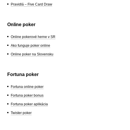
Pravidlá – Five Card Draw
Online poker
Online pokerové herne v SR
Ako funguje poker online
Online poker na Slovensku
Fortuna poker
Fortuna online poker
Fortuna poker bonus
Fortuna poker aplikácia
Twister poker