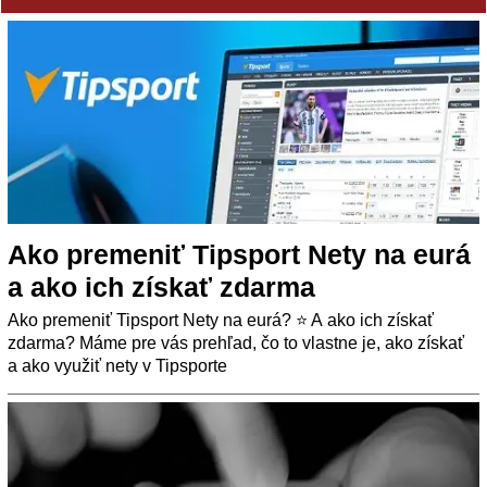
Ako premeniť Tipsport Nety na eurá
a ako ich získať zdarma
Ako premeniť Tipsport Nety na eurá? ⭐ A ako ich získať
zdarma? Máme pre vás prehľad, čo to vlastne je, ako získať
a ako využiť nety v Tipsporte