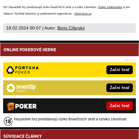
18+ Hazardné hry predstavujú riziko finančných strát a vzniku závislosti.
Hrajte zodpovedne
a pre
zábavu! Využitie bonusov je podmienené registráciou -
informácie tu
.
18.02.2024 00:07
| Autor:
Boris Cíferský
ONLINE POKEROVÉ HERNE
Začni hrať
Začni hrať
Začni hrať
Hazardné hry predstavujú riziko finančných strát a vzniku závislosti.
SÚVISIACE ČLÁNKY