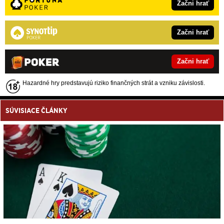
Začni hrať
Začni hrať
Začni hrať
Hazardné hry predstavujú riziko finančných strát a vzniku závislosti.
SÚVISIACE ČLÁNKY