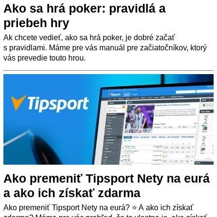
Ako sa hrá poker: pravidlá a
priebeh hry
Ak chcete vedieť, ako sa hrá poker, je dobré začať
s pravidlami. Máme pre vás manuál pre začiatočníkov, ktorý
vás prevedie touto hrou.
Ako premeniť Tipsport Nety na eurá
a ako ich získať zdarma
Ako premeniť Tipsport Nety na eurá? ⭐ A ako ich získať