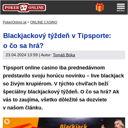
PokerOnline.sk
>
ONLINE CASINO
Blackjackový týždeň v Tipsporte:
o čo sa hrá?
23.04.2024 13:59
| Autor:
Tomáš Bóka
Tipsport online casino iba prednedávnom
predstavilo svoju horúcu novinku – live blackjack
so živým krupiérom. V týchto chvíľach beží
špeciálny blackjackový týždeň. O čo sa hrá? Ak
vás to zaujíma, všetko dôležité sa dozviete
v našom článku.