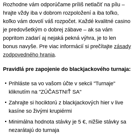
Rozhodne vám odporúčame príliš netlačiť na pílu –
hrajte vždy iba v dobrom rozpoložení a iba toľko,
koľko vám dovolí váš rozpočet. Každé kvalitné casino
je predovšetkým o dobrej zábave – ak sa vám
popritom zadarí aj nejaká pekná výhra, je to len
bonus navyše. Pre viac informácií si prečítajte
zásady
zodpovedného hrania
.
Pravidlá pre zapojenie do blackjackového turnaja:
Prihláste sa vo vašom účte v sekcii "Turnaje"
kliknutím na "ZÚČASTNIŤ SA"
Zahrajte si hociktorú z blackjackových hier v live
kasíne so živými krupiérmi
Minimálna hodnota stávky je 5 €, nižšie stávky sa
nezarátajú do turnaja