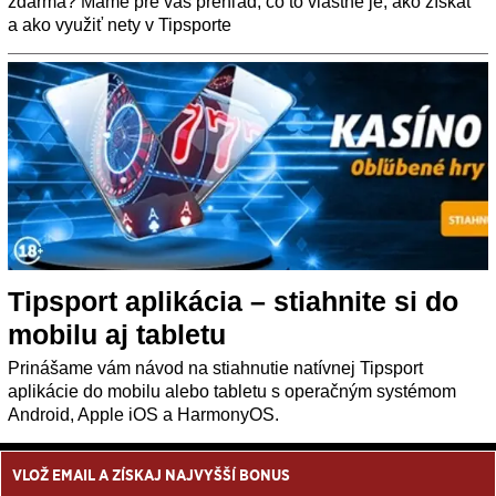
zdarma? Máme pre vás prehľad, čo to vlastne je, ako získať
a ako využiť nety v Tipsporte
Tipsport aplikácia – stiahnite si do
mobilu aj tabletu
Prinášame vám návod na stiahnutie natívnej Tipsport
aplikácie do mobilu alebo tabletu s operačným systémom
Android, Apple iOS a HarmonyOS.
VLOŽ EMAIL A ZÍSKAJ NAJVYŠŠÍ BONUS