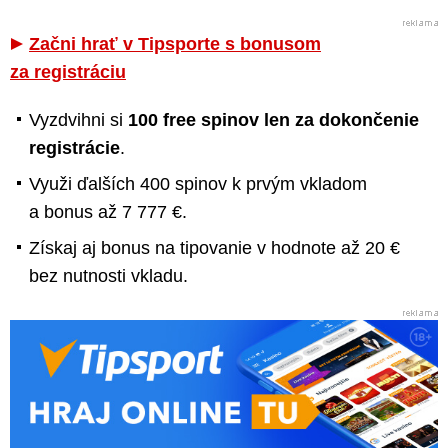
Začni hrať v Tipsporte s bonusom
za registráciu
Vyzdvihni si
100 free spinov len za dokončenie
registrácie
.
Využi ďalších 400 spinov k prvým vkladom
a bonus až 7 777 €.
Získaj aj bonus na tipovanie v hodnote až 20 €
bez nutnosti vkladu.