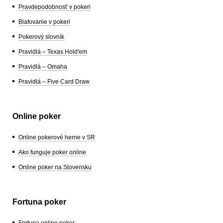
Pravdepodobnosť v pokeri
Blafovanie v pokeri
Pokerový slovník
Pravidlá – Texas Hold'em
Pravidlá – Omaha
Pravidlá – Five Card Draw
Online poker
Online pokerové herne v SR
Ako funguje poker online
Online poker na Slovensku
Fortuna poker