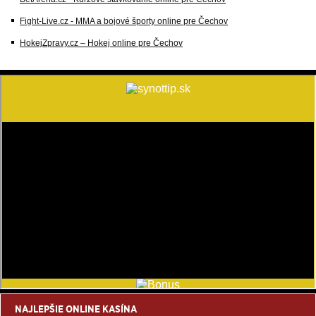
Fight-Live.cz - MMA a bojové športy online pre Čechov
HokejZpravy.cz – Hokej online pre Čechov
NAJLEPŠIE ONLINE KASÍNA