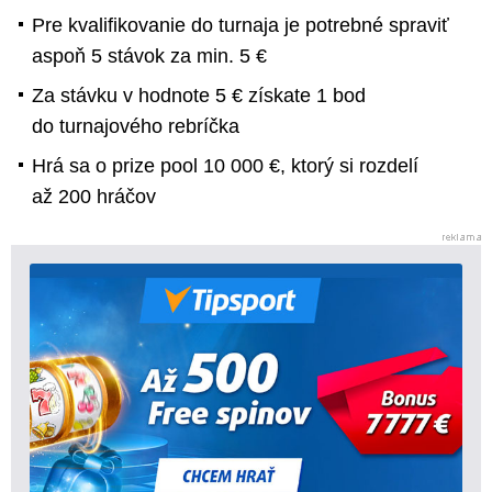
Pre kvalifikovanie do turnaja je potrebné spraviť
aspoň 5 stávok za min. 5 €
Za stávku v hodnote 5 € získate 1 bod
do turnajového rebríčka
Hrá sa o prize pool 10 000 €, ktorý si rozdelí
až 200 hráčov