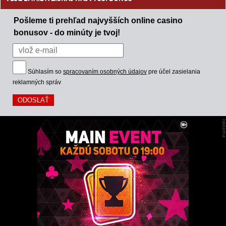
Pošleme ti prehľad najvyšších online casino
bonusov - do minúty je tvoj!
Súhlasím so
spracovaním osobných údajov
pre účel zasielania
reklamných správ