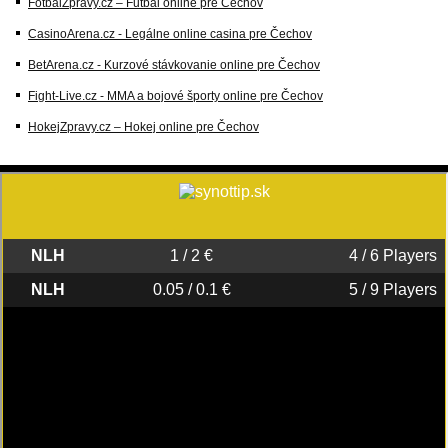
FotbalZpravy.cz – Futbal online pre Čechov
CasinoArena.cz - Legálne online casina pre Čechov
BetArena.cz - Kurzové stávkovanie online pre Čechov
Fight-Live.cz - MMA a bojové športy online pre Čechov
HokejZpravy.cz – Hokej online pre Čechov