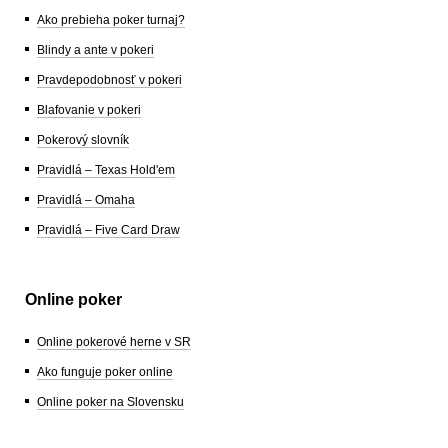
Ako prebieha poker turnaj?
Blindy a ante v pokeri
Pravdepodobnosť v pokeri
Blafovanie v pokeri
Pokerový slovník
Pravidlá – Texas Hold'em
Pravidlá – Omaha
Pravidlá – Five Card Draw
Online poker
Online pokerové herne v SR
Ako funguje poker online
Online poker na Slovensku