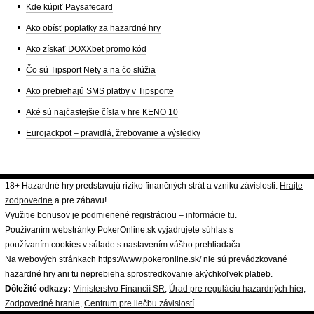
Kde kúpiť Paysafecard
Ako obísť poplatky za hazardné hry
Ako získať DOXXbet promo kód
Čo sú Tipsport Nety a na čo slúžia
Ako prebiehajú SMS platby v Tipsporte
Aké sú najčastejšie čísla v hre KENO 10
Eurojackpot – pravidlá, žrebovanie a výsledky
18+ Hazardné hry predstavujú riziko finančných strát a vzniku závislosti.
Hrajte
zodpovedne
a pre zábavu!
Využitie bonusov je podmienené registráciou –
informácie tu
.
Používaním webstránky PokerOnline.sk vyjadrujete súhlas s
používaním cookies v súlade s nastavením vášho prehliadača.
Na webových stránkach https://www.pokeronline.sk/ nie sú prevádzkované
hazardné hry ani tu neprebieha sprostredkovanie akýchkoľvek platieb.
Dôležité odkazy:
Ministerstvo Financií SR
,
Úrad pre reguláciu hazardných hier
,
Zodpovedné hranie
,
Centrum pre liečbu závislostí