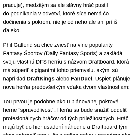
pracuje), medzitým sa ale slávny hráč pustil
do podnikania v odvetví, ktoré síce nemá čo
dočinenia s pokrom, nie je od neho ale ani príliš
ďaleko.
Phil Galfond sa chce zviesť na vlne popularity
Fantasy Športov (Daily Fantasy Sports) a zakládá
svoju vlastnú DFS herňu s názvom Draftboard, ktorá
má súperiť s gigantmi tohto priemyslu, akými sú
napríklad
DraftKings
alebo
FanDuel
. Uspieť plánuje
nová herňa predovšetkým vďaka dvom vlastnostiam:
Tou prvou je podobne ako u plánovanej pokrové
herne "spravodlivosť". Herňa sa bude snažiť oddeliť
profesionálnych hráčov od tých príležitostných. Hráči
majú byť do hier usadení náhodne a Draftboard tým