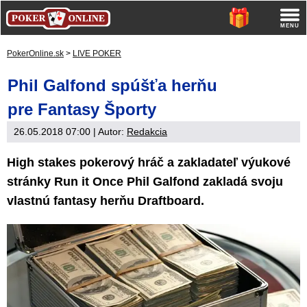
PokerOnline.sk
>
LIVE POKER
Phil Galfond spúšťa herňu
pre Fantasy Športy
26.05.2018 07:00
| Autor:
Redakcia
High stakes pokerový hráč a zakladateľ výukové
stránky Run it Once Phil Galfond zakladá svoju
vlastnú fantasy herňu Draftboard.