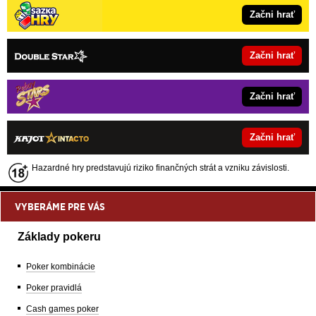
Začni hrať
Začni hrať
Začni hrať
Začni hrať
Hazardné hry predstavujú riziko finančných strát a vzniku závislosti.
VYBERÁME PRE VÁS
Základy pokeru
Poker kombinácie
Poker pravidlá
Cash games poker