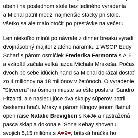
ubehli na poslednom stole bez jediného vyradenia
a Michal patril medzi najmenšie stacky pri stole,
všetko sa ale malo otočiť po prestávke na večeru.
Len niekoľko minút po návrate z dinner breaku vyradil
dvojnásobný majiteľ zlatého náramku z WSOP Eddy
Scharf s párom osmičiek
Frederika Fermonta
s A-6
a vzápätí začala veľká jazda Michala Mrakeša. Počas
dvoch po sebe idúcich hand sa Michal dokázal dostať
zo 4 miliónov na 18 miliónov v žetónoch. O vyradenie
"Sliverera" na ôsmom mieste sa ešte postaral Sandro
Pitzanti, ale nasledujúce dva skalpy súperov patrili
českému hráči. Mraky s párom Kingov jenom flatnul
open raise
Natalie Breviglieri
s K
J
a nastražená
pasca sklapla dokonale. Sona Kehay shovenul
svojich 5,15 milióna s A
9
, britská hráčka ho