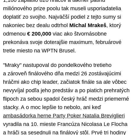
miliónového prize poolu tak museli usporiadatelia
doplatiť zo svojho. Najväčší podiel z tejto sumy si
nakoniec bez dealu odtrhol
Michal Mrakeš
, ktorý
odmenou
€ 200,000
viac ako štvornásobne
prekonáva svoje doterajšie maximum, februárové
tretie miesto na WPTN Brusel.
"Mraky" nastupoval do pondelkového tretieho
a zároveň finálového dňa medzi 26 zostávajúcimi
hráčmi ako chip leader, začiatok finále sa ale vôbec
nevyvíjal podľa jeho predstáv a po piatich prehratých
flipoch za sebou spadol český hráč medzi priemerné
stacky. A o moc lepšie to nebolo, ani keď
ambasádorka herne Party Poker Natalia Breviglieri
vyradila na 10. mieste Francúza Nicolasa Le Flocha
a hráči sa sesednuli na finálový stôl. Prvé tri hodiny