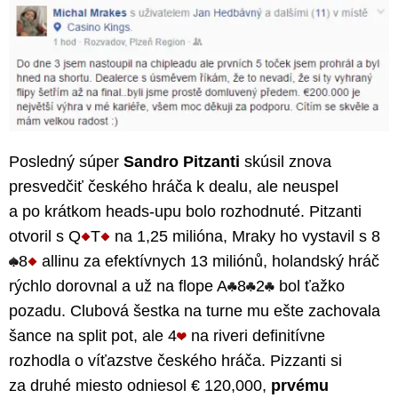
Posledný súper
Sandro Pitzanti
skúsil znova
presvedčiť českého hráča k dealu, ale neuspel
a po krátkom heads-upu bolo rozhodnuté. Pitzanti
otvoril s Q
T
na 1,25 milióna, Mraky ho vystavil s 8
8
allinu za efektívnych 13 miliónů, holandský hráč
rýchlo dorovnal a už na flope A
8
2
bol ťažko
pozadu. Clubová šestka na turne mu ešte zachovala
šance na split pot, ale 4
na riveri definitívne
rozhodla o víťazstve českého hráča. Pizzanti si
za druhé miesto odniesol € 120,000,
prvému