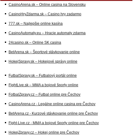
CasinoArena.sk – Online casina na Slovensku
CasinoHryZdarma.sk – Casino hry zadarmo
777.sk – Najlepšie online kasína
CasinoAutomaty.eu – Hracie automaty zdarma
24casino.sk – Online SK casina
BetArena.sk – Športové stávkovanie online
HokejSpravy.sk – Hokejové správy online
FutbalSpravy.sk – Futbalový portál online
FightLive.sk – MMA a bojové športy online
FotbalZpravy.cz – Futbal online pre Čechov
CasinoArena.cz - Legálne online casina pre Čechov
BetArena.cz - Kurzové stávkovanie online pre Čechov
Fight-Live.cz - MMA a bojové športy online pre Čechov
HokejZpravy.cz – Hokej online pre Čechov