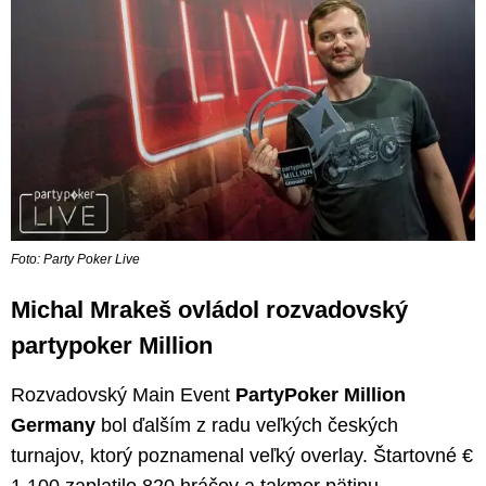
Foto: Party Poker Live
Michal Mrakeš ovládol rozvadovský
partypoker Million
Rozvadovský Main Event
PartyPoker Million
Germany
bol ďalším z radu veľkých českých
turnajov, ktorý poznamenal veľký overlay. Štartovné €
1,100 zaplatilo 820 hráčov a takmer pätinu