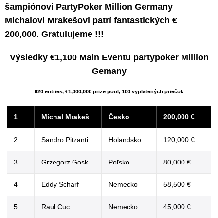
šampiónovi PartyPoker Million Germany
Michalovi Mrakešovi patrí fantastických €
200,000. Gratulujeme !!!
Výsledky €1,100 Main Eventu partypoker Million
Gemany
820 entries, €1,000,000 prize pool, 100 vyplatených priečok
1
Michal Mrakeš
Česko
200,000 €
2
Sandro Pitzanti
Holandsko
120,000 €
3
Grzegorz Gosk
Poľsko
80,000 €
4
Eddy Scharf
Nemecko
58,500 €
5
Raul Cuc
Nemecko
45,000 €