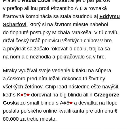
Piateho
Raula Cuce
nepodržal jeho pár jackov
v preflop all inu proti Pitzantiho A-6 a rovnaká
štartovná kombinácia sa stala osudnou aj
Eddymu
Scharfovi
, ktorý si na štvrtom mieste nabehol
do flopnuté postupky Michala Mrakeša. V tú chvíľu
držal český hráč polovicu všetkých chipov v hre
a prvýkrát sa začalo rokovať o dealu, trojica sa
na ňom ale nezhodla a pokračovalo sa v hre.
Mraky využíval svoje vedenie k tlaku na súpera
a čoskoro pred ním ležali dokonca tri štvrtiny
všetkých žetónov. Chip lead následne ešte navýšil,
keď s K
9
dorovnal na big blindu allin
Grzegorze
Goska
zo small blindu s A
5
a deviatka na flope
poslala poľského online kvalifikanta pre odmenu €
80,000 za tretie miesto.