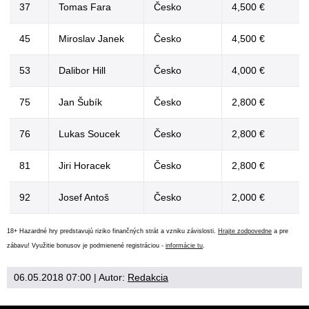
37
Tomas Fara
Česko
4,500 €
45
Miroslav Janek
Česko
4,500 €
53
Dalibor Hill
Česko
4,000 €
75
Jan Šubík
Česko
2,800 €
76
Lukas Soucek
Česko
2,800 €
81
Jiri Horacek
Česko
2,800 €
92
Josef Antoš
Česko
2,000 €
18+ Hazardné hry predstavujú riziko finančných strát a vzniku závislosti.
Hrajte zodpovedne
a pre
zábavu! Využitie bonusov je podmienené registráciou -
informácie tu
.
06.05.2018 07:00
| Autor:
Redakcia