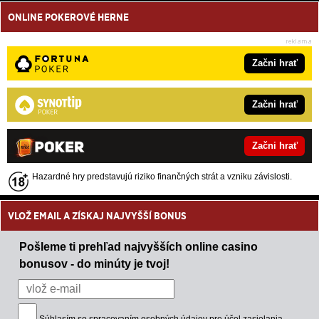
ONLINE POKEROVÉ HERNE
Začni hrať
Začni hrať
Začni hrať
Hazardné hry predstavujú riziko finančných strát a vzniku závislosti.
VLOŽ EMAIL A ZÍSKAJ NAJVYŠŠÍ BONUS
Pošleme ti prehľad najvyšších online casino
bonusov - do minúty je tvoj!
Súhlasím so
spracovaním osobných údajov
pre účel zasielania