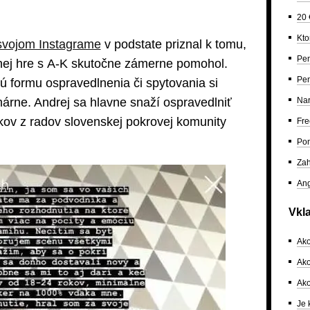
20 
Kto
svojom Instagrame
v podstate priznal k tomu,
Pen
anej hre s A-K skutočne zámerne pomohol.
Pen
kú formu ospravedlnenia či spytovania si
márne. Andrej sa hlavne snaží ospravedlniť
Nar
ikov z radov slovenskej pokrovej komunity
Fre
Pon
Zah
Ang
Vkla
Ako
Ako
Ako
Je 