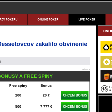
ADY POKERU
ONLINE POKER
LIVE POKER
ONLI
 Dessetovcov zakalilo obvinenie
a
BONUSY A FREE SPINY
Free spiny
Bonus
Ha
a 
200
20 €
CHCEM BONUS
500
7 777 €
CHCEM BONUS