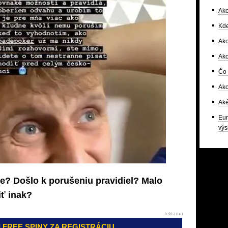
Ako
Kde
Ako
Ako
Čo 
Ako
Aké
Eur
výs
e? Došlo k porušeniu pravidiel? Malo
iť inak?
I FREE SPINY ZA REGISTRÁCIU