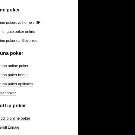
ine poker
ine pokerové herne v SR
 funguje poker online
ine poker na Slovensku
tuna poker
tuna online poker
tuna poker bonus
tuna poker aplikácia
ster poker
otTip poker
otTip online poker
eroll turnaje