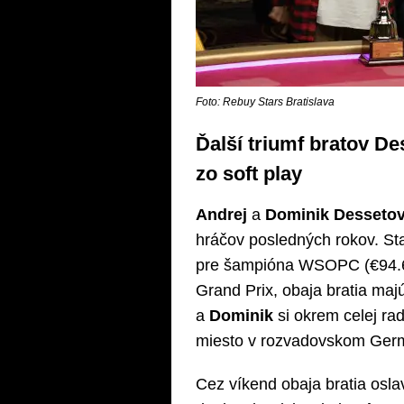
Foto: Rebuy Stars Bratislava
Ďalší triumf bratov De
zo soft play
Andrej
a
Dominik Dessetov
hráčov posledných rokov. St
pre šampióna WSOPC (€94.69
Grand Prix, obaja bratia maj
a
Dominik
si okrem celej rad
miesto v rozvadovskom Ger
Cez víkend obaja bratia osla