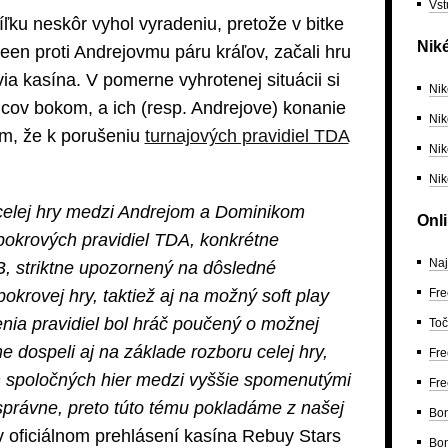
Vst
ku neskôr vyhol vyradeniu, pretože v bitke
Nik
een proti Andrejovmu páru kráľov, začali hru
ia kasína. V pomerne vyhrotenej situácii si
Nik
ncov bokom, a ich (resp. Andrejove) konanie
Nik
ým, že k porušeniu
turnajových pravidiel TDA
Nik
Ni
elej hry medzi Andrejom a Dominikom
Onl
pokrových pravidiel TDA, konkrétne
Naj
B, striktne upozornený na dôsledné
pokrovej hry, taktiež aj na možný soft play
Fre
nia pravidiel bol hráč poučený o možnej
Toč
e dospeli aj na základe rozboru celej hry,
Fre
ch spoločných hier medzi vyššie spomenutými
Fre
právne, preto túto tému pokladáme z našej
Bon
v oficiálnom prehlásení kasína Rebuy Stars
Bon