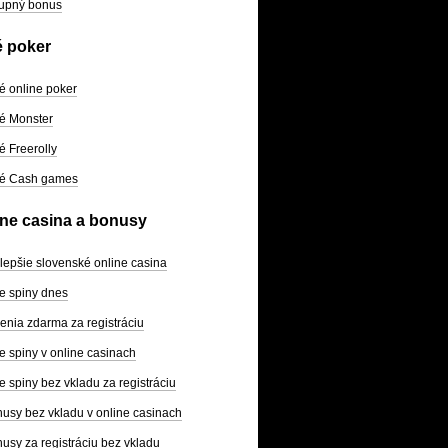
upný bonus
é poker
é online poker
é Monster
é Freerolly
ké Cash games
ine casina a bonusy
lepšie slovenské online casina
e spiny dnes
enia zdarma za registráciu
e spiny v online casinach
e spiny bez vkladu za registráciu
usy bez vkladu v online casinach
usy za registráciu bez vkladu