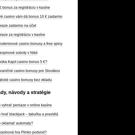
€ bonus za registráciu v kasíne
ré casino vám dá bonus 10 € zadarmo
iaze zadarmo na účet
iaze za registráciu v kasíne
odeninové casino bonusy a free spiny
espinové soboty v Niké
úka Kajot casino bonus 5 €?
raničné casino bonusy pre Slovákov
lické casino bonusy bez vkladu
dy, návody a stratégie
 vyhrať peniaze v online kasíne
 hrať blackjack – tabuľka a pravidlá
 oklamať automaty?
kasínová hra Plinko podvod?