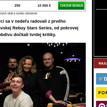
250
10 000 €
CHCEM BONUS
ých strát a vzniku závislosti.
i sa v nedeľu radovali z prvého
avskej Rebuy Stars Series, od pokrovej
divu dočkali tvrdej kritiky.
NAJL