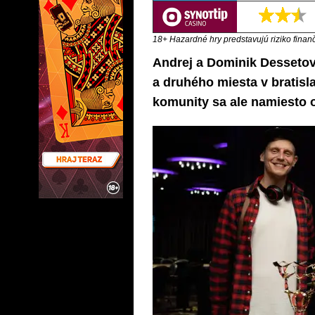
18+ Hazardné hry predstavujú riziko finančn
Andrej a Dominik Dessetovc
a druhého miesta v bratisl
komunity sa ale namiesto ob