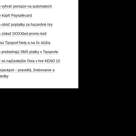
 vyhrať peniaze na automatoch
 kúpiť Paysafecard
 obísť poplatky za hazardné hry
 získať DOXXbet promo kód
sú Tipsport Nety a na čo slúžia
 prebiehajú SMS platby v Tipsporte
 sú najčastejšie čísla v hre KENO 10
ojackpot – pravidlá, žrebovanie a
ledky