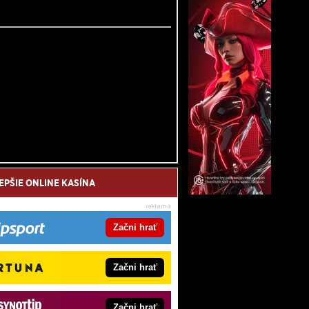
EPŠIE ONLINE KASÍNA
Začni hrať
Začni hrať
Začni hrať