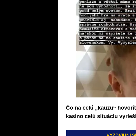
Čo na celú „kauzu“ hovorít
kasíno celú situáciu vyrieš
VYZDVIHNI S