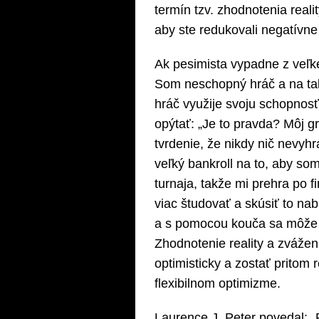
termín tzv. zhodnotenia reali
aby ste redukovali negatívne
Ak pesimista vypadne z veľké
Som neschopný hráč a na tak
hráč využije svoju schopnosť
opýtať: „Je to pravda? Môj g
tvrdenie, že nikdy nič nevy
veľký bankroll na to, aby som
turnaja, takže mi prehra po
viac študovať a skúsiť to na
a s pomocou kouča sa môže p
Zhodnotenie reality a zvážen
optimisticky a zostať pritom 
flexibilnom optimizme.
Laurence J. Peter povedal: „