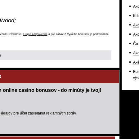
Ako
Kde
n Wood;
Ako
Ako
vzniku závislosti.
Hrajte zodpovedne
a pre zábavu! Využitie bonusov je podmienené
Čo 
Ako
a
Aké
Eur
S
výs
 online casino bonusov - do minúty je tvoj!
 údajov
pre účel zasielania reklamných správ