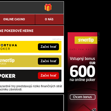
ONLINE CASINO
O NÁS
NE POKEROVÉ HERNE
Začni hrať
Začni hrať
Začni hrať
zardné hry predstavujú riziko finančných strát
vzniku závislosti.