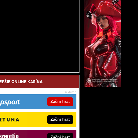
EPŠIE ONLINE KASÍNA
Začni hrať
Začni hrať
Začni hrať