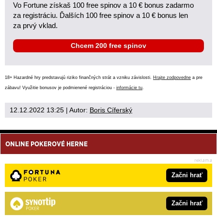
Vo Fortune získaš 100 free spinov a 10 € bonus zadarmo
za registráciu. Ďalších 100 free spinov a 10 € bonus len
za prvý vklad.
Chcem 200 free spinov
18+ Hazardné hry predstavujú riziko finančných strát a vzniku závislosti.
Hrajte zodpovedne
a pre
zábavu! Využitie bonusov je podmienené registráciou -
informácie tu
.
12.12.2022 13:25
| Autor:
Boris Cíferský
ONLINE POKEROVÉ HERNE
Začni hrať
Začni hrať