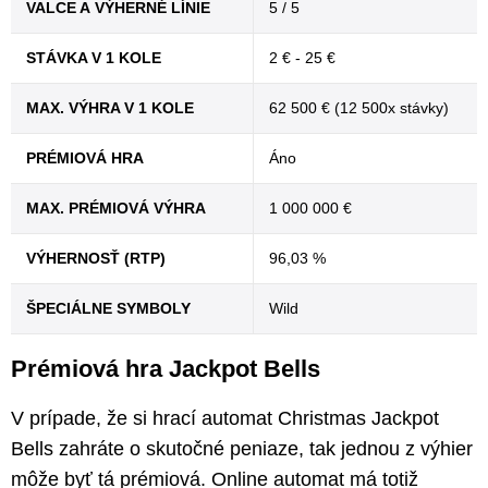
VALCE A VÝHERNÉ LÍNIE
5 / 5
STÁVKA V 1 KOLE
2 € - 25 €
MAX. VÝHRA V 1 KOLE
62 500 € (12 500x stávky)
PRÉMIOVÁ HRA
Áno
MAX. PRÉMIOVÁ VÝHRA
1 000 000 €
VÝHERNOSŤ (RTP)
96,03 %
ŠPECIÁLNE SYMBOLY
Wild
Prémiová hra Jackpot Bells
V prípade, že si hrací automat Christmas Jackpot
Bells zahráte o skutočné peniaze, tak jednou z výhier
môže byť tá prémiová. Online automat má totiž