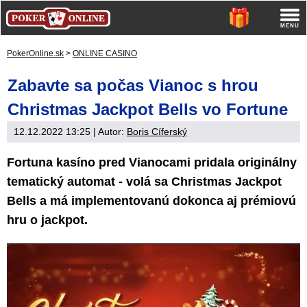
PokerOnline.sk
>
ONLINE CASINO
Zabavte sa počas Vianoc s hrou
Christmas Jackpot Bells vo Fortune
12.12.2022 13:25
| Autor:
Boris Cíferský
Fortuna kasíno pred Vianocami pridala originálny
tematický automat - volá sa Christmas Jackpot
Bells a má implementovanú dokonca aj prémiovú
hru o jackpot.