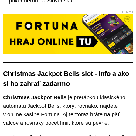
poker herňu na Slovensku.
Christmas Jackpot Bells slot - Info a ako
si ho zahrať zadarmo
Christmas Jackpot Bells
je prerábkou klasického
automatu Jackpot Bells, ktorý, rovnako, nájdete
v
online kasíne Fortuna
. Aj tentoraz hráte na päť
valcov a rovnaký počet línií, ktoré sú pevné.