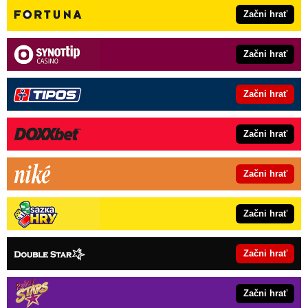
Začni hrať
Začni hrať
Začni hrať
Začni hrať
Začni hrať
Začni hrať
Začni hrať
Začni hrať