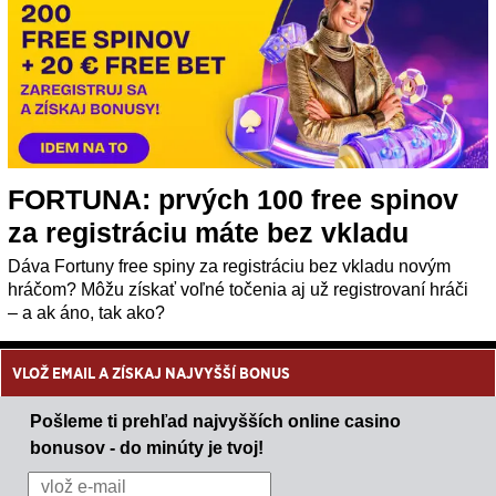
FORTUNA: prvých 100 free spinov
za registráciu máte bez vkladu
Dáva Fortuny free spiny za registráciu bez vkladu novým
hráčom? Môžu získať voľné točenia aj už registrovaní hráči
– a ak áno, tak ako?
VLOŽ EMAIL A ZÍSKAJ NAJVYŠŠÍ BONUS
Pošleme ti prehľad najvyšších online casino
bonusov - do minúty je tvoj!