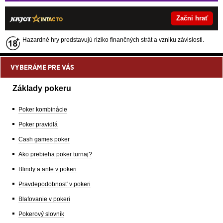
Začni hrať
Hazardné hry predstavujú riziko finančných strát a vzniku závislosti.
VYBERÁME PRE VÁS
Základy pokeru
Poker kombinácie
Poker pravidlá
Cash games poker
Ako prebieha poker turnaj?
Blindy a ante v pokeri
Pravdepodobnosť v pokeri
Blafovanie v pokeri
Pokerový slovník