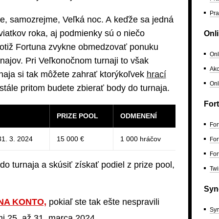
Pra
je, samozrejme, Veľká noc. A keďže sa jedná
viatkov roka, aj podmienky sú o niečo
Onl
 totiž Fortuna zvykne obmedzovať ponuku
Onl
ajov. Pri Veľkonočnom turnaji to však
Ako
rnaja si tak môžete zahrať ktorýkoľvek
hrací
Onl
stále pritom budete zbierať body do turnaja.
For
PRIZE POOL
ODMENENÍ
For
31. 3. 2024
15 000 €
1 000 hráčov
For
For
do turnaja a skúsiť získať podiel z prize pool,
Twi
Syn
NA KONTO,
pokiaľ ste tak ešte nespravili
Syn
mi 25. až 31. marca 2024