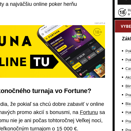
ty a najväčšiu online poker herňu
Ha
a 
VYBE
Zák
Pok
Pok
Ca
Ako
Bli
konočného turnaja vo Fortune?
Pra
dia, že pokiaľ sa chcú dobre zabaviť v online
Bla
ímavých promo akcií s bonusmi, na
Fortunu
sa
Pok
mu nie je ani počas tohtoročnej Veľkej noci,
Pra
Veľkonočným turnajom o 15 000 €.
Pra