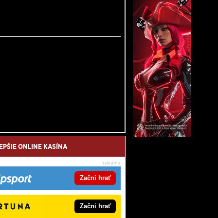
EPŠIE ONLINE KASÍNA
Začni hrať
Začni hrať