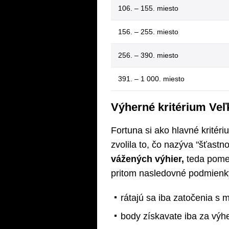
106. – 155. miesto
156. – 255. miesto
256. – 390. miesto
391. – 1 000. miesto
Výherné kritérium Veľ
Fortuna si ako hlavné kritér
zvolila to, čo nazýva "šťast
vážených výhier,
teda pomer
pritom nasledovné podmienk
rátajú sa iba zatočenia s 
body získavate iba za výh