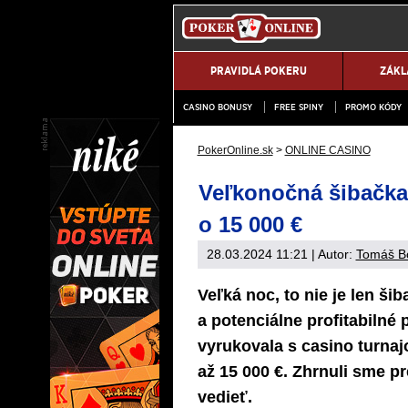
PRAVIDLÁ POKERU
ZÁKL
CASINO BONUSY
FREE SPINY
PROMO KÓDY
PokerOnline.sk
>
ONLINE CASINO
Veľkonočná šibačka 
o 15 000 €
28.03.2024 11:21
| Autor:
Tomáš B
Veľká noc, to nie je len šib
a potenciálne profitabilné
vyrukovala s casino turnaj
až 15 000 €. Zhrnuli sme pr
vedieť.