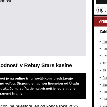
odnosť
Ha
a 
VYBE
Zák
Pok
Pok
Ca
Ako
odnosť v Rebuy Stars kasíne
Bli
Pra
ci je na online trhu nováčikom, predstavuje
nú voľbu. Disponuje riadnou licenciou od Úradu
Bla
vďaka čomu spĺňa tie najprísnejšie legislatívne
Pok
ránené hranie.
Pra
 online priestore len od konca roka 2025,
Pra