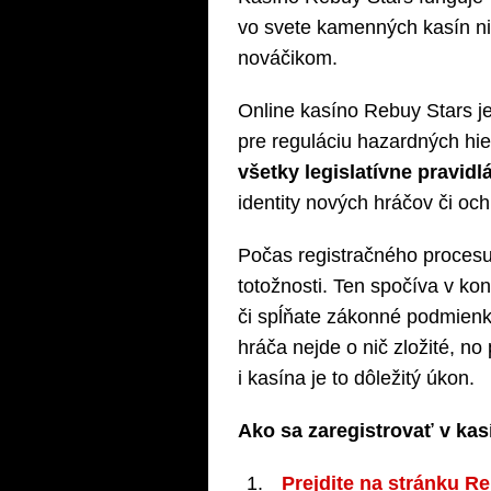
vo svete kamenných kasín ni
nováčikom.
Online kasíno Rebuy Stars je
pre reguláciu hazardných hier
všetky legislatívne pravidlá
identity nových hráčov či oc
Počas registračného procesu
totožnosti. Ten spočíva v kon
či spĺňate zákonné podmienk
hráča nejde o nič zložité, n
i kasína je to dôležitý úkon.
Ako sa zaregistrovať v ka
Prejdite na stránku R