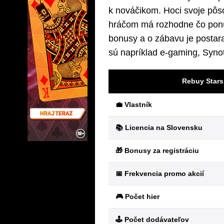
k nováčikom. Hoci svoje pôs
hráčom má rozhodne čo ponúk
bonusy a o zábavu je postar
sú napríklad e-gaming, Syno
Rebuy Stars
💼 Vlastník
📚 Licencia na Slovensku
🎁 Bonusy za registráciu
📅 Frekvencia promo akcií
🎮 Počet hier
🕹️ Počet dodávateľov