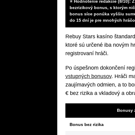
⭐
Hodnotenie redakcie (8/10)
: 
bezrizikový bonus, s ktorým ni
bonus síce ponúka vyššiu sumu
do 15 dní je pre mnohých hráčov
Rebuy Stars kasíno štandard
ktoré sú určené iba novým hr
registrovaní hráči.
Po úspešnom dokončení regis
vstupných bonusov
. Hráči m
zaujímavých odmien, a to bo
€ bez rizika a vkladový a ob
Bonusy z
Bonus bez rizika