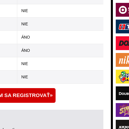
NIE
NIE
ÁNO
ÁNO
NIE
NIE
M SA REGISTROVAŤ