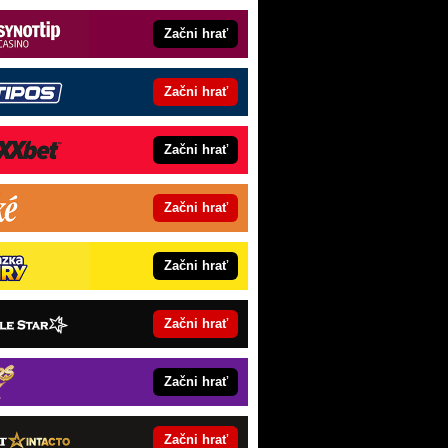
Začni hrať
Začni hrať
Začni hrať
Začni hrať
Začni hrať
Začni hrať
Začni hrať
Začni hrať