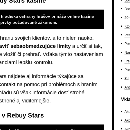
uy Stars kasíne
Bon
Bon
Z hľadiska ochrany hráčov prináša online kasíno
20 
é prvky požadované zákonom.
Kto
Pen
ranu svojich klientov, a to nielen naoko.
Pen
aviť sebaobmedzujúce limity
a určiť si tak,
Nar
 vložiť či prehrať. Vďaka týmto nastaveniam
Fre
nciami lepšiu kontrolu.
Pon
rs nájdete aj informácie týkajúce sa
Zah
kontakt na pomoc pri problémoch s hraním
Ang
hľadu sú však informácie dosť strohé
Vkla
tnené aj viditeľnejšie.
Ako
 v Rebuy Stars
Ako
Ako