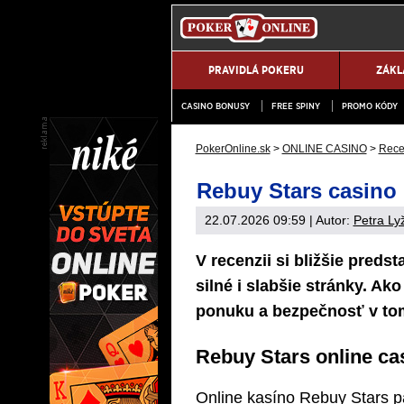
PRAVIDLÁ POKERU
ZÁKL
CASINO BONUSY
FREE SPINY
PROMO KÓDY
PokerOnline.sk
>
ONLINE CASINO
>
Rece
Rebuy Stars casino
22.07.2026 09:59
| Autor:
Petra Ly
V recenzii si bližšie preds
silné i slabšie stránky. A
ponuku a bezpečnosť v tom
Rebuy Stars online ca
Online kasíno Rebuy Stars pa