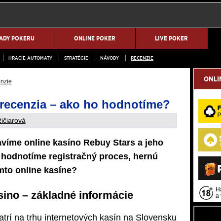
ADY POKERU
ONLINE POKER
LIVE POKER
HRACIE AUTOMATY
STRATÉGIE
NÁVODY
RECENZIE
ONLI
nzie
 recenzia – ako ho hodnotíme?
žičiarová
tavíme online kasíno Rebuy Stars a jeho
ko hodnotíme registračný proces, hernú
to online kasíne?
Ha
sino – základné informácie
a 
trí na trhu internetových kasín na Slovensku