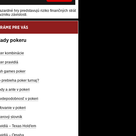
zardné hry predstavujú riziko finančných strát
vzniku závislosti.
RÁME PRE VÁS
lady pokeru
er kombinácie
er pravidlá
sh games poker
 prebieha poker turnaj?
ndy a ante v pokeri
vdepodobnosť v pokeri
fovanie v pokeri
erový slovník
vidlá – Texas Hold'em
vidlá – Omaha