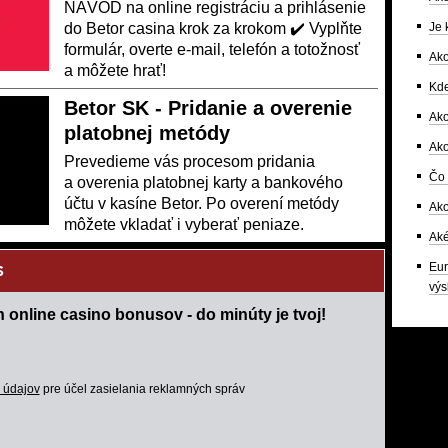
NÁVOD na online registráciu a prihlásenie
do Betor casina krok za krokom ✔️ Vyplňte
Je 
formulár, overte e-mail, telefón a totožnosť
Ako
a môžete hrať!
Kde
Betor SK - Pridanie a overenie
Ako
platobnej metódy
Ako
Prevedieme vás procesom pridania
Čo 
a overenia platobnej karty a bankového
účtu v kasíne Betor. Po overení metódy
Ako
môžete vkladať i vyberať peniaze.
Aké
Eur
S
výs
 online casino bonusov - do minúty je tvoj!
 údajov
pre účel zasielania reklamných správ