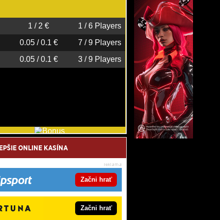
EPŠIE ONLINE KASÍNA
Začni hrať
Začni hrať