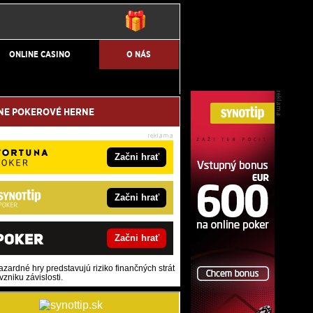
ONLINE CASINO
O NÁS
NE POKEROVÉ HERNE
Začni hrať
Začni hrať
Začni hrať
zardné hry predstavujú riziko finančných strát
vzniku závislosti.