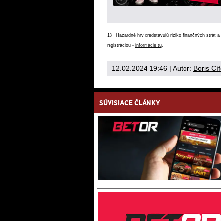
18+ Hazardné hry predstavujú riziko finančných strát a 
registráciou -
informácie tu
.
12.02.2024 19:46
| Autor:
Boris Cí
SÚVISIACE ČLÁNKY