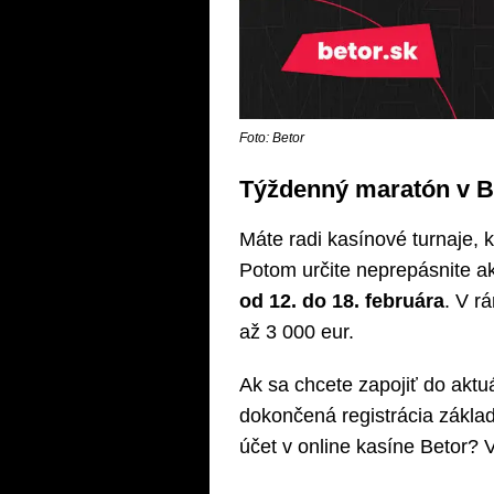
Foto: Betor
Týždenný maratón v B
Máte radi kasínové turnaje, k
Potom určite neprepásnite a
od 12. do 18. februára
. V r
až 3 000 eur.
Ak sa chcete zapojiť do aktu
dokončená registrácia zákla
účet v online kasíne Betor? V