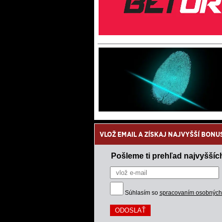
VLOŽ EMAIL A ZÍSKAJ NAJVYŠŠÍ BONU
Pošleme ti prehľad najvyšších
Súhlasím so
spracovaním osobných