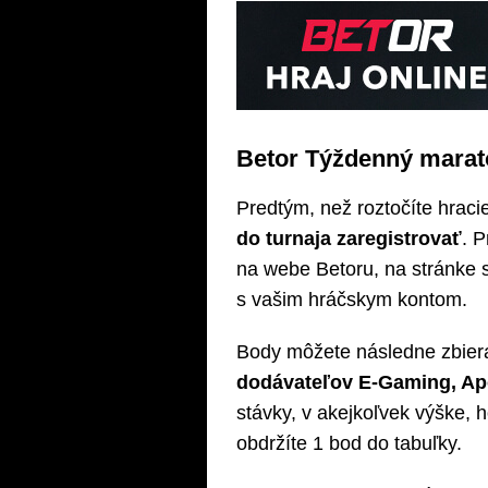
Betor Týždenný marató
Predtým, než roztočíte hrac
do turnaja zaregistrovať
. 
na webe Betoru, na stránke s
s vašim hráčskym kontom.
Body môžete následne zbier
dodávateľov E-Gaming, Apol
stávky, v akejkoľvek výške, 
obdržíte 1 bod do tabuľky.