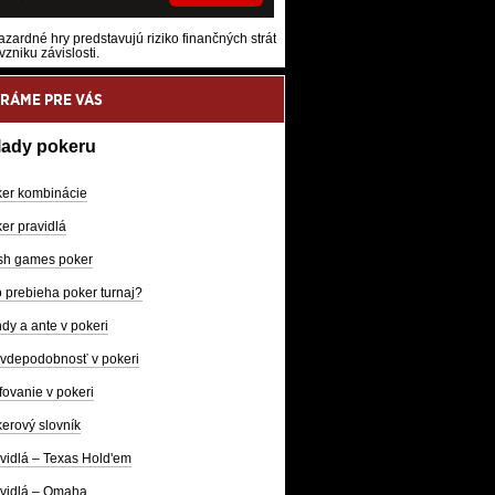
zardné hry predstavujú riziko finančných strát
vzniku závislosti.
RÁME PRE VÁS
lady pokeru
er kombinácie
er pravidlá
sh games poker
 prebieha poker turnaj?
ndy a ante v pokeri
vdepodobnosť v pokeri
fovanie v pokeri
erový slovník
vidlá – Texas Hold'em
vidlá – Omaha