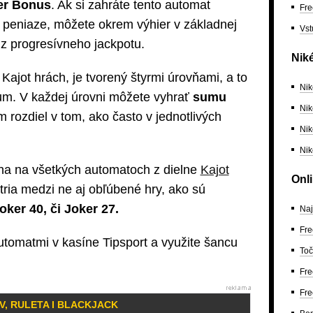
er Bonus
. Ak si zahráte tento automat
Fre
peniaze, môžete okrem výhier v základnej
Vst
 z progresívneho jackpotu.
Nik
Kajot hrách, je tvorený štyrmi úrovňami, a to
Nik
num. V každej úrovni môžete vyhrať
sumu
Nik
m rozdiel v tom, ako často v jednotlivých
Nik
Ni
ieha na všetkých automatoch z dielne
Kajot
Onl
tria medzi ne aj obľúbené hry, ako sú
oker 40, či Joker 27.
Naj
Fre
automatmi v kasíne Tipsport a využite šancu
Toč
Fre
Fre
, RULETA I BLACKJACK