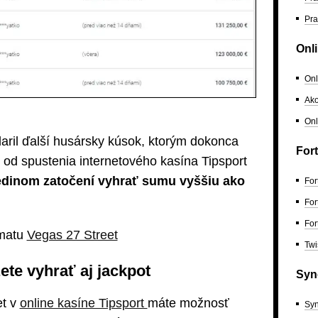
Pra
Onl
Onl
Ako
Onl
aril ďalší husársky kúsok, ktorým dokonca
For
t od spustenia internetového kasína Tipsport
edinom zatočení vyhrať sumu vyššiu ako
For
For
For
omatu
Vegas 27 Street
Twi
ete vyhrať aj jackpot
Syn
et v
online kasíne Tipsport
máte možnosť
Syn