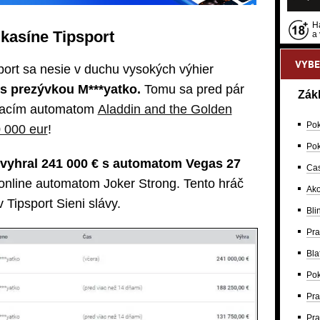
Ha
 kasíne Tipsport
a 
VYBE
port sa nesie v duchu vysokých výhier
s prezývkou M***yatko.
Tomu sa pred pár
Zák
hracím automatom
Aladdin and the Golden
Pok
0 000 eur
!
Pok
vyhral 241 000 € s automatom Vegas 27
Ca
s online automatom Joker Strong. Tento hráč
Ako
 Tipsport Sieni slávy.
Bli
Pra
Bla
Pok
Pra
Pra