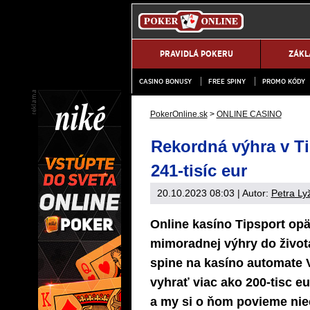
PRAVIDLÁ POKERU
ZÁKL
CASINO BONUSY
FREE SPINY
PROMO KÓDY
PokerOnline.sk
>
ONLINE CASINO
Rekordná výhra v Ti
241-tisíc eur
20.10.2023 08:03
| Autor:
Petra Ly
Online kasíno Tipsport opä
mimoradnej výhry do život
spine na kasíno automate 
vyhrať viac ako 200-tisc eu
a my si o ňom povieme nie