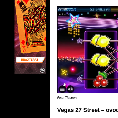
Foto: Tipsport
Vegas 27 Street – ov