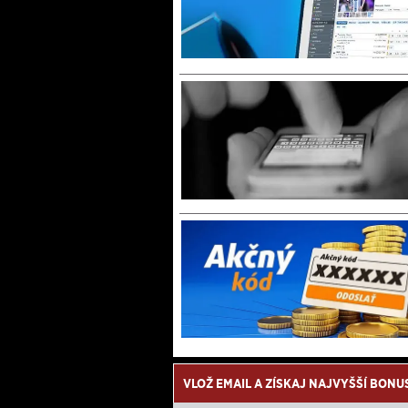
VLOŽ EMAIL A ZÍSKAJ NAJVYŠŠÍ BONU