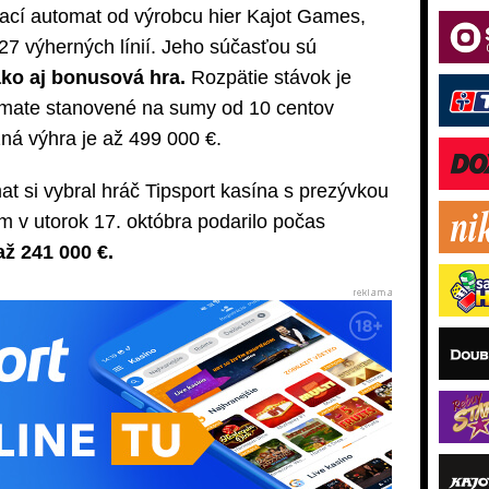
rací automat od výrobcu hier Kajot Games,
27 výherných línií. Jeho súčasťou sú
ko aj bonusová hra.
Rozpätie stávok je
omate stanovené na sumy od 10 centov
á výhra je až 499 000 €.
at si vybral hráč Tipsport kasína s prezývkou
 v utorok 17. októbra podarilo počas
ž 241 000 €.