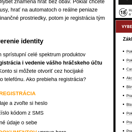
Olybet znamená hrať bez obáv. Pokiaľ chcete
usy, hrať na automatoch o reálne peniaze
Ha
a 
finančné prostriedky, potom je registrácia tým
VYBE
Zák
erenie identity
Pok
m sprístupní celé spektrum produktov
Pok
istrácia i vedenie vášho hráčskeho účtu
Ca
Konto si môžete otvoriť cez hocijaké
Ako
o telefónu. Ako prebieha registrácia?
Bli
REGISTRÁCIA
Pra
je a zvoľte si heslo
Bla
 číslo kódom z SMS
Pok
né údaje o sebe
Pra
Pra