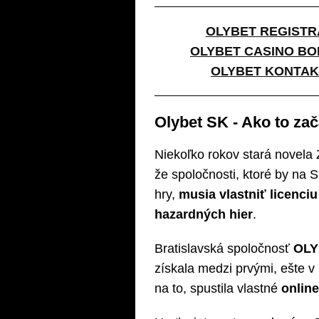
OLYBET REGISTRÁ
OLYBET CASINO B
OLYBET KONTAK
Olybet SK - Ako to zač
Niekoľko rokov stará novela 
že spoločnosti, ktoré by na
hry,
musia vlastniť licenci
hazardných hier
.
Bratislavská spoločnosť
OLY
získala medzi prvými, ešte v
na to, spustila vlastné
online