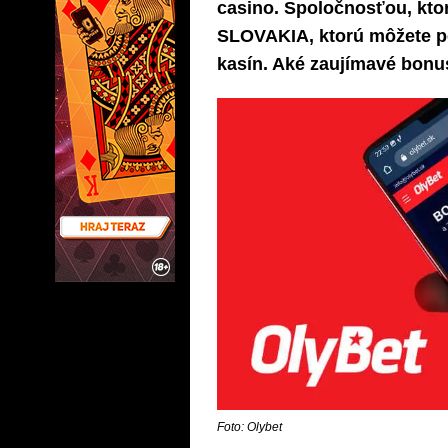
casino. Spoločnosťou, kto
SLOVAKIA, ktorú môžete p
kasín. Aké zaujímavé bonu
Foto: Olybet