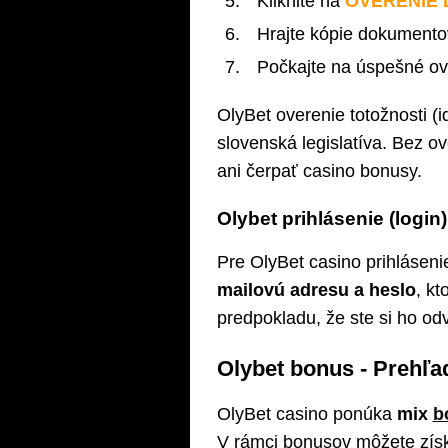
Kliknite na
OVERENIE
Hrajte kópie dokumento
Počkajte na úspešné ove
OlyBet overenie totožnosti (i
slovenská legislatíva. Bez 
ani čerpať casino bonusy.
Olybet prihlásenie (login)
Pre OlyBet casino prihláseni
mailovú adresu a heslo
, kt
predpokladu, že ste si ho od
Olybet bonus - Prehľa
OlyBet casino ponúka
mix
b
V rámci bonusov môžete získa