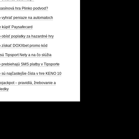
kasínová hra Plinko podvod?
 vyhrať peniaze na automatoch
 kúpiť Paysafecard
 obísť poplatky za hazardné hry
 získať DOXXbet promo kód
sú Tipsport Nety a na čo slúžia
 prebiehajú SMS platby v Tipsporte
 sú najčastejšie čísla v hre KENO 10
ojackpot – pravidlá, žrebovanie a
ledky