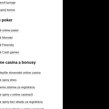
eroll turnaje
upný bonus
é poker
é online poker
é Monster
é Freerolly
ké Cash games
ine casina a bonusy
lepšie slovenské online casina
e spiny dnes
enia zdarma za registráciu
e spiny v online casinach
e spiny bez vkladu za registráciu