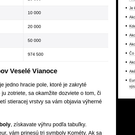
Je 
10 000
Ako
20 000
Kde
Ako
50 000
Ako
Čo 
974 500
Ako
ebov Veselé Vianoce
Aké
Eur
 jedno hracie pole, ktoré je zakryté
výs
 ju zotriete, sa okamžite dozviete o tom, či
retí stieracej vrstvy sa vám objavia výherné
boly
, získavate výhru podľa tabuľky.
eur, vám prinesú tri symboly Kométy. Ak sa