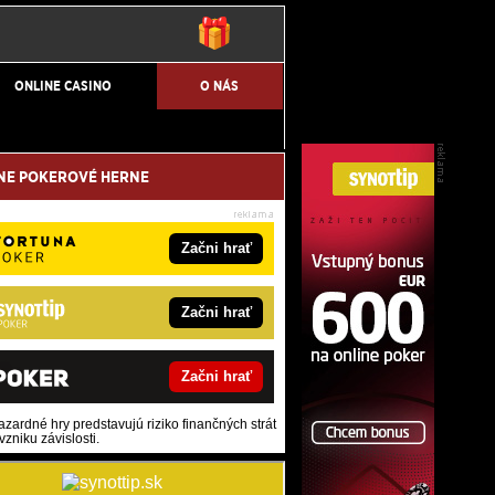
ONLINE CASINO
O NÁS
NE POKEROVÉ HERNE
Začni hrať
Začni hrať
Začni hrať
zardné hry predstavujú riziko finančných strát
vzniku závislosti.