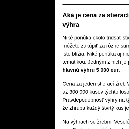
Aká je cena za stierac
výhra
Niké ponúka okolo tridsať sti
môžete zakúpiť za rôzne sum
isto blížia, Niké ponúka aj n
tematikou. Jedným z nich je 
hlavnú výhru 5 000 eur
.
Cena za jeden stierací žreb 
až 300 000 kusov týchto loso
Pravdepodobnosť výhry na tý
že zhruba každý štvrtý kus j
Na výhrach so žrebmi Vesel