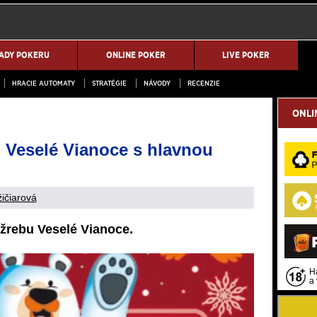
ADY POKERU
ONLINE POKER
LIVE POKER
HRACIE AUTOMATY
STRATÉGIE
NÁVODY
RECENZIE
ONLI
 Veselé Vianoce s hlavnou
žičiarová
 žrebu Veselé Vianoce.
Ha
a 