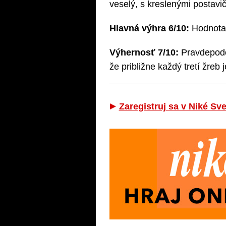
veselý, s kreslenými postav
Hlavná výhra 6/10:
Hodnota 
Výhernosť 7/10:
Pravdepodo
že približne každý tretí žreb 
Zaregistruj sa v Niké Sve