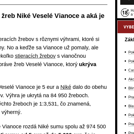
Ha
í žreb Niké Veselé Vianoce a aká je
a 
VYBE
eracích žrebov s rôznymi výhrami, ktoré si
Zák
y. No a keďže sa Vianoce už pomaly, ale
Pok
iekoľko
stieracích žrebov
s vianočnou
Pok
práve žreb Veselé Vianoce, ktorý
ukrýva
Ca
Ako
Veselé Vianoce je 5 eur a
Niké
dalo do obehu
Bli
v. Výhra je ukrytá na 84 950 žreboch.
Pra
chto žreboch je 1:3,531, čo znamená,
Bla
e výherný.
Pok
Pra
é Vianoce rozdá Niké sumu spolu až 974 500
Pra