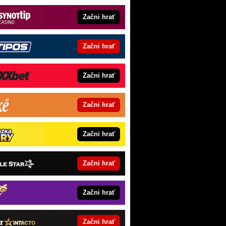
Začni hrať
Začni hrať
Začni hrať
Začni hrať
Začni hrať
Začni hrať
Začni hrať
Začni hrať