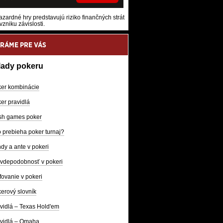
zardné hry predstavujú riziko finančných strát
vzniku závislosti.
RÁME PRE VÁS
lady pokeru
er kombinácie
er pravidlá
sh games poker
 prebieha poker turnaj?
ndy a ante v pokeri
vdepodobnosť v pokeri
fovanie v pokeri
erový slovník
vidlá – Texas Hold'em
vidlá – Omaha