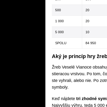
500
20
1 000
20
5 000
10
SPOLU
84 950
Aký je princíp hry žr
Žreb Veselé Vianoce obsahuje
stieracou vrstvou. Po tom, čo
ste vyhrali, alebo nie. Po zot
symboly.
Keď nájdete
tri zhodné sym
Najvyššiu výhru, teda 5 000 