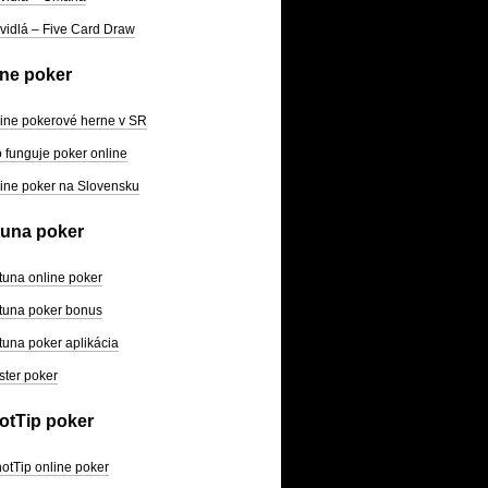
vidlá – Five Card Draw
ine poker
ine pokerové herne v SR
 funguje poker online
ine poker na Slovensku
tuna poker
tuna online poker
tuna poker bonus
tuna poker aplikácia
ster poker
otTip poker
otTip online poker