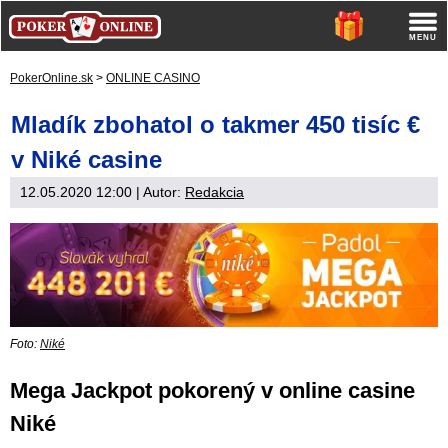
PokerOnline.sk
>
ONLINE CASINO
Mladík zbohatol o takmer 450 tisíc €
v Niké casine
12.05.2020 12:00
| Autor:
Redakcia
Foto:
Niké
Mega Jackpot pokorený v online casine
Niké