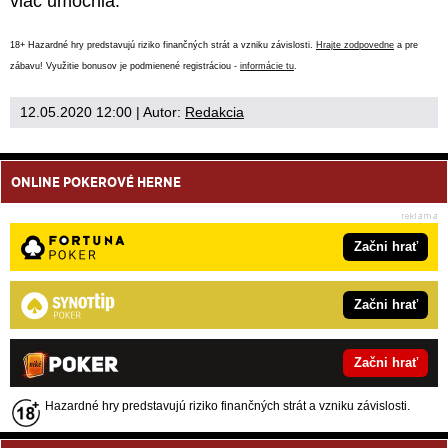
viac umocnia.
18+ Hazardné hry predstavujú riziko finančných strát a vzniku závislosti.
Hrajte zodpovedne
a pre
zábavu! Využitie bonusov je podmienené registráciou -
informácie tu
.
12.05.2020 12:00
| Autor:
Redakcia
ONLINE POKEROVÉ HERNE
Začni hrať
Začni hrať
Začni hrať
Hazardné hry predstavujú riziko finančných strát a vzniku závislosti.