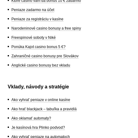
Ktoré casino vám dá bonus 10 € zadarmo
Peniaze zadarmo na účet
Peniaze za registráciu v kasíne
Narodeninové casino bonusy a free spiny
Freespinové soboty v Niké
Ponúka Kajot casino bonus 5 €?
Zahraničné casino bonusy pre Slovákov
Anglické casino bonusy bez vkladu
Vklady, návody a stratégie
Ako vyhrať peniaze v online kasíne
Ako hrať blackjack – tabuľka a pravidlá
Ako oklamať automaty?
Je kasínová hra Plinko podvod?
Ako vyhrať peniaze na automatoch