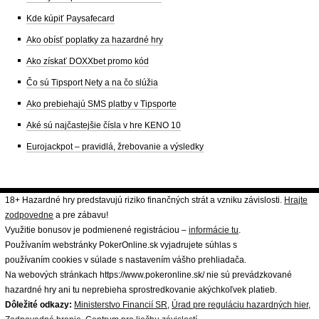
Kde kúpiť Paysafecard
Ako obísť poplatky za hazardné hry
Ako získať DOXXbet promo kód
Čo sú Tipsport Nety a na čo slúžia
Ako prebiehajú SMS platby v Tipsporte
Aké sú najčastejšie čísla v hre KENO 10
Eurojackpot – pravidlá, žrebovanie a výsledky
18+ Hazardné hry predstavujú riziko finančných strát a vzniku závislosti.
Hrajte
zodpovedne
a pre zábavu!
Využitie bonusov je podmienené registráciou –
informácie tu
.
Používaním webstránky PokerOnline.sk vyjadrujete súhlas s
používaním cookies v súlade s nastavením vášho prehliadača.
Na webových stránkach https://www.pokeronline.sk/ nie sú prevádzkované
hazardné hry ani tu neprebieha sprostredkovanie akýchkoľvek platieb.
Dôležité odkazy:
Ministerstvo Financií SR
,
Úrad pre reguláciu hazardných hier
,