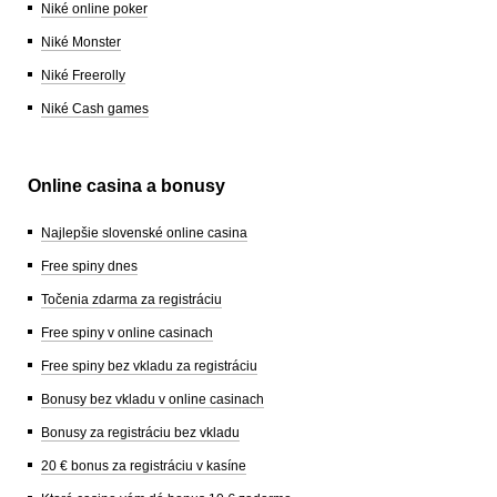
Niké online poker
Niké Monster
Niké Freerolly
Niké Cash games
Online casina a bonusy
Najlepšie slovenské online casina
Free spiny dnes
Točenia zdarma za registráciu
Free spiny v online casinach
Free spiny bez vkladu za registráciu
Bonusy bez vkladu v online casinach
Bonusy za registráciu bez vkladu
20 € bonus za registráciu v kasíne