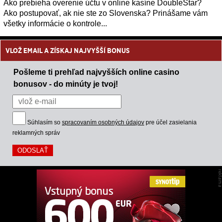
Ako prebieha overenie účtu v online kasíne DoubleStar?
Ako postupovať, ak nie ste zo Slovenska? Prinášame vám
všetky informácie o kontrole...
VLOŽ EMAIL A ZÍSKAJ NAJVYŠŠÍ BONUS
Pošleme ti prehľad najvyšších online casino
bonusov - do minúty je tvoj!
Súhlasím so
spracovaním osobných údajov
pre účel zasielania
reklamných správ