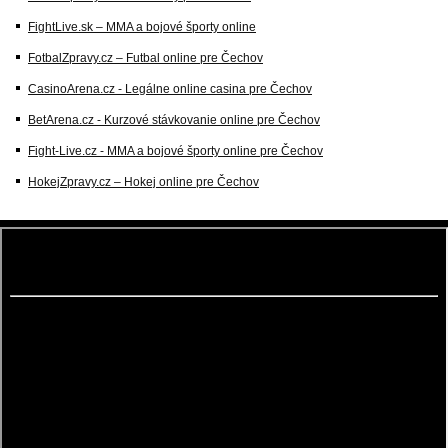
FightLive.sk – MMA a bojové športy online
FotbalZpravy.cz – Futbal online pre Čechov
CasinoArena.cz - Legálne online casina pre Čechov
BetArena.cz - Kurzové stávkovanie online pre Čechov
Fight-Live.cz - MMA a bojové športy online pre Čechov
HokejZpravy.cz – Hokej online pre Čechov