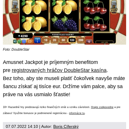
Foto: DoubleStar
Amusnet Jackpot je príjemným benefitom
pre
registrovaných hráčov DoubleStar kasína
.
Bez toho, aby ste museli platiť čokoľvek navyše máte
šancu získať aj tisíce eur. Držíme vám palce, aby sa
práve na vás usmialo šťastie!
18+ Hazardné hry predstavujú riziko finančných strát a vzniku závislosti.
Hrajte zodpovedne
a pre
zábavu! Využitie bonusov je podmienené registráciou -
informácie tu
.
07.07.2022 14:10
| Autor:
Boris Cíferský