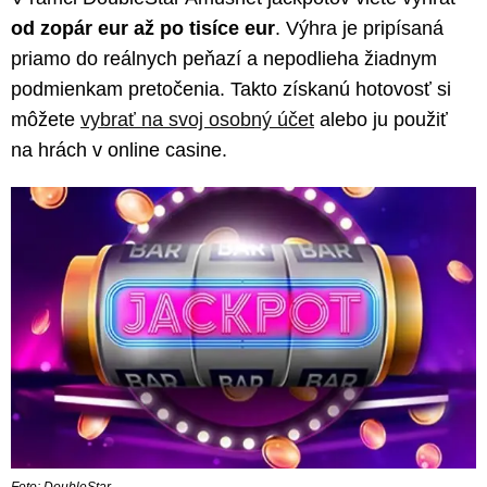
od zopár eur až po tisíce eur
. Výhra je pripísaná
priamo do reálnych peňazí a nepodlieha žiadnym
podmienkam pretočenia. Takto získanú hotovosť si
môžete
vybrať na svoj osobný účet
alebo ju použiť
na hrách v online casine.
Foto: DoubleStar