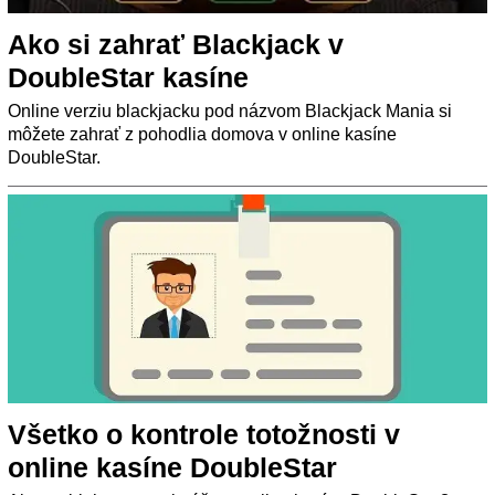
Ako si zahrať Blackjack v
DoubleStar kasíne
Online verziu blackjacku pod názvom Blackjack Mania si
môžete zahrať z pohodlia domova v online kasíne
DoubleStar.
Všetko o kontrole totožnosti v
online kasíne DoubleStar