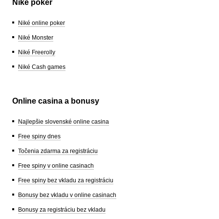
Niké poker
Niké online poker
Niké Monster
Niké Freerolly
Niké Cash games
Online casina a bonusy
Najlepšie slovenské online casina
Free spiny dnes
Točenia zdarma za registráciu
Free spiny v online casinach
Free spiny bez vkladu za registráciu
Bonusy bez vkladu v online casinach
Bonusy za registráciu bez vkladu