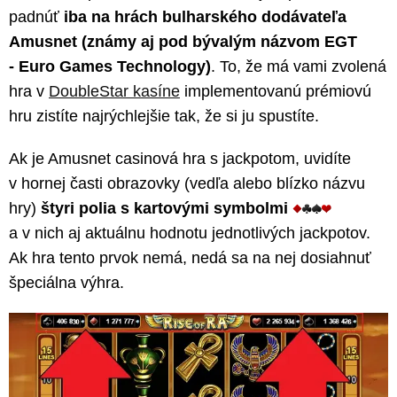
padnúť
iba na hrách bulharského dodávateľa
Amusnet (známy aj pod bývalým názvom EGT
- Euro Games Technology)
. To, že má vami zvolená
hra v
DoubleStar kasíne
implementovanú prémiovú
hru zistíte najrýchlejšie tak, že si ju spustíte.
Ak je Amusnet casinová hra s jackpotom, uvidíte
v hornej časti obrazovky (vedľa alebo blízko názvu
hry)
štyri polia s kartovými symbolmi
a v nich aj aktuálnu hodnotu jednotlivých jackpotov.
Ak hra tento prvok nemá, nedá sa na nej dosiahnuť
špeciálna výhra.