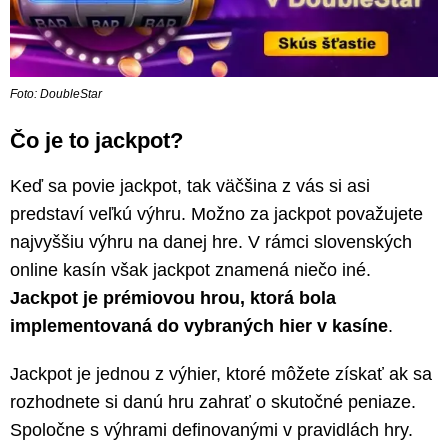
Foto: DoubleStar
Čo je to jackpot?
Keď sa povie jackpot, tak väčšina z vás si asi
predstaví veľkú výhru. Možno za jackpot považujete
najvyššiu výhru na danej hre. V rámci slovenských
online kasín však jackpot znamená niečo iné.
Jackpot je prémiovou hrou, ktorá bola
implementovaná do vybraných hier v kasíne
.
Jackpot je jednou z výhier, ktoré môžete získať ak sa
rozhodnete si danú hru zahrať o skutočné peniaze.
Spoločne s výhrami definovanými v pravidlách hry.