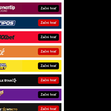
Začni hrať
Začni hrať
Začni hrať
Začni hrať
Začni hrať
Začni hrať
Začni hrať
Začni hrať