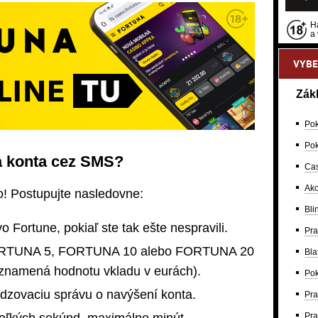
Ha
a 
VYBE
Zák
Pok
Pok
a konta cez SMS?
Ca
Ako
! Postupujte nasledovne:
Bli
o Fortune, pokiaľ ste tak ešte nespravili.
Pra
FORTUNA 5, FORTUNA 10 alebo FORTUNA 20
Bla
 znamená hodnotu vkladu v eurách).
Pok
rdzovaciu správu o navýšení konta.
Pra
oľkých sekúnd, maximálne minút.
Pra