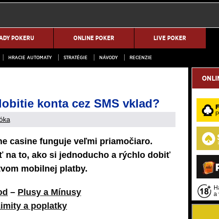
ADY POKERU
ONLINE POKER
LIVE POKER
HRACIE AUTOMATY
STRATÉGIE
NÁVODY
RECENZIE
ONLI
obitie konta cez SMS vklad?
óka
e casine funguje veľmi priamočiaro.
 na to, ako si jednoducho a rýchlo dobiť
tvom mobilnej platby.
Ha
od
–
Plusy a Mínusy
a 
imity a poplatky