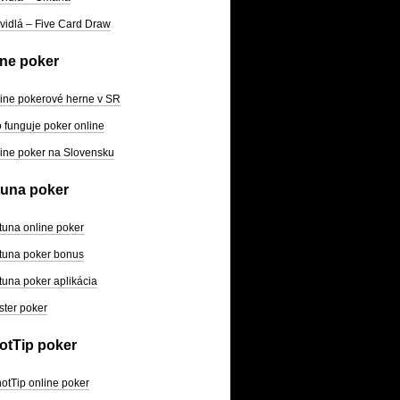
vidlá – Five Card Draw
ine poker
ine pokerové herne v SR
 funguje poker online
ine poker na Slovensku
tuna poker
tuna online poker
tuna poker bonus
tuna poker aplikácia
ster poker
otTip poker
otTip online poker