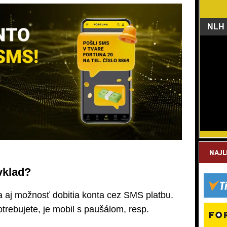
NAJL
vklad?
a aj možnosť dobitia konta cez SMS platbu.
potrebujete, je mobil s paušálom, resp.