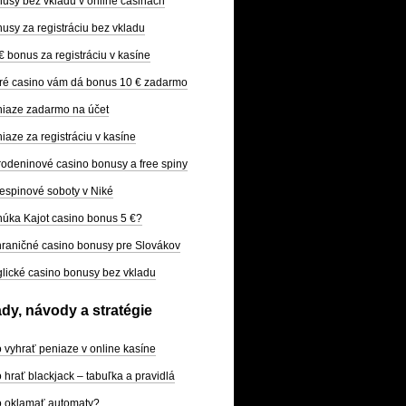
usy bez vkladu v online casinach
usy za registráciu bez vkladu
€ bonus za registráciu v kasíne
ré casino vám dá bonus 10 € zadarmo
iaze zadarmo na účet
iaze za registráciu v kasíne
odeninové casino bonusy a free spiny
espinové soboty v Niké
úka Kajot casino bonus 5 €?
raničné casino bonusy pre Slovákov
lické casino bonusy bez vkladu
dy, návody a stratégie
 vyhrať peniaze v online kasíne
 hrať blackjack – tabuľka a pravidlá
 oklamať automaty?