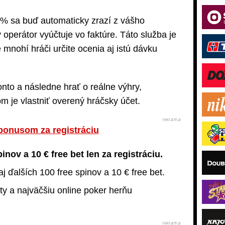
 % sa buď automaticky zrazí z vášho
 operátor vyúčtuje vo faktúre. Táto služba je
 mnohí hráči určite ocenia aj istú dávku
onto a následne hrať o reálne výhry,
 je vlastniť overený hráčsky účet.
 bonusom za registráciu
inov a 10 € free bet len za registráciu.
aj ďalších 100 free spinov a 10 € free bet.
ty a najväčšiu online poker herňu