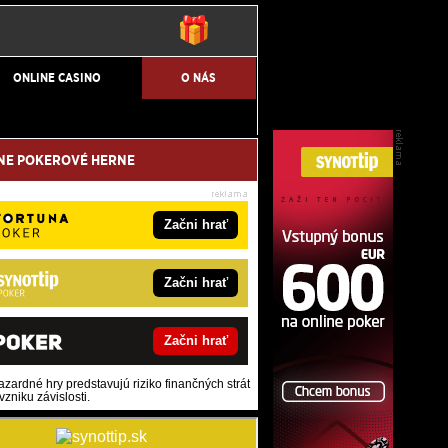
ONLINE CASINO
O NÁS
NE POKEROVÉ HERNE
Začni hrať
Začni hrať
Začni hrať
zardné hry predstavujú riziko finančných strát
vzniku závislosti.