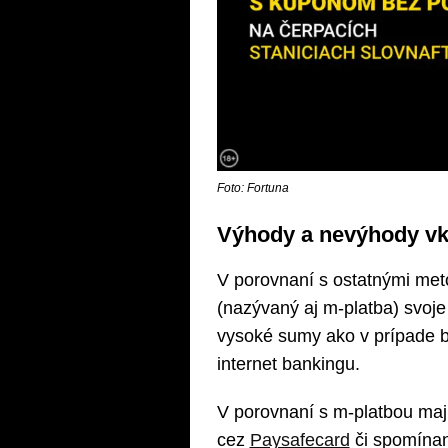
Foto: Fortuna
Výhody a nevýhody v
V porovnaní s ostatnými me
(nazývaný aj m-platba) svoje
vysoké sumy ako v prípade b
internet bankingu.
V porovnaní s m-platbou majú 
cez
Paysafecard
či spomínan