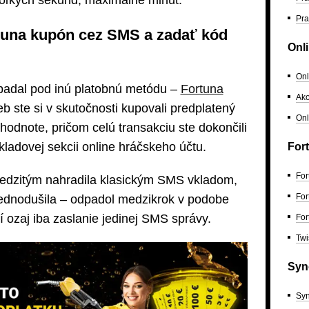
Pra
tuna kupón cez SMS a zadať kód
Onl
Onl
padal pod inú platobnú metódu –
Fortuna
Ako
b ste si v skutočnosti kupovali predplatený
Onl
odnote, pričom celú transakciu ste dokončili
ladovej sekcii online hráčskeho účtu.
For
For
edzitým nahradila klasickým SMS vkladom,
For
jednodušila – odpadol medzikrok v podobe
í ozaj iba zaslanie jedinej SMS správy.
For
Twi
Syn
Syn