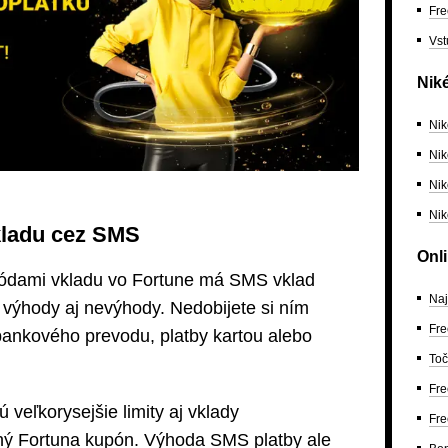
Fre
Vst
Nik
Nik
Nik
Nik
Ni
kladu cez SMS
Onl
tódami vkladu vo Fortune má SMS vklad
Naj
 výhody aj nevýhody. Nedobijete si ním
Fre
ankového prevodu, platby kartou alebo
Toč
Fre
veľkorysejšie limity aj vklady
Fre
ý Fortuna kupón. Výhoda SMS platby ale