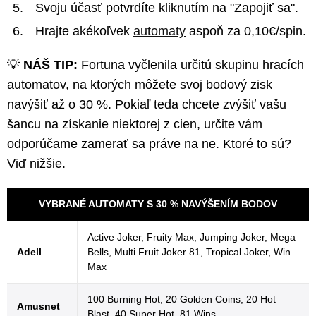
Svoju účasť potvrdíte kliknutím na "Zapojiť sa".
Hrajte akékoľvek
automaty
aspoň za 0,10€/spin.
💡
NÁŠ TIP:
Fortuna vyčlenila určitú skupinu hracích
automatov, na ktorých môžete svoj bodový zisk
navýšiť až o 30 %. Pokiaľ teda chcete zvýšiť vašu
šancu na získanie niektorej z cien, určite vám
odporúčame zamerať sa práve na ne. Ktoré to sú?
Viď nižšie.
VYBRANÉ AUTOMATY S 30 % NAVÝŠENÍM BODOV
Active Joker, Fruity Max, Jumping Joker, Mega
Adell
Bells, Multi Fruit Joker 81, Tropical Joker, Win
Max
100 Burning Hot, 20 Golden Coins, 20 Hot
Amusnet
Blast, 40 Super Hot, 81 Wins