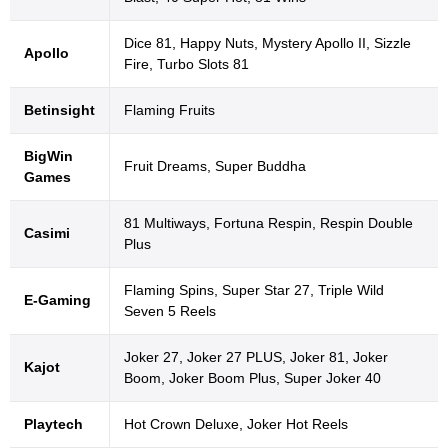
Dice 81, Happy Nuts, Mystery Apollo II, Sizzle
Apollo
Fire, Turbo Slots 81
Betinsight
Flaming Fruits
BigWin
Fruit Dreams, Super Buddha
Games
81 Multiways, Fortuna Respin, Respin Double
Casimi
Plus
Flaming Spins, Super Star 27, Triple Wild
E-Gaming
Seven 5 Reels
Joker 27, Joker 27 PLUS, Joker 81, Joker
Kajot
Boom, Joker Boom Plus, Super Joker 40
Playtech
Hot Crown Deluxe, Joker Hot Reels