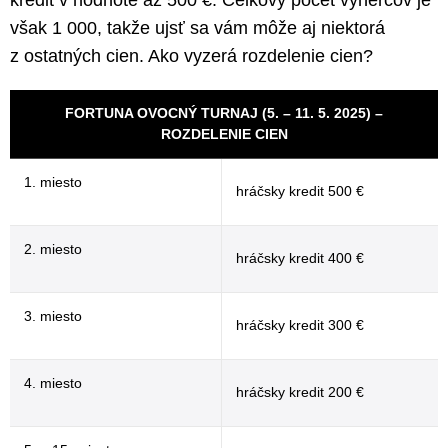
kredit v hodnote až 500 €. Celkový počet výhercov je
však 1 000, takže ujsť sa vám môže aj niektorá
z ostatných cien. Ako vyzerá rozdelenie cien?
FORTUNA OVOCNÝ TURNAJ (5. – 11. 5. 2025) –
ROZDELENIE CIEN
1. miesto
hráčsky kredit 500 €
2. miesto
hráčsky kredit 400 €
3. miesto
hráčsky kredit 300 €
4. miesto
hráčsky kredit 200 €