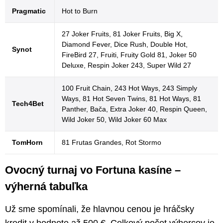
Pragmatic
Hot to Burn
27 Joker Fruits, 81 Joker Fruits, Big X,
Diamond Fever, Dice Rush, Double Hot,
Synot
FireBird 27, Fruiti, Fruity Gold 81, Joker 50
Deluxe, Respin Joker 243, Super Wild 27
100 Fruit Chain, 243 Hot Ways, 243 Simply
Ways, 81 Hot Seven Twins, 81 Hot Ways, 81
Tech4Bet
Panther, Bača, Extra Joker 40, Respin Queen,
Wild Joker 50, Wild Joker 60 Max
TomHorn
81 Frutas Grandes, Rot Stormo
Ovocný turnaj vo Fortuna kasíne –
výherná tabuľka
Už sme spomínali, že hlavnou cenou je hráčsky