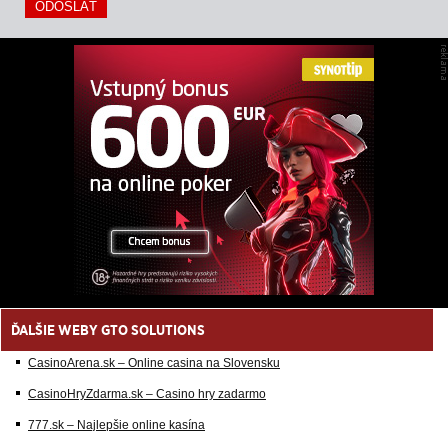
ĎALŠIE WEBY GTO SOLUTIONS
CasinoArena.sk – Online casina na Slovensku
CasinoHryZdarma.sk – Casino hry zadarmo
777.sk – Najlepšie online kasína