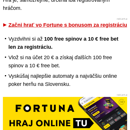
hráčom.
Začni hrať vo Fortune s bonusom za registráciu
Vyzdvihni si až
100 free spinov a 10 € free bet
len za registráciu.
Vlož si na účet 20 € a získaj ďalších 100 free
spinov a 10 € free bet.
Vyskúšaj najlepšie automaty a najväčšiu online
poker herňu na Slovensku.