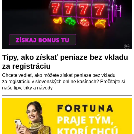
Tipy, ako získať peniaze bez vkladu
za registráciu
Chcete vedieť, ako môžete získať peniaze bez vkladu
za registráciu v slovenských online kasínach? Prečítajte si
naše tipy, triky a návody.