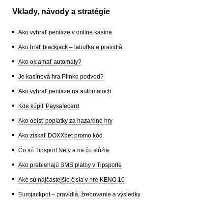
Vklady, návody a stratégie
Ako vyhrať peniaze v online kasíne
Ako hrať blackjack – tabuľka a pravidlá
Ako oklamať automaty?
Je kasínová hra Plinko podvod?
Ako vyhrať peniaze na automatoch
Kde kúpiť Paysafecard
Ako obísť poplatky za hazardné hry
Ako získať DOXXbet promo kód
Čo sú Tipsport Nety a na čo slúžia
Ako prebiehajú SMS platby v Tipsporte
Aké sú najčastejšie čísla v hre KENO 10
Eurojackpot – pravidlá, žrebovanie a výsledky