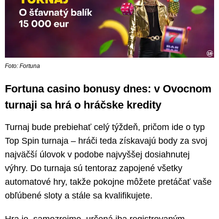
Foto: Fortuna
Fortuna casino bonusy dnes: v Ovocnom
turnaji sa hrá o hráčske kredity
Turnaj bude prebiehať celý týždeň, pričom ide o typ
Top Spin turnaja – hráči teda získavajú body za svoj
najväčší úlovok v podobe najvyššej dosiahnutej
výhry. Do turnaja sú tentoraz zapojené všetky
automatové hry, takže pokojne môžete pretáčať vaše
obľúbené sloty a stále sa kvalifikujete.
Hra je, samozrejme, určená iba registrovaným