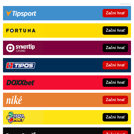
Začni hrať
Začni hrať
Začni hrať
Začni hrať
Začni hrať
Začni hrať
Začni hrať