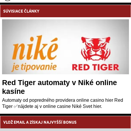
SÚVISIACE ČLÁNKY
Red Tiger automaty v Niké online
kasíne
Automaty od popredného providera online casino hier Red
Tiger ✅nájdete aj v online casine Niké Svet hier.
VLOŽ EMAIL A ZÍSKAJ NAJVYŠŠÍ BONUS