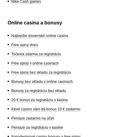
Niké Cash games
Online casina a bonusy
Najlepšie slovenské online casina
Free spiny dnes
Točenia zdarma za registráciu
Free spiny v online casinach
Free spiny bez vkladu za registráciu
Bonusy bez vkladu v online casinach
Bonusy za registráciu bez vkladu
20 € bonus za registráciu v kasíne
Ktoré casino vám dá bonus 10 € zadarmo
Peniaze zadarmo na účet
Peniaze za registráciu v kasíne
Narodeninové casino bonusy a free spiny