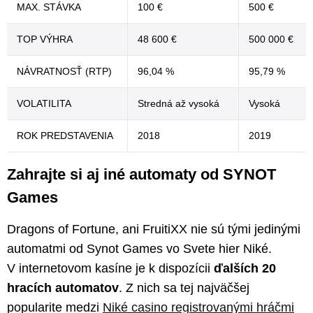
MAX. STÁVKA
100 €
500 €
TOP VÝHRA
48 600 €
500 000 €
NÁVRATNOSŤ (RTP)
96,04 %
95,79 %
VOLATILITA
Stredná až vysoká
Vysoká
ROK PREDSTAVENIA
2018
2019
Zahrajte si aj iné automaty od SYNOT
Games
Dragons of Fortune, ani FruitiXX nie sú tými jedinými
automatmi od Synot Games vo Svete hier Niké.
V internetovom kasíne je k dispozícii
ďalších 20
hracích automatov
. Z nich sa tej najväčšej
popularite medzi
Niké casino registrovanými hráčmi