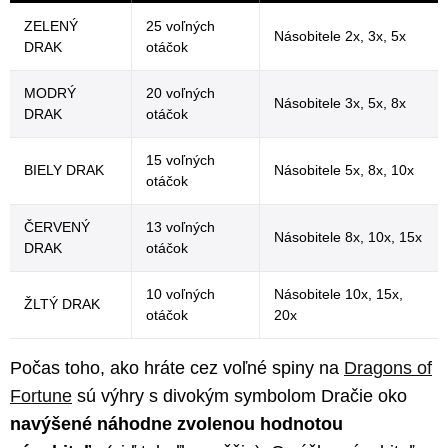
ZELENÝ
25 voľných
Násobitele 2x, 3x, 5x
DRAK
otáčok
MODRÝ
20 voľných
Násobitele 3x, 5x, 8x
DRAK
otáčok
15 voľných
BIELY DRAK
Násobitele 5x, 8x, 10x
otáčok
ČERVENÝ
13 voľných
Násobitele 8x, 10x, 15x
DRAK
otáčok
10 voľných
Násobitele 10x, 15x,
ŽLTÝ DRAK
otáčok
20x
Počas toho, ako hráte cez voľné spiny na
Dragons of
Fortune
sú výhry s divokým symbolom Dračie oko
navýšené náhodne zvolenou hodnotou