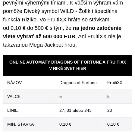
pevnými výhernými líniami. K väčším výhram vám
pomôže Divoký symbol WILD - Žolík i špeciálna
funkcia Riziko. Vo FruitiXX hráte so stávkami
od 0,10 € do 500 € s tým, že
na jedno zatočenie
viete vyhrať až 500 000 EUR
. Ani FruitiXX nie je
takzvanou
Mega Jackpot hrou
.
ONLINE AUTOMATY DRAGONS OF FORTUNE A FRUITIXX
V NIKÉ SVET HIER
NÁZOV
Dragons of Fortune
FruitiXX
VALCE
5
5
LÍNIE
27, 81 alebo 243
20
MIN. STÁVKA
0,10 €
0,10 €