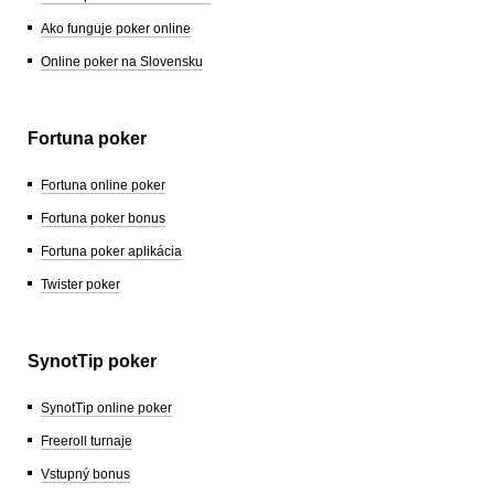
Ako funguje poker online
Online poker na Slovensku
Fortuna poker
Fortuna online poker
Fortuna poker bonus
Fortuna poker aplikácia
Twister poker
SynotTip poker
SynotTip online poker
Freeroll turnaje
Vstupný bonus