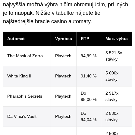
najvyššia možná výhra ničím ohromujúcim, pri iných
je to naopak. Nižšie v tabuľke nájdete tie
najštedrejšie hracie casino automaty.
Automat
Výrobca
RTP
Max. výhra
5 521,5x
The Mask of Zorro
Playtech
94,99 %
stávky
5 000x
White King II
Playtech
91,40 %
stávky
Do
2 917x
Pharaoh's Secrets
Playtech
95,00 %
stávky
Do
2 530x
Da Vinci's Vault
Playtech
94,04 %
stávky
2 500x