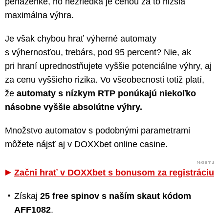
peňaženke, no nezriedka je cenou za to nižšia
maximálna výhra.
Je však chybou hrať výherné automaty
s výhernosťou, trebárs, pod 95 percent? Nie, ak
pri hraní uprednostňujete vyššie potenciálne výhry, aj
za cenu vyššieho rizika. Vo všeobecnosti totiž platí,
že
automaty s nízkym RTP ponúkajú niekoľko
násobne vyššie absolútne výhry.
Množstvo automatov s podobnými parametrami
môžete nájsť aj v DOXXbet online casine.
Začni hrať v DOXXbet s bonusom za registráciu
Získaj
25 free spinov s naším skaut kódom
AFF1082
.