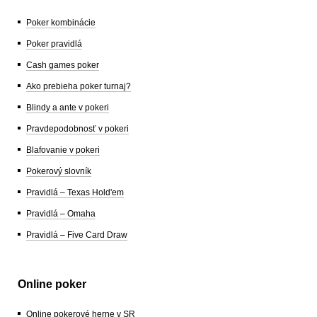
Poker kombinácie
Poker pravidlá
Cash games poker
Ako prebieha poker turnaj?
Blindy a ante v pokeri
Pravdepodobnosť v pokeri
Blafovanie v pokeri
Pokerový slovník
Pravidlá – Texas Hold'em
Pravidlá – Omaha
Pravidlá – Five Card Draw
Online poker
Online pokerové herne v SR