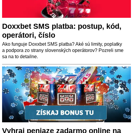
Doxxbet SMS platba: postup, kód,
operátori, číslo
Ako funguje Doxxbet SMS platba? Aké sú limity, poplatky
a podpora zo strany slovenských operátorov? Pozreli sme
sa na to detailne.
Vyhraj peniaze zadarmo online na