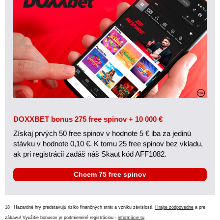
DOXXBET bonus 275 free spinov + 10 000 €
Získaj prvých 50 free spinov v hodnote 5 € iba za jedinú
stávku v hodnote 0,10 €. K tomu 25 free spinov bez vkladu,
ak pri registrácii zadáš náš Skaut kód AFF1082.
Chcem 75 free spinov
18+ Hazardné hry predstavujú riziko finančných strát a vzniku závislosti.
Hrajte zodpovedne
a pre
zábavu! Využitie bonusov je podmienené registráciou -
informácie tu
.