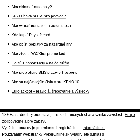
Ako oklamať automaty?
Je kasínová hra Plinko podvod?
Ako vyhrať peniaze na automatoch
Kde kúpiť Paysafecard
Ako obísť poplatky za hazardné hry
Ako získať DOXXbet promo kód
Čo sú Tipsport Nety a na čo slúžia
Ako prebiehajú SMS platby v Tipsporte
Aké sú najčastejšie čísla v hre KENO 10
Eurojackpot – pravidlá, žrebovanie a výsledky
18+ Hazardné hry predstavujú riziko finančných strát a vzniku závislosti.
Hrajte
zodpovedne
a pre zábavu!
Využitie bonusov je podmienené registráciou –
informácie tu
.
Používaním webstránky PokerOnline.sk vyjadrujete súhlas s