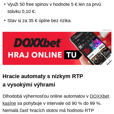
Využi 50 free spinov v hodnote 5 € len za prvú
stávku 0,10 €.
Stav si za 35 € úplne bez rizika.
Hracie automaty s nízkym RTP
a vysokými výhrami
Dlhodobá výhernosťou online automatov v
DOXXbet
kasíne
sa pohybuje v intervale od 90 % do 99 %.
Nemalá časť hracích slotov má hodnotu RTP