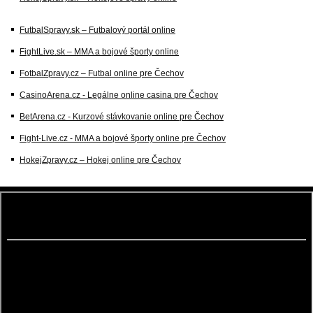
FutbalSpravy.sk – Futbalový portál online
FightLive.sk – MMA a bojové športy online
FotbalZpravy.cz – Futbal online pre Čechov
CasinoArena.cz - Legálne online casina pre Čechov
BetArena.cz - Kurzové stávkovanie online pre Čechov
Fight-Live.cz - MMA a bojové športy online pre Čechov
HokejZpravy.cz – Hokej online pre Čechov