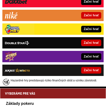
Začni hrať
Začni hrať
Začni hrať
Začni hrať
Začni hrať
Začni hrať
Hazardné hry predstavujú riziko finančných strát a vzniku závislosti.
VYBERÁME PRE VÁS
Základy pokeru