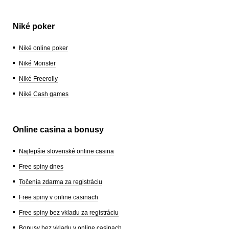
Niké poker
Niké online poker
Niké Monster
Niké Freerolly
Niké Cash games
Online casina a bonusy
Najlepšie slovenské online casina
Free spiny dnes
Točenia zdarma za registráciu
Free spiny v online casinach
Free spiny bez vkladu za registráciu
Bonusy bez vkladu v online casinach