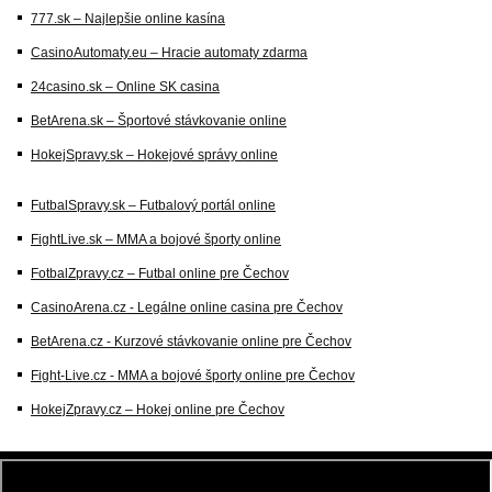
777.sk – Najlepšie online kasína
CasinoAutomaty.eu – Hracie automaty zdarma
24casino.sk – Online SK casina
BetArena.sk – Športové stávkovanie online
HokejSpravy.sk – Hokejové správy online
FutbalSpravy.sk – Futbalový portál online
FightLive.sk – MMA a bojové športy online
FotbalZpravy.cz – Futbal online pre Čechov
CasinoArena.cz - Legálne online casina pre Čechov
BetArena.cz - Kurzové stávkovanie online pre Čechov
Fight-Live.cz - MMA a bojové športy online pre Čechov
HokejZpravy.cz – Hokej online pre Čechov