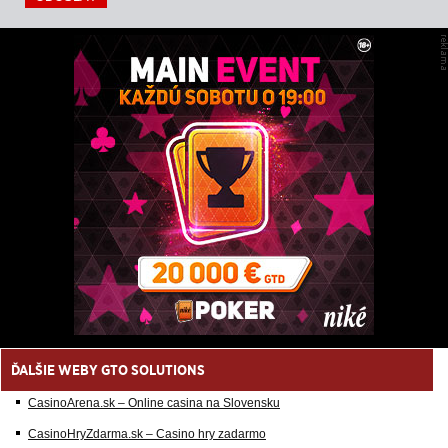
ĎALŠIE WEBY GTO SOLUTIONS
CasinoArena.sk – Online casina na Slovensku
CasinoHryZdarma.sk – Casino hry zadarmo