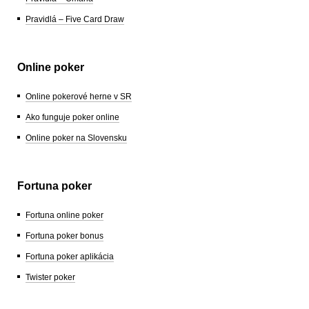
Pravidlá – Five Card Draw
Online poker
Online pokerové herne v SR
Ako funguje poker online
Online poker na Slovensku
Fortuna poker
Fortuna online poker
Fortuna poker bonus
Fortuna poker aplikácia
Twister poker