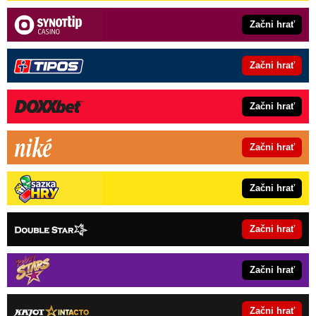
Začni hrať
Začni hrať
Začni hrať
Začni hrať
Začni hrať
Začni hrať
Začni hrať
Začni hrať