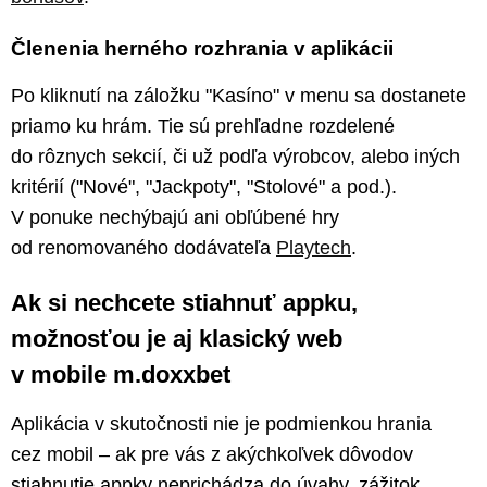
Členenia herného rozhrania v aplikácii
Po kliknutí na záložku "Kasíno" v menu sa dostanete
priamo ku hrám. Tie sú prehľadne rozdelené
do rôznych sekcií, či už podľa výrobcov, alebo iných
kritérií ("Nové", "Jackpoty", "Stolové" a pod.).
V ponuke nechýbajú ani obľúbené hry
od renomovaného dodávateľa
Playtech
.
Ak si nechcete stiahnuť appku,
možnosťou je aj klasický web
v mobile m.doxxbet
Aplikácia v skutočnosti nie je podmienkou hrania
cez mobil – ak pre vás z akýchkoľvek dôvodov
stiahnutie appky neprichádza do úvahy, zážitok