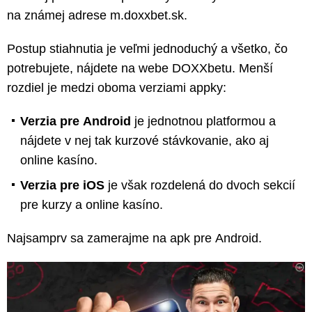
na známej adrese m.doxxbet.sk.
Postup stiahnutia je veľmi jednoduchý a všetko, čo
potrebujete, nájdete na webe DOXXbetu. Menší
rozdiel je medzi oboma verziami appky:
Verzia pre Android
je jednotnou platformou a
nájdete v nej tak kurzové stávkovanie, ako aj
online kasíno.
Verzia pre iOS
je však rozdelená do dvoch sekcií
pre kurzy a online kasíno.
Najsamprv sa zamerajme na apk pre Android.