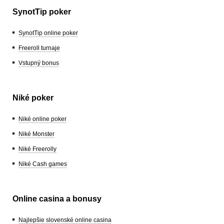
SynotTip poker
SynotTip online poker
Freeroll turnaje
Vstupný bonus
Niké poker
Niké online poker
Niké Monster
Niké Freerolly
Niké Cash games
Online casina a bonusy
Najlepšie slovenské online casina