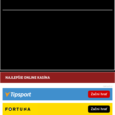
NAJLEPŠIE ONLINE KASÍNA
Začni hrať
Začni hrať