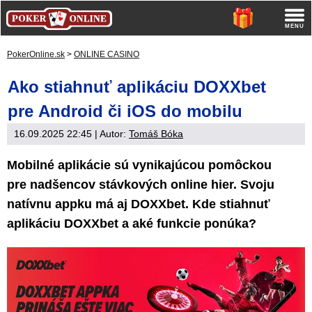
PokerOnline.sk
>
ONLINE CASINO
Ako stiahnuť aplikáciu DOXXbet
pre Android či iOS do mobilu
16.09.2025 22:45
| Autor:
Tomáš Bóka
Mobilné aplikácie sú vynikajúcou pomôckou
pre nadšencov stávkových online hier. Svoju
natívnu appku má aj DOXXbet. Kde stiahnuť
aplikáciu DOXXbet a aké funkcie ponúka?