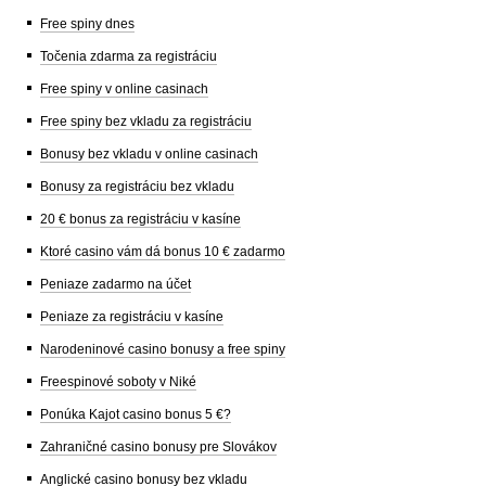
Free spiny dnes
Točenia zdarma za registráciu
Free spiny v online casinach
Free spiny bez vkladu za registráciu
Bonusy bez vkladu v online casinach
Bonusy za registráciu bez vkladu
20 € bonus za registráciu v kasíne
Ktoré casino vám dá bonus 10 € zadarmo
Peniaze zadarmo na účet
Peniaze za registráciu v kasíne
Narodeninové casino bonusy a free spiny
Freespinové soboty v Niké
Ponúka Kajot casino bonus 5 €?
Zahraničné casino bonusy pre Slovákov
Anglické casino bonusy bez vkladu