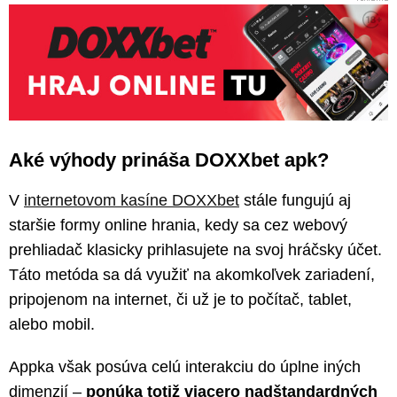
Aké výhody prináša DOXXbet apk?
V
internetovom kasíne DOXXbet
stále fungujú aj
staršie formy online hrania, kedy sa cez webový
prehliadač klasicky prihlasujete na svoj hráčsky účet.
Táto metóda sa dá využiť na akomkoľvek zariadení,
pripojenom na internet, či už je to počítač, tablet,
alebo mobil.
Appka však posúva celú interakciu do úplne iných
dimenzií –
ponúka totiž viacero nadštandardných